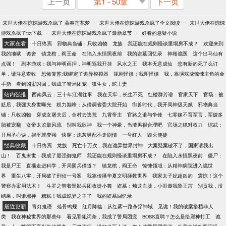
上一页
第1 - 50章
下一页
-
-
末世大佬在惊悚游戏杀疯了 暮春莲花梦
末世大佬在惊悚游戏杀疯了全文阅读
末世大佬在惊悚
-
-
游戏杀疯了txt下载
末世大佬在惊悚游戏杀疯了最新章节
好看的悬疑小说
大家在看
十日终焉
邪物典当铺：只收凶物
龙族
我还能在规则怪谈里塌房不成？
欢迎来到
我的地狱
诡舍
镇龙棺，阎王命
在陷入永恒黑夜前
我的盗墓回忆录
神相诡医
这个出马仙有
点强！
副本游戏：我与神明画押，神明骂我开挂
风水之王
我本无意成仙
您有新的死了么订
单，请注意查收
恐怖复苏:我绑定了诡异模拟器
规则怪谈：我即怪谈
我，靠演戏成惊悚主角的金
手指
看到凶案闪回，我成了警局团宠
狐生女，蛇王妻
站内强推
西南风云：三十年江湖往事
我在天牢，长生不死
红楼群芳谱
官家天下
官场：被
贬后，我强大身世曝光
权力巅峰：从借调省委大院开始
御兽时代，我开局神级天赋
邪物典当
铺：只收凶物
穿成女屠夫后，全村去逃荒
九霄帝主
官路之谁与争锋
七零嫁不育军官，军嫂多
胎被宠翻
女帝太监最风流
别叫我歌神
我一个神豪，当渣男很合理吧
官场之绝对权力
综武：
开局圣心诀，躺平就变强
快穿：炮灰男配不走剧情
一号红人
毁灭使徒
经典收藏
十日终焉
龙族
死亡十万次，我在诡异世界封神
大案疑案破不了，国家请我出
山！
百鬼末世：我成了最强御鬼师
我还能在规则怪谈里塌房不成？
在陷入永恒黑夜前
僵尸：
我是尸王
直播走进科学，开局阴兵借道？
镇龙棺，阎王命
惊悚领域：从精神病院进入诡世
界
重生八零，开局破了刑侦一号案
我靠传播华夏文明拯救世界
我家太子妃超凶的
震惊！这个
警察办案用法术！
斗罗之带着黑影兵团收徒小舞
盗墓：烛龙血脉，小哥邀我鲁王宫
别贡我，没
结果，叫谁邪神
糟糕！我成诡异之主了
我的盗墓回忆录
最近更新
青灯鬼语
殓骨鸣规
红月降临：从红雾一路杀穿神域
见诡！我的破案搭档非人
类
我在神秘世界的那些年
看见罪犯词条，我成了警局团宠
BOSS直聘？怎么是给邪神打工
诡