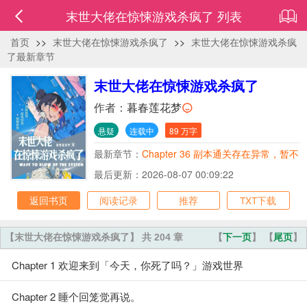
末世大佬在惊悚游戏杀疯了 列表
首页
>>
末世大佬在惊悚游戏杀疯了
>>
末世大佬在惊悚游戏杀疯
了最新章节
末世大佬在惊悚游戏杀疯了
作者：
暮春莲花梦
悬疑
连载中
89 万字
最新章节：
Chapter 36 副本通关存在异常，暂不
进行通关评价。
最后更新：2026-08-07 00:09:22
返回书页
阅读记录
推荐
TXT下载
【末世大佬在惊悚游戏杀疯了】 共 204 章
【
下一页
】 【
尾页
】
Chapter 1 欢迎来到「今天，你死了吗？」游戏世界
Chapter 2 睡个回笼觉再说。