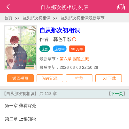
自从那次初相识 列表
首页
>>
自从那次初相识
>>
自从那次初相识最新章节
自从那次初相识
作者：
暮色千影
现言
连载中
30 万字
最新章节：
第六章 围追拦截
最后更新：2026-08-03 22:50:28
返回书页
阅读记录
推荐
TXT下载
【自从那次初相识】 共 118 章
【
下一页
】
第一章 薄雾深处
第二章 上锦知秋