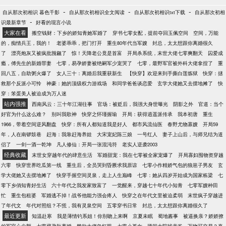
-
-
-
自从那次初相识 暮色千影
自从那次初相识全文阅读
自从那次初相识txt下载
自从那次初相
-
识最新章节
好看的现言小说
大家在看
搬空钱财：下乡的娇知青她军婚了
穿书七零女配，提前夺回玉佩空间
空间，万能
的，痴情兵王，我的！
老婆乖乖，把门打开
重生80年代当军嫂
封总，太太想跟你离婚很久
了
漂亮炮灰又被疯批觊觎了
惊！天降老公竟是首富
开局杀系统，末世大佬七零爽翻天
囚爱成
瘾，傅先生的新婚罪妻
七零，易孕娇妻被绝嗣军少宠哭了
七零，最野军官被外科大佬拿捏了
重
回八五，自助粥火爆了
女人三十：离婚后我重获新生
【快穿】欢迎来到手撕白莲炼狱
快穿：拯
救那个反派小可怜
神豪：她的顶级权力游戏场
和同学爸爸谈恋爱
玄学大佬她又去摆地摊了
快
穿：笨蛋美人被迫成为万人迷
站内强推
西南风云：三十年江湖往事
官场：被贬后，我强大身世曝光
阴影之外
官道：当个
好官为什么这么难？
别叫我歌神
快穿之怀瑾握瑜
开局：获得逍遥派传承
我本初唐
重生
1966，带着空间逆风翻盘
快穿：所有人都知道我是好人
都市风流仙医
春野尤物寡嫂
开局59
年，人在南锣鼓巷
赶海：我靠赶海养娃
大宋宠妃陈三娘
一号红人
妻子上山后，与师兄结为道
侣了
一剑一酒一乾坤
凡人修仙：开局一张混沌符
老实人逆袭2003
经典收藏
末世女穿越年代的肆意生活
军婚甜宠：我在七零被全家宠爆了
开局寡妇囤物资穿越
六零
快穿世界吃瓜第一线
重生后，全员哭到昏厥求我原谅
七零小作精娇气包的狼崽子男友
玄
学大佬她又去摆地摊了
快穿手握空间灵泉，走上人生巅峰
七零：她从四岁开始成为国家栋梁
七
零下乡俏知青好生活
六十年代之我发家致富了
一觉醒来，穿越七十年代小知青
七零军嫂种田
忙
重生包租婆
军婚逃不掉！战爷他能力强会疼人
快穿之在年代文里被迫柔弱
末世疯子穿越进
了年代文
年代对照组？不慌，我有灵泉空间
五零穿书日常
封总，太太想跟你离婚很久了
最近更新
知温赴寒
我是薄情钓系姐！你别吻上来啊
京夏未眠
蜀地酱事
被逼换亲？娇娇撩