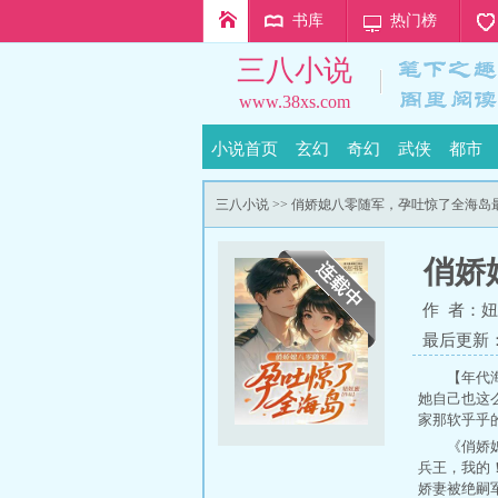
书库
热门榜
三八小说
www.38xs.com
小说首页
玄幻
奇幻
武侠
都市
三八小说
>> 俏娇媳八零随军，孕吐惊了全海岛
俏娇
作 者：
妞
最后更新：20
【年代
她自己也这
家那软乎乎
《俏娇
兵王，我的
娇妻被绝嗣