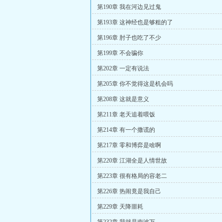
第190章 我在河边见过鬼
第193章 这神经也是够粗的了
第196章 肘子也吃了不少
第199章 不会骗你
第202章 一定有说法
第205章 你不觉得这是机会吗
第208章 这就是意义
第211章 老天追着喂饭
第214章 有一个撒谎的
第217章 零和博弈是啥啊
第220章 江湖全是人情世故
第223章 很有格局的容老二
第226章 热闹竟是我自己
第229章 天降噩耗