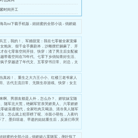
有时也真狗
抓紧时间开工
岛txt下载手机版
-
妞妞蜜的全部小说
-
俏娇媳
兵王，我的！
、
军婚甜宠：我在七零被全家宠爆
零女炮灰
、
假千金手撕剧本，沙雕摆烂躺麻了
、
开
天才在七零靠空间开挂
、
快穿：渣了男主后女配被
越带着空间在70年代
、
七零下乡俏知青好生活
、
世疯子穿越进了年代文
、
五零穿书日常
、
封总，太
当真凶！
、
重生之大力王小小
、
红楼三老爷家人
田
、
古代主流日常
、
无限生存游戏
、
快穿：女主
来啊
、
男朋友都是人外，怎么办？
、
娇软妹宝随
媛
、
随军北大荒，绝嗣军官亲哭娇美人
、
六零娇娇
七零破庙通现代，全家吃肉又喝汤
、
清冷美人随军
普法，怎么就上犯罪榜了呢
、
冷面小萌包，入夜钓
不了
、
墨归琼途
、
早逝的姑姑重生后，反派们乖哭
妞妞蜜的全部小说
-
俏娇媳八零随军，孕吐惊了