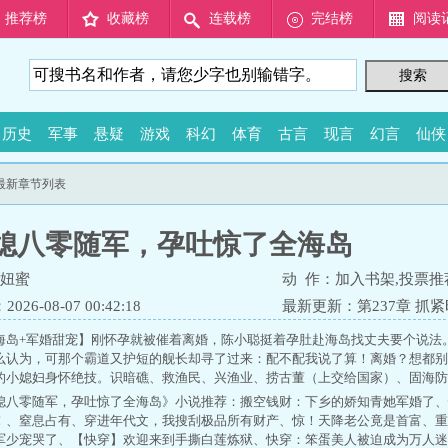
推荐榜
收藏榜
连载榜
完结榜
阅读
历史
军事
悬疑
游戏
科幻
体育
古言
现言
幻言
仙侠
最新章节列表
媳八零随军，孕吐惊了全海岛
妞蜜
动 作：
加入书架
,
投票推
26-08-07 00:42:18
最新更新：
第237章 抓
海岛+军婚甜宠】刚怀孕就被催着离婚，陈小聪挺着孕肚赴海岛找丈夫要个说法
么认为，可那个霸道又护短的舰长却寻了过来：配不配我说了算！离婚？想都别
的小媳妇身怀绝技。识暗礁、救渔民、兴渔业、捞古董（上交给国家）、固海防！海
媳八零随军，孕吐惊了全海岛》小说推荐：
搬空钱财：下乡的娇知青她军婚了
、
！
、
窒息占有
、
穿进年代文，我搜刮极品所有财产
、
惊！天降老公竟是首富
、
重
军少宠哭了
、
【快穿】欢迎来到手撕白莲炼狱
、
快穿：笨蛋美人被迫成为万人迷