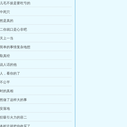
 根儿毛不拔是要吃亏的
命中死穴
竟然是真的
 容二你就口是心非吧
天天上一当
 把简单的事情复杂地想
求取真经
不说人话的他
 高人，看你的了
这不公平
那时的真相
 竟然做了这样大的事
平安落地
 疯狂吸引火力的容二
 一本村志就把你收买了