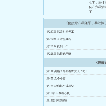
七零，主打
佬在六零活
了
《俏娇媳八零随军，孕吐惊
第237章 抓紧时间开工
第234章 有时也真狗
第231章 抓到一个
第228章 除掉她干嘛
《俏娇
第1章 离婚？外面有野女人了吧！
第4章 支个小窝
第7章 想你那个破项链
第10章 不像有心机
第13章 啊呸呸呸