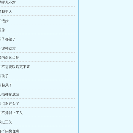
似乎哪儿不对
他是我男人
忙进步
里像
苦茶子都输了
来一波神助攻
逆转的命运齿轮
现在不需要以后更不要
掉孩子
真的起风了
无心插柳柳成荫
悠着点啊过头了
不知不觉就上了头
连续过三关
大馋丫头快住嘴