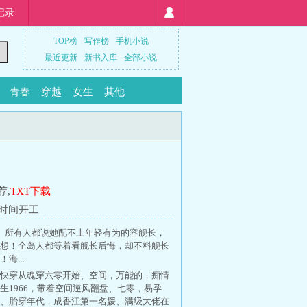
记录
TOP榜
写作榜
手机小说
最近更新
新书入库
全部小说
青春
穿越
女生
其他
荐
,
TXT下载
紧时间开工
。所有人都说她配不上年轻有为的容舰长，
想！全岛人都等着看舰长后悔，却不料舰长
...
快穿从魂穿六零开始
、
空间，万能的，痴情
生1966，带着空间逆风翻盘
、
七零，易孕
、
胎穿年代，成香江第一名媛
、
满级大佬在