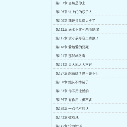
第103章 当然是你上
第106章 送上门的乐子人
第109章 我还是见得太少了
第112章 滴水不露和未雨绸缪
第115章 攻守易形容二膨胀了
第118章 爱她爱的要死
第121章 那我就敢看
第124章 天大地大大不过
第127章 想白嫖？也不是不行
第130章 她从不掉链子
第133章 你不用遗憾的
第136章 有作用，但不多
第139章 一点也不想认
第142章 被看见
第145章 没白忙活