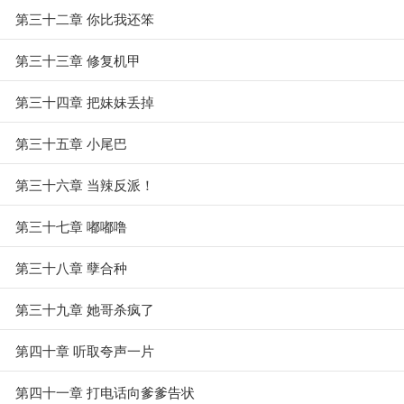
第三十二章 你比我还笨
第三十三章 修复机甲
第三十四章 把妹妹丢掉
第三十五章 小尾巴
第三十六章 当辣反派！
第三十七章 嘟嘟噜
第三十八章 孽合种
第三十九章 她哥杀疯了
第四十章 听取夸声一片
第四十一章 打电话向爹爹告状