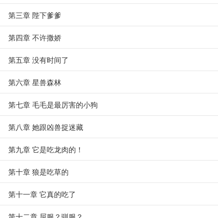
第三章 陛下爹爹
第四章 不许撒娇
第五章 没有时间了
第六章 星兽森林
第七章 毛毛是最厉害的小狗
第八章 她跟凶兽捉迷藏
第九章 它是吃龙肉的！
第十章 狼是吃草的
第十一章 它真的吃了
第十二章 屈服？驯服？