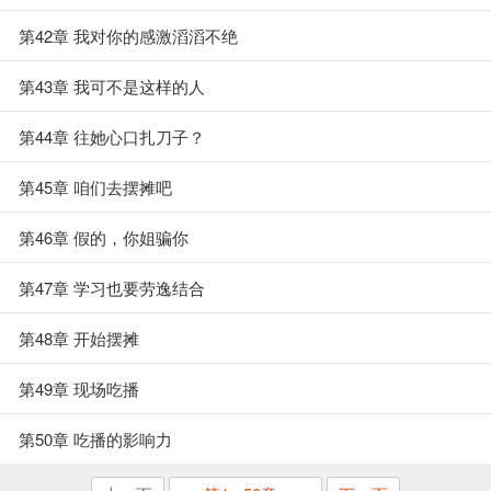
第42章 我对你的感激滔滔不绝
第43章 我可不是这样的人
第44章 往她心口扎刀子？
第45章 咱们去摆摊吧
第46章 假的，你姐骗你
第47章 学习也要劳逸结合
第48章 开始摆摊
第49章 现场吃播
第50章 吃播的影响力