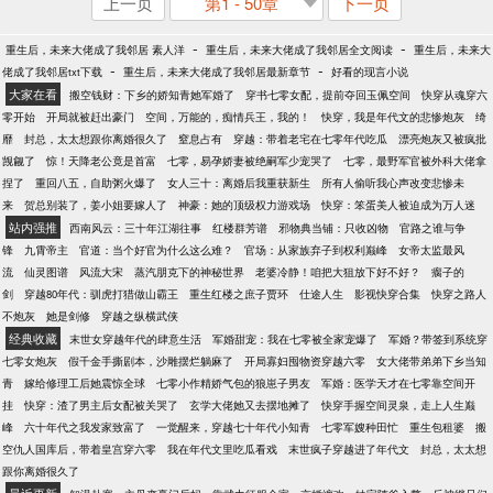
上一页
第1 - 50章
下一页
-
-
重生后，未来大佬成了我邻居 素人洋
重生后，未来大佬成了我邻居全文阅读
重生后，未来大
-
-
佬成了我邻居txt下载
重生后，未来大佬成了我邻居最新章节
好看的现言小说
大家在看
搬空钱财：下乡的娇知青她军婚了
穿书七零女配，提前夺回玉佩空间
快穿从魂穿六
零开始
开局就被赶出豪门
空间，万能的，痴情兵王，我的！
快穿，我是年代文的悲惨炮灰
绮
靡
封总，太太想跟你离婚很久了
窒息占有
穿越：带着老宅在七零年代吃瓜
漂亮炮灰又被疯批
觊觎了
惊！天降老公竟是首富
七零，易孕娇妻被绝嗣军少宠哭了
七零，最野军官被外科大佬拿
捏了
重回八五，自助粥火爆了
女人三十：离婚后我重获新生
所有人偷听我心声改变悲惨未
来
贺总别装了，姜小姐要嫁人了
神豪：她的顶级权力游戏场
快穿：笨蛋美人被迫成为万人迷
站内强推
西南风云：三十年江湖往事
红楼群芳谱
邪物典当铺：只收凶物
官路之谁与争
锋
九霄帝主
官道：当个好官为什么这么难？
官场：从家族弃子到权利巅峰
女帝太监最风
流
仙灵图谱
风流大宋
蒸汽朋克下的神秘世界
老婆冷静！咱把大狙放下好不好？
瘸子的
剑
穿越80年代：驯虎打猎做山霸王
重生红楼之庶子贾环
仕途人生
影视快穿合集
快穿之路人
不炮灰
她是剑修
穿越之纵横武侠
经典收藏
末世女穿越年代的肆意生活
军婚甜宠：我在七零被全家宠爆了
军婚？带签到系统穿
七零女炮灰
假千金手撕剧本，沙雕摆烂躺麻了
开局寡妇囤物资穿越六零
女大佬带弟弟下乡当知
青
嫁给修理工后她震惊全球
七零小作精娇气包的狼崽子男友
军婚：医学天才在七零靠空间开
挂
快穿：渣了男主后女配被关哭了
玄学大佬她又去摆地摊了
快穿手握空间灵泉，走上人生巅
峰
六十年代之我发家致富了
一觉醒来，穿越七十年代小知青
七零军嫂种田忙
重生包租婆
搬
空仇人国库后，带着皇宫穿六零
我在年代文里吃瓜看戏
末世疯子穿越进了年代文
封总，太太想
跟你离婚很久了