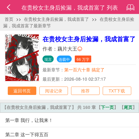
在贵校女主身后捡漏，我成首富了 列表
首页
>>
在贵校女主身后捡漏，我成首富了
>>
在贵校女主身后捡
漏，我成首富了最新章节
在贵校女主身后捡漏，我成首富了
作者：
藕片大王
现言
连载中
66 万字
最新章节：
第一百六十章 搞定了
最后更新：2026-08-10 02:37:17
返回书页
阅读记录
推荐
TXT下载
【在贵校女主身后捡漏，我成首富了】 共 160 章
【
下一页
】 【
尾页
】
第一章 我行，让我来！
第二章 这一下得五百