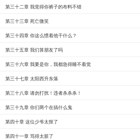
第三十二章 我觉得你裤子的布料不错
第三十三章 死亡微笑
第三十四章 你这么惯着他干什么？
第三十五章 我们算朋友了吗
第三十六章 我要是你，我都急得睡不着觉
第三十七章 太阳西升东落
第三十八章 请勿打扰！违者杀杀杀！
第三十九章 你们两个在搞什么鬼
第四十章 这位少爷太抠了
第四十一章 骂得太脏了