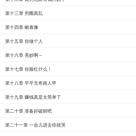
第十三章 穷圈真乱
第十四章 瞅着像
第十五章 你做个人
第十六章 美妙啊～
第十七章 你脸红什么！
第十八章 平平无奇路人甲
第十九章 赚钱真是太简单了
第二十章 准备好破财吧
第二十一章 一会儿进去你就哭