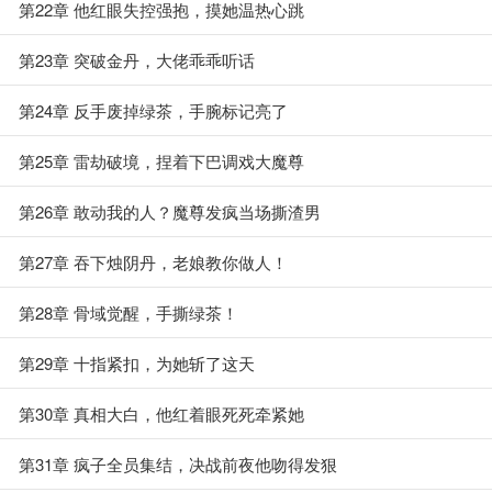
第22章 他红眼失控强抱，摸她温热心跳
第23章 突破金丹，大佬乖乖听话
第24章 反手废掉绿茶，手腕标记亮了
第25章 雷劫破境，捏着下巴调戏大魔尊
第26章 敢动我的人？魔尊发疯当场撕渣男
第27章 吞下烛阴丹，老娘教你做人！
第28章 骨域觉醒，手撕绿茶！
第29章 十指紧扣，为她斩了这天
第30章 真相大白，他红着眼死死牵紧她
第31章 疯子全员集结，决战前夜他吻得发狠