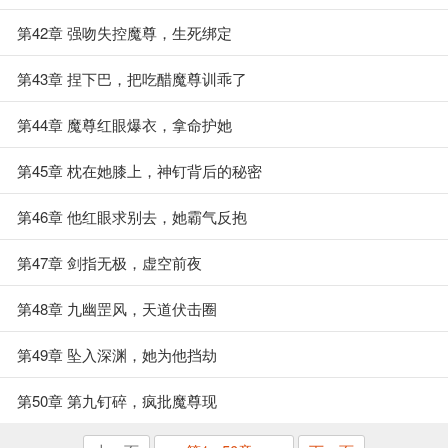
第42章 强吻失控魔尊，生死绑定
第43章 捏下巴，把吃醋魔尊训乖了
第44章 魔尊红眼爆衣，拿命护她
第45章 枕在她膝上，神钉背后的秘密
第46章 他红眼求别去，她霸气反抱
第47章 剑指无极，虚空前夜
第48章 九幽罡风，天道伏击圈
第49章 坠入深渊，她为他挡劫
第50章 第九钉碎，疯批魔尊现