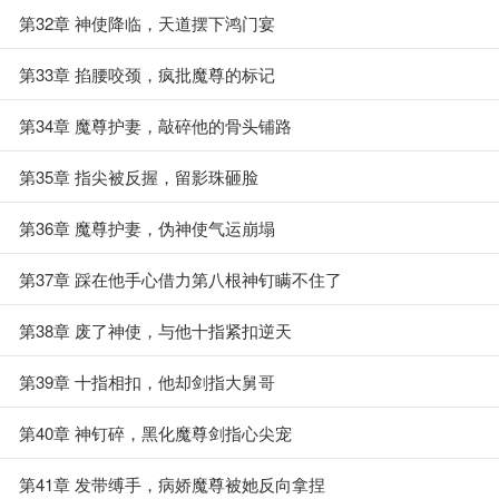
第32章 神使降临，天道摆下鸿门宴
第33章 掐腰咬颈，疯批魔尊的标记
第34章 魔尊护妻，敲碎他的骨头铺路
第35章 指尖被反握，留影珠砸脸
第36章 魔尊护妻，伪神使气运崩塌
第37章 踩在他手心借力第八根神钉瞒不住了
第38章 废了神使，与他十指紧扣逆天
第39章 十指相扣，他却剑指大舅哥
第40章 神钉碎，黑化魔尊剑指心尖宠
第41章 发带缚手，病娇魔尊被她反向拿捏