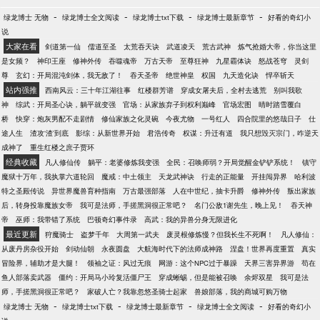
-
-
-
-
绿龙博士 无物
绿龙博士全文阅读
绿龙博士txt下载
绿龙博士最新章节
好看的奇幻小
说
大家在看
剑道第一仙
儒道至圣
太荒吞天诀
武道凌天
荒古武神
炼气抢婚大帝，你当这里
是女频？
神印王座
修神外传
吞噬魂帝
万古天帝
至尊狂神
九星霸体诀
怒战苍穹
灵剑
尊
玄幻：开局混沌剑体，我无敌了！
吞天圣帝
绝世神皇
权国
九天造化诀
悍卒斩天
站内强推
西南风云：三十年江湖往事
红楼群芳谱
穿成女屠夫后，全村去逃荒
别叫我歌
神
综武：开局圣心诀，躺平就变强
官场：从家族弃子到权利巅峰
官场宏图
晴时踏雪覆白
桥
快穿：炮灰男配不走剧情
修仙家族之化灵碗
今夜尤物
一号红人
四合院里的悠哉日子
仕
途人生
渣攻‘渣’到底
影综：从新世界开始
君浩传奇
权谋：升迁有道
我只想毁灭宗门，咋逆天
成神了
重生红楼之庶子贾环
经典收藏
凡人修仙传
躺平：老婆修炼我变强
全民：召唤师弱？开局觉醒金铲铲系统！
镇守
魔狱十万年，我执掌六道轮回
魔戒：中土领主
天龙武神诀
行走的正能量
开挂闯异界
哈利波
特之圣殿传说
异世界魔兽育种指南
万古最强部落
人在中世纪，抽卡升爵
修神外传
叛出家族
后，转身投靠魔族女帝
我可是法师，手搓黑洞很正常吧？
名门公敌1谢先生，晚上见！
吞天神
帝
巫师：我带错了系统
巴顿奇幻事件录
高武：我的异兽分身无限进化
最近更新
狩魔骑士
盗梦千年
大周第一武夫
废灵根修炼慢？但我长生不死啊！
凡人修仙：
从废丹房杂役开始
剑动仙朝
永夜圆盘
大航海时代下的法师成神路
涅盘！世界再度重置
真实
冒险界，辅助才是大腿！
领袖之证：风过无痕
网游：这个NPC过于暴躁
天界三害异界游
苟在
鱼人部落卖武器
僵约：开局马小玲复活僵尸王
穿成蜥蜴，但是能被召唤
余烬双星
我可是法
师，手搓黑洞很正常吧？
家破人亡？我靠忽悠圣骑士起家
兽娘部落，我的商城可购万物
-
-
-
-
绿龙博士 无物
绿龙博士txt下载
绿龙博士最新章节
绿龙博士全文阅读
好看的奇幻小