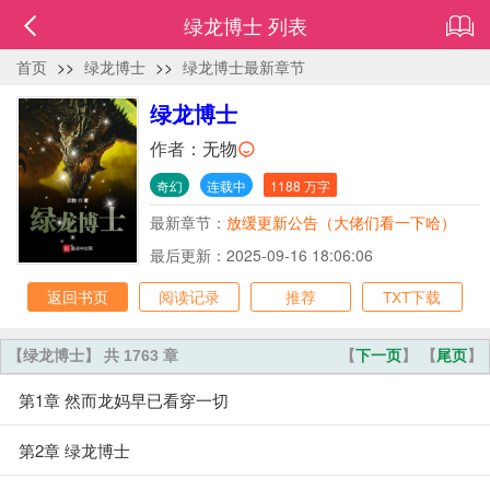
绿龙博士 列表
首页
>>
绿龙博士
>>
绿龙博士最新章节
绿龙博士
作者：
无物
奇幻
连载中
1188 万字
最新章节：
放缓更新公告（大佬们看一下哈）
最后更新：2025-09-16 18:06:06
返回书页
阅读记录
推荐
TXT下载
【绿龙博士】 共 1763 章
【
下一页
】 【
尾页
】
第1章 然而龙妈早已看穿一切
第2章 绿龙博士