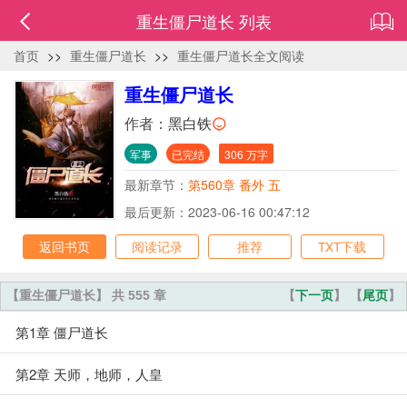
重生僵尸道长 列表
首页
>>
重生僵尸道长
>>
重生僵尸道长全文阅读
重生僵尸道长
作者：
黑白铁
军事
已完结
306 万字
最新章节：
第560章 番外 五
最后更新：2023-06-16 00:47:12
返回书页
阅读记录
推荐
TXT下载
【重生僵尸道长】 共 555 章
【
下一页
】 【
尾页
】
第1章 僵尸道长
第2章 天师，地师，人皇