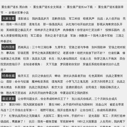
-
-
-
重生僵尸道长 黑白铁
重生僵尸道长全文阅读
重生僵尸道长txt下载
重生僵尸道长最新章
-
节
好看的军事小说
大家在看
谍影凌云
我的谍战岁月
花豹突击队
军工科技
暗夜风声
抗战：从八佰开始
亮
剑：我有一间小卖部
谍海无名
那一场谍战风云
从红海行动开始的文娱
影视从海豹突击队开
始
英雄联盟之极品天才
特种岁月之弹道无声
肉身横推！你管这叫亡灵法师？
惊悚乐园内
总
有人类要投喂我[末世]
军工霸业
亮剑之老子是孔捷
军旅：倒数第一？我考入最牛军校
三国之
终极进化
站内强推
西南风云：三十年江湖往事
九霄帝主
官路之谁与争锋
别叫我歌神
官场之绝对权
力
攀高枝
官场宏图
穿书之炮灰原配摆烂记
老婆冷静！咱把大狙放下好不好？
仕途狂飙
修
仙家族之化灵碗
狂浪：龙战女儿国
长生：别人修仙我练武
仕途人生
快穿之路人不炮灰
四合
院里的悠哉日子
全知读者视角：
天下无敌
梦回最初你安好
穿越后系统给双修功法什么意
思？
经典收藏
狼牙兵王
抗日之铁血狂兵
蝉动
潜伏从伪装者开始
红色莫斯科
抗战之重整河
山
谍影：命令与征服
魔神枪皇系统
谍海风雷
小李飞刀之鬼见愁
从苦力到塔界之王
抗战之
烽火燃血
长夜谍影
抗战之我是炮兵
航空大业
逆袭的通信兵
全民领主：我能召唤历史人
物
憨怂爷万里追凶
从列兵开始的争霸之路
华夏远征军之我的团长
最近更新
让你带问题女兵，你全养成特种兵王了？
别人练兵你练武，三个月刺头全成兵
王？
重回1950：我为国家造核弹！
重生1980，从手搓歼8开始为国铸剑
浴血山河
被贬去带菜
鸟连？三个月练出全军第一！
视野可视化，我开全图杀鬼子
让你当特工，你成特高课课长
了？
红警抗战亮剑之无限爆兵
大国军工：重生1978，手搓歼10！
逆光谍影
军工：开局打造神
级战机，鹰酱麻了！
抗日：我有一艘鱼雷艇
军统财神爷
1951之大国重器
人在亮剑，我的麾下