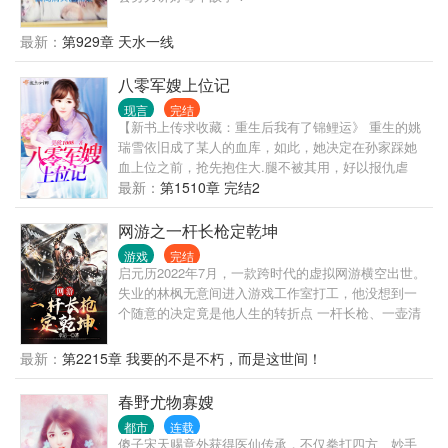
最新：
第929章 天水一线
八零军嫂上位记
现言
完结
【新书上传求收藏：重生后我有了锦鲤运》 重生的姚
瑞雪依旧成了某人的血库，如此，她决定在孙家踩她
血上位之前，抢先抱住大.腿不被其用，好以报仇虐
渣，却不想大.腿太粗，不如攻其心直上位。 某团长，
最新：
第1510章 完结2
抱什么大腿，快到我怀里来！！！
网游之一杆长枪定乾坤
游戏
完结
启元历2022年7月，一款跨时代的虚拟网游横空出世。
失业的林枫无意间进入游戏工作室打工，他没想到一
个随意的决定竟是他人生的转折点 一杆长枪、一壶清
酒，探秘境、打Boss。 不断变强的背后，是肩负起守
护这个世界的责任。
最新：
第2215章 我要的不是不朽，而是这世间！
春野尤物寡嫂
都市
连载
傻子宋天赐意外获得医仙传承，不仅拳打四方、妙手