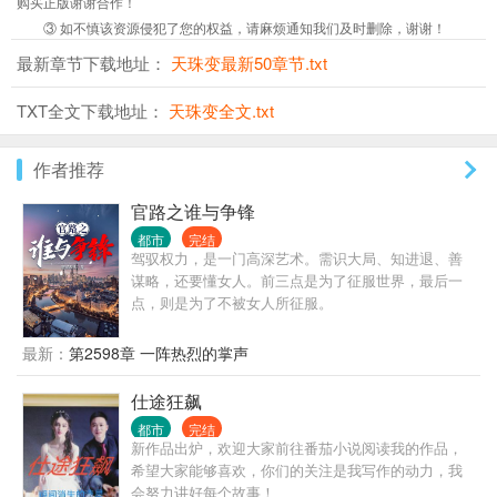
购买正版谢谢合作！
③ 如不慎该资源侵犯了您的权益，请麻烦通知我们及时删除，谢谢！
最新章节下载地址：
天珠变最新50章节.txt
TXT全文下载地址：
天珠变全文.txt
作者推荐
官路之谁与争锋
都市
完结
驾驭权力，是一门高深艺术。需识大局、知进退、善
谋略，还要懂女人。前三点是为了征服世界，最后一
点，则是为了不被女人所征服。
最新：
第2598章 一阵热烈的掌声
仕途狂飙
都市
完结
新作品出炉，欢迎大家前往番茄小说阅读我的作品，
希望大家能够喜欢，你们的关注是我写作的动力，我
会努力讲好每个故事！