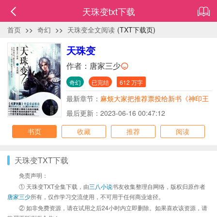
天珠变txt下载
首页
>>
奇幻
>>
天珠变全文阅读
(TXT下载页)
天珠变
作者：
唐家三少
奇幻
已完结
612 万字
最新章节：
麻烦大家把推荐票投给新书《神印王
座》
最后更新：2023-06-16 00:47:12
书页
收藏
推荐
阅读
天珠变TXT下载
免责声明：
① 天珠变TXT全集下载，由
三八小说
书友收集整理自网络，版权归原作者
唐家三少
所有，仅作学习交流使用，不可用于任何商业途径。
② 如非免费资源，请在试用之后24小时内立即删除。如果喜欢该资源，请