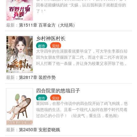
回春还能赚钱奶娃 “天赐，以后我和孩子就都是你的
了！”
最新：
第1511章 百草金方（大结局）
乡村神医村长
都市
完结
大学四年的生涯眼看就要毕业了，可大学生李慕白却
因为女朋友劈腿跟了富二代，而这个富二代不肯罢休
叫人打断了他一条腿，并让身为校董父亲开除了他，
心灰意冷的李慕白回到了生他养他的农村，被人起了
个绰号叫“铁拐李”，意外的获得了真铁拐李的传承。从
最新：
第2817章 装腔作势
此，扎根在农村里，带着父老乡亲们发家致富。 帮助
过他的人，他会十倍百倍报答；曾经侮辱、陷害过他
四合院里的悠哉日子
的人，他也会无数倍的奉还。 从此，城市里少了一名
都市
完结
大学生，五源村多了一名神医，五源村也成为了全国
重回55，在那个传说中的四合院开始了鸡飞狗跳，悠
长寿村。
哉悠哉的生活。且看一个现代人如何在那个时代苟着
过自己的小日子！ （轻戾气，重生活，看热闹）
最新：
第2450章 安慰娄晓娥