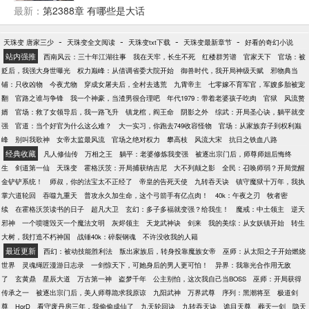
要苟的有价值，大腿要抱，最好拿下！ 就算是跪，也
最新：
第2388章 有哪些是大话
要一路跪到巅峰！ ……
-
-
-
-
天珠变 唐家三少
天珠变全文阅读
天珠变txt下载
天珠变最新章节
好看的奇幻小说
站内强推
西南风云：三十年江湖往事
我在天牢，长生不死
红楼群芳谱
官家天下
官场：被
贬后，我强大身世曝光
权力巅峰：从借调省委大院开始
御兽时代，我开局神级天赋
邪物典当
铺：只收凶物
今夜尤物
穿成女屠夫后，全村去逃荒
九霄帝主
七零嫁不育军官，军嫂多胎被宠
翻
官路之谁与争锋
我一个神豪，当渣男很合理吧
年代1979：带着老婆孩子吃肉
官狱
风流赘
婿
官场：救了女领导后，我一路飞升
镇龙棺，阎王命
阴影之外
综武：开局圣心诀，躺平就变
强
官道：当个好官为什么这么难？
大一实习，你跑去749收容怪物
官场：从家族弃子到权利巅
峰
别叫我歌神
女帝太监最风流
官场之绝对权力
攀高枝
风流大宋
抗日之铁血八路
经典收藏
凡人修仙传
万相之王
躺平：老婆修炼我变强
被逐出宗门后，师尊师姐后悔终
生
剑道第一仙
天珠变
霍格沃茨：开局捕获纳吉尼
大不列颠之影
全民：召唤师弱？开局觉醒
金铲铲系统！
师叔，你的法宝太不正经了
帝皇的告死天使
九转吞天诀
镇守魔狱十万年，我执
掌六道轮回
吞噬九重天
普攻永久加生命，这个弓箭手有亿点肉！
40k：午夜之刃
牧者密
续
在霍格沃茨读书的日子
超凡大卫
玄幻：多子多福就变强？给我生！
魔戒：中土领主
逆天
邪神
一个喷嚏毁灭一个魔法文明
灰烬领主
天龙武神诀
剑来
我的美综：从女妖镇开始
转生
大树，我打造不朽神国
战锤40k：碎裂钢魂
不许没收我的人籍
最近更新
西幻：被动技能胜利法
叛出家族后，转身投靠魔族女帝
巫师：从太阳之子开始燃烧
世界
灵魂绳匠漫游日志录
一剑惊天下，可她身后的男人更可怕！
异界：我靠光合作用无敌
了
玄黄鼎
星辰大道
万古第一神
盗梦千年
公主别怕，这次我自己当BOSS
巫师：开局获得
传承之一
被逐出宗门后，美人师尊跪求我原谅
九阳武神
万界武尊
序列：黑潮将至
极道剑
尊
HorD
看守废丹房三年，我偷偷成仙了
九天轮回诀
九转吞天诀
诡目天尊
葬天一剑
隐天