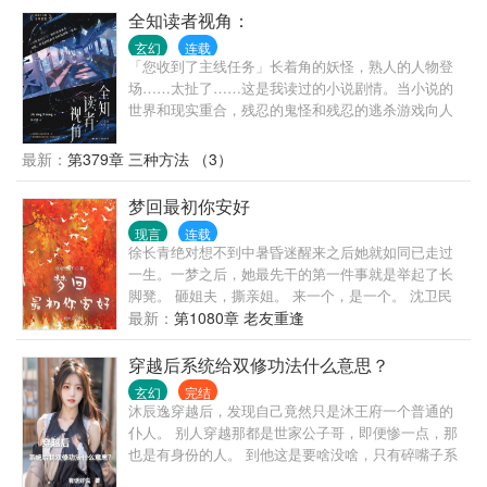
全知读者视角：
玄幻
连载
「您收到了主线任务」长着角的妖怪，熟人的人物登
场……太扯了……这是我读过的小说剧情。当小说的
世界和现实重合，残忍的鬼怪和残忍的逃杀游戏向人
们袭来。一个世界灭亡了，新的世界诞生。而我，则
是知晓新世界结局的唯一读者。如果我的人生和现在
最新：
第379章 三种方法 （3）
不同 那会是什么样的呢？
梦回最初你安好
现言
连载
徐长青绝对想不到中暑昏迷醒来之后她就如同已走过
一生。一梦之后，她最先干的第一件事就是举起了长
脚凳。 砸姐夫，撕亲姐。 来一个，是一个。 沈卫民
心里一直珍藏着一个人。一生无悔无怨默默守护着
最新：
第1080章 老友重逢
她，等快她一步离世时方悟她对他并不是无意。 一朝
醒来，欣喜若狂的他发誓此生此世再也不当那个傻
穿越后系统给双修功法什么意思？
瓜，可等听她与前世不同之举？ 这是重生了，还是被
玄幻
完结
穿越了……
沐辰逸穿越后，发现自己竟然只是沐王府一个普通的
仆人。 别人穿越那都是世家公子哥，即便惨一点，那
也是有身份的人。 到他这是要啥没啥，只有碎嘴子系
统。 系统还给了本双修功法！ 能怎么办？ 苟起来，