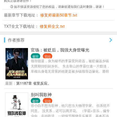
购买正版谢谢合作！
③ 如不慎该资源侵犯了您的权益，请麻烦通知我们及时删除，谢谢！
最新章节下载地址：
修复师最新50章节.txt
TXT全文下载地址：
修复师全文.txt
作者推荐
官场：被贬后，我强大身世曝光
都市
完结
领导隐退，身为秘书的李霖受到牵连，被贬偏远乡镇
无限期挂职副乡长。 失去靠山的李霖仕途一片黯淡，
草根出身毫无背景的他更是被乡镇领导边缘化、透明
化，遭受各种打压、排挤。 就在李霖认为人生无望之
时，他的贵人从天而降，自此平步青云，无人能挡。
最新：
第1187章 省里反应。
原来，他最大的靠山，竟然就是他自己！
别叫我歌神
都市
完结
谷小白不想当歌神，他只想当大物理学家。 但系统不
同意。 没关系，还可以两开花。 （学霸+音乐，偏专
业向，非抄歌流，一切情节围绕音乐展开，基本不涉