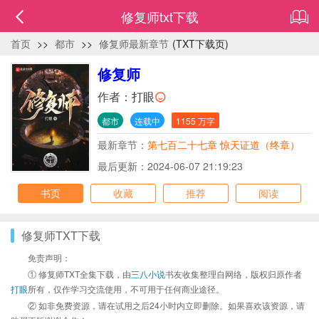
修复师txt下载
首页
>>
都市
>>
修复师最新章节
(TXT下载页)
修复师
作者：
打眼
都市
连载中
1155 万字
最新章节：
第七百二十七章 惊天证道（终章）
最后更新：2024-06-07 21:19:23
书页
收藏
推荐
阅读
修复师TXT下载
免责声明：
① 修复师TXT全集下载，由
三八小说
书友收集整理自网络，版权归原作者
打眼
所有，仅作学习交流使用，不可用于任何商业途径。
② 如非免费资源，请在试用之后24小时内立即删除。如果喜欢该资源，请