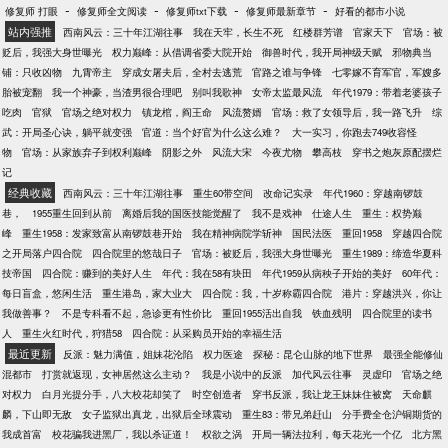
敌。”叶昊死命忽悠。
-
-
-
-
修复师 打眼
修复师全文阅读
修复师txt下载
修复师最新章节
好看的都市小说
站内强推
西南风云：三十年江湖往事
我在天牢，长生不死
红楼群芳谱
官家天下
官场：被
贬后，我强大身世曝光
权力巅峰：从借调省委大院开始
御兽时代，我开局神级天赋
邪物典当
铺：只收凶物
九霄帝主
穿成女屠夫后，全村去逃荒
官路之谁与争锋
七零嫁不育军官，军嫂多
胎被宠翻
我一个神豪，当渣男很合理吧
别叫我歌神
女帝太监最风流
年代1979：带着老婆孩子
吃肉
官狱
官场之绝对权力
镇龙棺，阎王命
风流赘婿
官场：救了女领导后，我一路飞升
综
武：开局圣心诀，躺平就变强
官道：当个好官为什么这么难？
大一实习，你跑去749收容怪
物
官场：从家族弃子到权利巅峰
阴影之外
风流大宋
今夜尤物
攀高枝
穿书之炮灰原配摆烂
记
经典收藏
西南风云：三十年江湖往事
重生60带空间
改命记实录
年代1960：穿越南锣鼓
巷，
1955重生回到从前
离婚后我的国医技能觉醒了
我不是戏神
仕途人生
重生：权势巅
峰
重生1958：发家致富从南锣鼓巷开始
我在精神病院学斩神
国民法医
重回1958
穿越四合院
之开局落户四合院
四合院里的悠哉日子
官场：被贬后，我强大身世曝光
重生1989：缔造华夏科
技帝国
四合院：赚到的美好人生
年代：我在58有块田
年代1959从病秧子开始的美好
60年代：
每日盲盒，悠闲生活
重生港岛，家大业大
四合院：我，十岁称霸四合院
港片：穿越洪兴，你让
我做善事？
不是专科看不起，急诊更有性价比
重回1955活出自我
铁血残明
四合院里的读书
人
重生火红时代，狩猎58
四合院：从采购员开始的幸福生活
最近更新
反派：魅力满值，姐妹花沦陷
权力医途
探秘：昆仑山脉的地下世界
最强全能修仙
混都市
打赏就返现，女神居然这么主动？
我是小说中的反派
加代风云往事
灵虚印
官场之绝
对权力
白月光提分手，八大校花却笑了
时空创造者
穿书反派，我让龙王妹妹住被窝
天命麒
麟，下山即无敌
女子监狱出真龙，出狱后全球震动
重生83：带兄弟赶山
分手费全仓沪铜期货的
我成首富
校花骗我进黑厂，我以杀证道！
权欲之涡
开局一辆法拉利，每天花光一个亿
北方黑