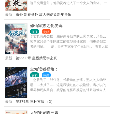
这日突遭意外，他的灵魂进入了一个女人的身体。 一
个大字不识、却妄图攀上高枝变凤凰的女人。 · 陈宝
香从乡下千里迢迢赶来上京，就是想凭着姿色嫁贵
最新：
番外 新春番外 故人来信＆新年快乐
门。 她贪慕富贵、她阿谀奉承、她拜高踩低、她唯利
是图。 结果用尽一切手段，却还是没能得到心上人的
修仙家族之化灵碗
青睐。 心灰意冷的陈宝香正打算回乡下去，谁料脑海
仙侠
完结
里突然出现了一个男人的声音： “照我说的去做，保你
李玄真意外去世，胎穿到修仙界的云雾李家，只是云
飞上枝头。” · 世家富贵男主魂移贪财女主身体里、与
雾李家只是个刚刚建立的微型修仙家族，他更是创立
她共用躯体，替她开挂攀高枝的故事。
者的同辈。 于是，云雾李家多了个三始祖。 看着天赋
强大的家主哥，又看了看喜欢瞎忙活，浪费资质的二
姐，最后再感受着资质普通的自己，李玄真心累啊。
最新：
第2290章 皇级禁忌李玄真
幸好穿越者配备着金手指的，他发现跟着自己穿越而
来的祖传的玉碗竟然是个宝贝，可以炼化灵物中的灵
全知读者视角：
气为灵液。 服用灵液修炼速度超快，还没有丹毒，比
玄幻
连载
丹药强多了。 凭借着化灵碗，李玄真到处搜刮灵物，
「您收到了主线任务」长着角的妖怪，熟人的人物登
赚取灵石，最终走出了一条磕灵物修仙道路。
场……太扯了……这是我读过的小说剧情。当小说的
世界和现实重合，残忍的鬼怪和残忍的逃杀游戏向人
们袭来。一个世界灭亡了，新的世界诞生。而我，则
是知晓新世界结局的唯一读者。如果我的人生和现在
最新：
第379章 三种方法 （3）
不同 那会是什么样的呢？
大宋宠妃陈三娘