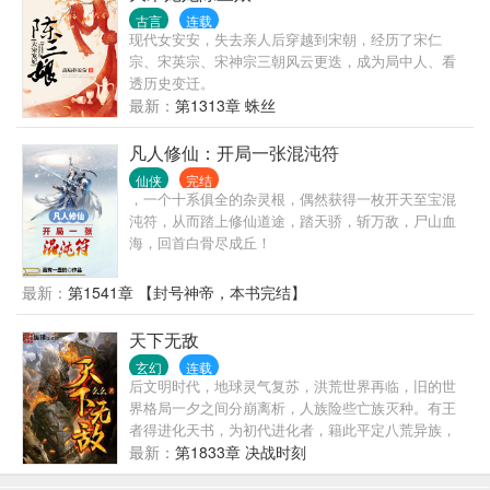
古言
连载
现代女安安，失去亲人后穿越到宋朝，经历了宋仁
宗、宋英宗、宋神宗三朝风云更迭，成为局中人、看
透历史变迁。
最新：
第1313章 蛛丝
凡人修仙：开局一张混沌符
仙侠
完结
，一个十系俱全的杂灵根，偶然获得一枚开天至宝混
沌符，从而踏上修仙道途，踏天骄，斩万敌，尸山血
海，回首白骨尽成丘！
最新：
第1541章 【封号神帝，本书完结】
天下无敌
玄幻
连载
后文明时代，地球灵气复苏，洪荒世界再临，旧的世
界格局一夕之间分崩离析，人族险些亡族灭种。有王
者得进化天书，为初代进化者，籍此平定八荒异族，
令得人族在这地球上占据了一寸之地，一个全新的纪
最新：
第1833章 决战时刻
元揭开神秘的一角。“同阶无敌算个球啊？老子天下无