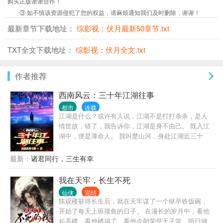
购买正版谢谢合作！
③ 如不慎该资源侵犯了您的权益，请麻烦通知我们及时删除，谢谢！
最新章节下载地址：
综影视：伏月最新50章节.txt
TXT全文下载地址：
综影视：伏月全文.txt
作者推荐
西南风云：三十年江湖往事
都市
连载
江湖是什么？或许有人说，江湖不是打打杀杀，是人
情世故，错了，我告诉你，江湖是身不由己。 既入江
湖中，便是薄命人。 我叫楚山河，身处江湖近三十
年，做过小弟，办过大哥，远走边境临沧对峙过亡命
徒，也曾在声势巅峰之时，整个西南无人争锋。 也曾
最新：
诸君同行，三生有幸
锒铛入狱，三进三出，还完自己所有罪孽。 这是我的
故事，也是一个老江湖混子的回忆录，自白书。
我在天牢，长生不死
仙侠
完结
陈观楼获得长生后，就在天牢谋了一个狱卒铁饭碗，
开始了每天上班摸鱼的日子。 在漫长的岁月中，看他
起高楼，看他楼塌了。看他今朝荣登天子堂，明日做