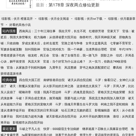
攻，是攻倒霉；攻因误会虐了受，是渣！ 受算计利用
最新：
第178章 深夜两点修仙更新
了攻，是有智慧；攻算计利用了受，是渣！ 受冷血无
情伤人身心，是情有可原；攻冷血无情伤人身心，是
-
-
-
综影视：伏月 橙堇花开
综影视：伏月全文阅读
综影视：伏月txt下载
综影视：伏月最新章
渣！ 受和女人结婚，攻应该去抢婚；攻和女人结婚，
-
节
好看的其他小说
果断被弃，因为是渣！ 受因为亲朋好友伤害攻，是忠
站内强推
西南风云：三十年江湖往事
我在天牢，长生不死
红楼群芳谱
官家天下
官场：被
孝仁义；攻为亲朋好友伤了受，是渣！ 受对攻的一片
贬后，我强大身世曝光
权力巅峰：从借调省委大院开始
御兽时代，我开局神级天赋
邪物典当
痴情不为所动，无可厚非，，谁规定攻爱受，受就一
铺：只收凶物
穿成女屠夫后，全村去逃荒
官路之谁与争锋
女帝太监最风流
七零嫁不育军官，
定要爱攻了？攻无视受痴心一片，是渣！ 如果作者要
军嫂多胎被宠翻
别叫我歌神
官场之绝对权力
我一个神豪，当渣男很合理吧
官狱
年代1979：
换攻，那渣攻铁定被忠犬攻虐得死去活来； 如果作者
带着老婆孩子吃肉
镇龙棺，阎王命
官场：救了女领导后，我一路飞升
阴影之外
综武：开局圣
不换攻，那渣攻必定痛心疾首满心忏悔跪求受的原
心诀，躺平就变强
风流大宋
官道：当个好官为什么这么难？
大一实习，你跑去749收容怪
谅，被受狠虐一顿…… 沈缙因破坏人设和剧情，被晋
物
官场：从家族弃子到权利巅峰
九霄帝主
风流赘婿
穿书之炮灰原配摆烂记
攀高枝
开局：
江文学城负责掌控主受纯爱空间的剧本弄到各种主受
获得逍遥派传承
文里做一只渣攻_:3」∠_ 渣攻也是有人权的啊！忠犬
经典收藏
四合院大国工匠
南锣鼓巷四合院
诸天从四合院启航
斗罗：偷看日记，女神们人设
不是他的属性！要渣就渣到底吧！ 这就是一个主角穿
崩了
诸天：附魔从笑傲开始
从火影开始的主神之路
这游戏也太真实了
斗罗：开局入梦，比比
越成渣攻决定一渣到底玩坏剧情的故事！ 总共十四个
东人设崩了
呢喃诗章
综漫：我真不想这样
斗罗：武魂竟是我自己
霍格沃茨之纯血荣耀
东京
世界，两个世界合并为一篇：【古代君臣篇】【江湖
武侠故事
斗破！开局合成玄黄炎，揍哭魂殿
我要与超人约架
系统流主角的我加入聊天群
诸天
正邪篇】【修真复仇篇】【现代虐恋篇】【未来强夺
从有超能力开始
霍格沃茨的宠物大师
斗罗：我魂天帝重生在斗罗大陆
柯南之我不是蛇精病
美
篇】【校园风情篇】【娱乐天王篇】 扫雷： 一：↑关
漫从渣康学徒开始
霍格沃茨的日常系玩家
钻石王牌之无败的霸王
影视编辑器
诸天：从小欢喜
于攻受的那段句子不是我写的，不过已经忘记是在哪
当爹开始
我对念能力超有兴趣
诸天影视从四合院开始
从木叶开始的属性转换
港综：从拘灵遣
里看的了，这段话只能代表个例不能代表全部的主受
将开始
影视都市从四合院开始
文，请勿地图炮！ 二、主角是个万人迷攻，苏苏苏！
最近更新
斗破之平凡人生
快穿：SSS级宿主专治病娇
继承诡屋？召唤古人我暴富合理吧
海
三、主角绝对不会动真情爱上任何人，他冷心冷清，
贼之食遍世界
hp斯莱特林的首席小姐
游离于半岛的爱
查理九世：童话镇里的渡渡鸟
自完美世