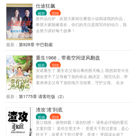
的房子。 写的仙剑话本因为结局太悲，引得邀月上门
仕途狂飙
要用小皮鞭抽他。 东方不败也因为被他话本致郁，说
都市
完结
要请他吃绣花针。 随着找上门的女侠越来越多，陈平
新作品出炉，欢迎大家前往番茄小说阅读我的作品，
安只得无奈大喊。 “我家真的住不下了！” 系统的出
希望大家能够喜欢，你们的关注是我写作的动力，我
现，让他躺平之余也能提升实力。 他只想每天吃着小
会努力讲好每个故事！
厨娘做的美食，看看焰灵姬跳极乐净土。 只是，女侠
们总是对他图谋不轨。 甚至还有一些不开眼的上门找
最新：
第928章 中巴勒索
茬，对于这种人，陈平安只能送他们上路。 对于
重生1966，带着空间逆风翻盘
现言
完结
安诺重生了 重生在父母出事的那天晚上 既然前世今生
都改变不了父母被下放的命运 她决定，报完仇后，带
着弟弟去父母下放的地方当知青，守护父母。 在乡
下，安诺带着前世得来的物质空间和一身本领，活得
风生水起。
最新：
第1775章 请客吃饭（2）
渣攻‘渣’到底
其他
完结
晋江独发，谢绝转载！请勿扒榜！ 请务必仔细的看完
文案扫雷！ 某些主受文中： 受爱天下胜过爱攻，是心
怀天下；攻爱天下胜过爱受，是渣！ 受因误会虐了