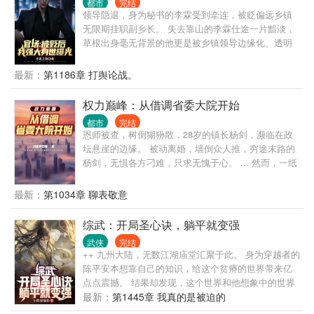
都市
完结
助领导选择正确。 一路正确，官无止境！
领导隐退，身为秘书的李霖受到牵连，被贬偏远乡镇
无限期挂职副乡长。 失去靠山的李霖仕途一片黯淡，
草根出身毫无背景的他更是被乡镇领导边缘化、透明
化，遭受各种打压、排挤。 就在李霖认为人生无望之
时，他的贵人从天而降，自此平步青云，无人能挡。
最新：
第1186章 打舆论战。
原来，他最大的靠山，竟然就是他自己！
权力巅峰：从借调省委大院开始
都市
完结
恩师被查，树倒猢狲散，28岁的镇长杨剑，濒临在政
坛悬崖的边缘。 被动离婚，墙倒众人推，穷途末路的
杨剑，无惧各方刁难，只求无愧于心。 ... 然而，一纸
突如其来的调令，却将杨剑推向了权力的中心，也卷
入到了政治斗争的暴风眼。 ... 朝堂之上，如履薄冰，
最新：
第1034章 聊表敬意
一步之错，万丈深渊。 寒门子弟，杨剑：“真能走到对
岸吗？” ....
综武：开局圣心诀，躺平就变强
武侠
完结
++ 九州大陆，无数江湖庙堂汇聚于此。 身为穿越者的
陈平安本想靠自己的知识，给这个贫瘠的世界带来亿
点点震撼。 结果却发现，这个世界和他想象中的世界
有点不同。 一个小乞丐说要给他当厨师，这个乞丐名
最新：
第1445章 我真的是被迫的
叫黄蓉。 一身银衣的剑仙李寒衣来到他家，说要租他