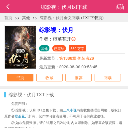
综影视：伏月txt下载
首页
>>
其他
>>
综影视：伏月全文阅读
(TXT下载页)
综影视：伏月
作者：
橙堇花开
其他
已完结
550 万字
最新章节：
第1388章 伪装者26
最后更新：2026-08-06 00:58:45
书页
收藏
推荐
阅读
综影视：伏月TXT下载
免责声明：
① 综影视：伏月TXT全集下载，由
三八小说
书友收集整理自网络，版权归
原作者
橙堇花开
所有，仅作学习交流使用，不可用于任何商业途径。
② 如非免费资源，请在试用之后24小时内立即删除。如果喜欢该资源，请