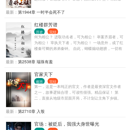
那阶下囚。看他家族富贵，看他夷三族。看他王权富
贵，看他国破家亡。 变化的是岁月人生，不变的是长
最新：
第1944章 一时半会死不了
生岁月。陈观楼熬死了宗师，熬死了大宗师，熬死了
一个个大佬，终究成为无敌的存在。
红楼群芳谱
历史
完结
何为相公？ 进取功名者，可为相公！ 举案齐眉者，可
为相公！ 宰执天下者，可为相公！ 一场意外，成了红
楼秦可卿的弟弟秦钟。 自此，蝴蝶煽动翅膀，一切有
了小小的变化。
最新：
第2538章 瑞珠有羞
官家天下
都市
完结
第一，这是一本纯正的官文，作者是最资深官文作者
之一，故事逻辑合理，可读性很强。精品保证！ 第
二，直接从地级市层面开局，不计划让主角下乡镇。
那种乡镇级写几百章的情况，本书不会出现。 第三，
有官场博弈，有经济建设，有快意恩仇，自然也有个
最新：
第2710章 入彀
人生活。 第四，不是和尚文，不是绿帽文，坚决不送
女。 第五，重生者最大的优势，就是能够预知未来，
官场：被贬后，我强大身世曝光
每一次选择都是正确的。不但自己选择正确，还能帮