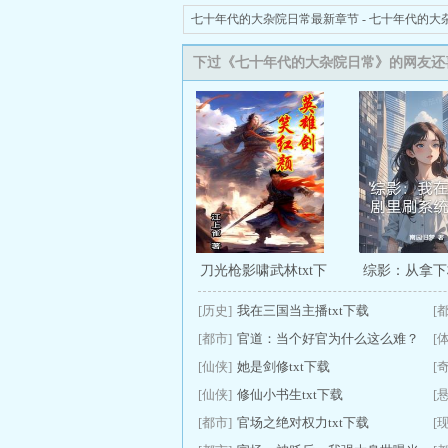
七十年代的大杂院日常最新章节
-
七十年代的大
下过《七十年代的大杂院日常》的网友还
刀光枪影啸武林txt下
综影：从拿下
载
始横推txt
[历史]
我在三国当主播txt下载
[
[都市]
官道：当个好官为什么这么难？
下
[
txt下载
[仙侠]
她是剑修txt下载
[
[仙侠]
修仙小书生txt下载
[
[都市]
官场之绝对权力txt下载
[