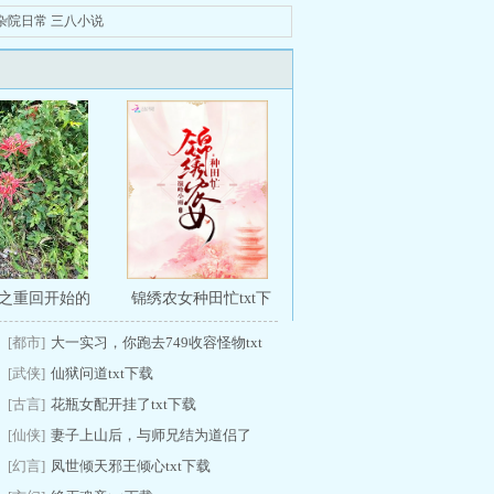
杂院日常 三八小说
之重回开始的
锦绣农女种田忙txt下
候txt下载
载
[都市]
大一实习，你跑去749收容怪物txt
下载
[武侠]
仙狱问道txt下载
[古言]
花瓶女配开挂了txt下载
[仙侠]
妻子上山后，与师兄结为道侣了
txt下载
[幻言]
凤世倾天邪王倾心txt下载