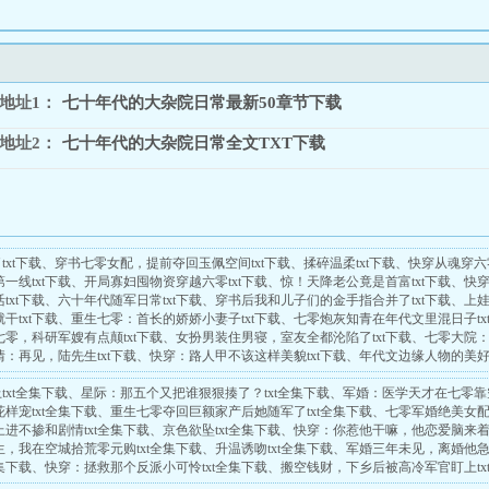
地址1：
七十年代的大杂院日常最新50章节下载
地址2：
七十年代的大杂院日常全文TXT下载
xt下载
、
穿书七零女配，提前夺回玉佩空间txt下载
、
揉碎温柔txt下载
、
快穿从魂穿六零
一线txt下载
、
开局寡妇囤物资穿越六零txt下载
、
惊！天降老公竟是首富txt下载
、
快穿
xt下载
、
六十年代随军日常txt下载
、
穿书后我和儿子们的金手指合并了txt下载
、
上娃
txt下载
、
重生七零：首长的娇娇小妻子txt下载
、
七零炮灰知青在年代文里混日子tx
零，科研军嫂有点颠txt下载
、
女扮男装住男寝，室友全都沦陷了txt下载
、
七零大院：
：再见，陆先生txt下载
、
快穿：路人甲不该这样美貌txt下载
、
年代文边缘人物的美好生
xt全集下载
、
星际：那五个又把谁狠狠揍了？txt全集下载
、
军婚：医学天才在七零靠空
样宠txt全集下载
、
重生七零夺回巨额家产后她随军了txt全集下载
、
七零军婚绝美女配
进不掺和剧情txt全集下载
、
京色欲坠txt全集下载
、
快穿：你惹他干嘛，他恋爱脑来着！
生，我在空城拾荒零元购txt全集下载
、
升温诱吻txt全集下载
、
军婚三年未见，离婚他急红
集下载
、
快穿：拯救那个反派小可怜txt全集下载
、
搬空钱财，下乡后被高冷军官盯上tx