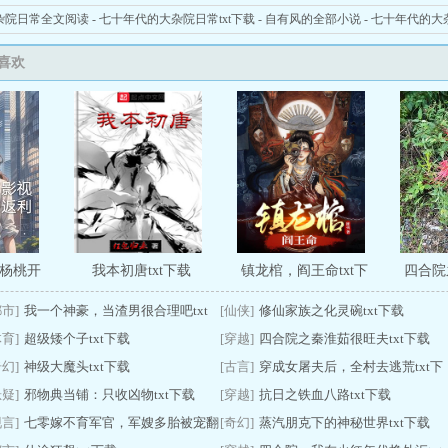
杂院日常全文阅读
-
七十年代的大杂院日常txt下载
-
自有风的全部小说
-
七十年代的大
喜欢
杨桃开
我本初唐txt下载
镇龙棺，阎王命txt下
四合院
下载
载
时
都市]
我一个神豪，当渣男很合理吧txt
[仙侠]
修仙家族之化灵碗txt下载
载
体育]
超级矮个子txt下载
[穿越]
四合院之秦淮茹很旺夫txt下载
奇幻]
神级大魔头txt下载
[古言]
穿成女屠夫后，全村去逃荒txt下
悬疑]
邪物典当铺：只收凶物txt下载
载
[穿越]
抗日之铁血八路txt下载
现言]
七零嫁不育军官，军嫂多胎被宠翻
[奇幻]
蒸汽朋克下的神秘世界txt下载