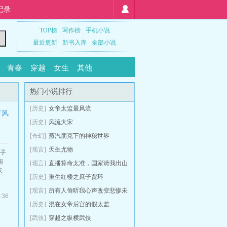
记录
TOP榜
写作榜
手机小说
最近更新
新书入库
全部小说
青春
穿越
女生
其他
热门小说排行
[历史]
女帝太监最风流
有风
[历史]
风流大宋
[奇幻]
蒸汽朋克下的神秘世界
[现言]
天生尤物
孙子
能
[现言]
直播算命太准，国家请我出山
天
[历史]
重生红楼之庶子贾环
[现言]
所有人偷听我心声改变悲惨未
:36
来
[历史]
混在女帝后宫的假太监
[武侠]
穿越之纵横武侠