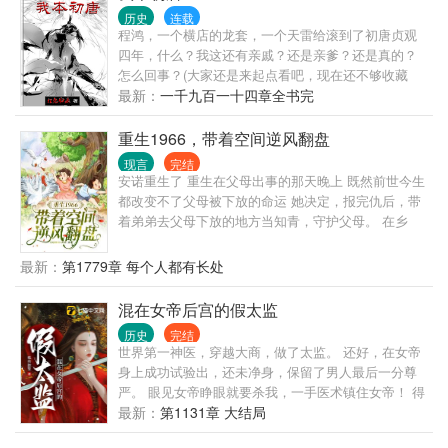
御了魔导炮，挡下了无数斗气、魔法、黑火药、甚至
要用小皮鞭抽他。 东方不败也因为被他话本致郁，说
历史
连载
阴谋。 这是一个注定要凌驾于众神之上的强者，以及
要请他吃绣花针。 随着找上门的女侠越来越多，陈平
程鸿，一个横店的龙套，一个天雷给滚到了初唐贞观
与他那神秘契约兽之间的故事。
安只得无奈大喊。 “我家真的住不下了！” 系统的出
四年，什么？我这还有亲戚？还是亲爹？还是真的？
现，让他躺平之余也能提升实力。 他只想每天吃着小
怎么回事？(大家还是来起点看吧，现在还不够收藏
厨娘做的美食，看看焰灵姬跳极乐净土。 只是，女侠
呢)P；很多人告诉我说，前面几章你改改吧！又不分
最新：
一千九百一十四章全书完
们总是对他图谋不轨。 甚至还有一些不开眼的上门找
段，又没标点，影响阅读。简直就是小学生试卷添标
茬，对于这种人，陈平安只能送他们上路。 对于
点断句的题目…… 我一直没改，倒不是一意孤行，而
重生1966，带着空间逆风翻盘
是这段承载着一个东西，至于是什么我就不卖惨了。
现言
完结
若是有机会说给你们听，海涵一下将就看吧！
安诺重生了 重生在父母出事的那天晚上 既然前世今生
都改变不了父母被下放的命运 她决定，报完仇后，带
着弟弟去父母下放的地方当知青，守护父母。 在乡
下，安诺带着前世得来的物质空间和一身本领，活得
风生水起。
最新：
第1779章 每个人都有长处
混在女帝后宫的假太监
历史
完结
世界第一神医，穿越大商，做了太监。 还好，在女帝
身上成功试验出，还未净身，保留了男人最后一分尊
严。 眼见女帝睁眼就要杀我，一手医术镇住女帝！ 得
留一条小命，却不在自己掌控之中。 后世而来的名
最新：
第1131章 大结局
医，岂能稀里糊涂死掉？ 且看一代小太监，凭借前世