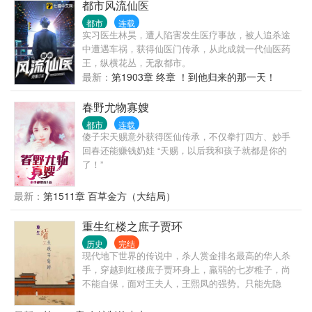
的知识力量，改变一个王朝。
都市风流仙医
都市
连载
实习医生林昊，遭人陷害发生医疗事故，被人追杀途
中遭遇车祸，获得仙医门传承，从此成就一代仙医药
王，纵横花丛，无敌都市。
最新：
第1903章 终章 ！到他归来的那一天！
春野尤物寡嫂
都市
连载
傻子宋天赐意外获得医仙传承，不仅拳打四方、妙手
回春还能赚钱奶娃 “天赐，以后我和孩子就都是你的
了！”
最新：
第1511章 百草金方（大结局）
重生红楼之庶子贾环
历史
完结
现代地下世界的传说中，杀人赏金排名最高的华人杀
手，穿越到红楼庶子贾环身上，羸弱的七岁稚子，尚
不能自保，面对王夫人，王熙凤的强势。只能先隐
忍，以待来日，且看小贾环如何在红楼里低调的奋
斗，慢慢改变贾家被抄家的命运，闯出一片天地。