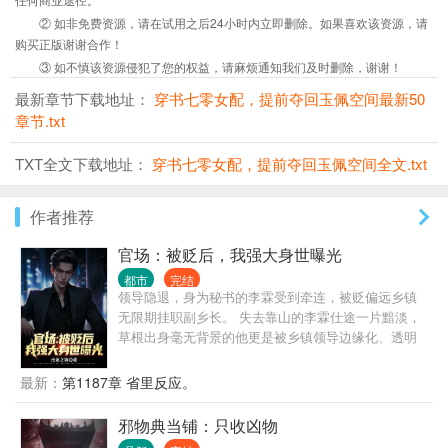
② 如非免费资源，请在试用之后24小时内立即删除。如果喜欢该资源，请
购买正版谢谢合作！
③ 如不慎该资源侵犯了您的权益，请麻烦通知我们及时删除，谢谢！
最新章节下载地址：
穿书七零女配，提前夺回玉佩空间最新50
章节.txt
TXT全文下载地址：
穿书七零女配，提前夺回玉佩空间全文.txt
作者推荐
官场：被贬后，我强大身世曝光
都市
完结
领导隐退，身为秘书的李霖受到牵连，被贬偏远乡镇
无限期挂职副乡长。 失去靠山的李霖仕途一片黯淡，
草根出身毫无背景的他更是被乡镇领导边缘化、透明
化，遭受各种打压、排挤。 就在李霖认为人生无望之
时，他的贵人从天而降，自此平步青云，无人能挡。
最新：
第1187章 省里反应。
原来，他最大的靠山，竟然就是他自己！
邪物典当铺：只收凶物