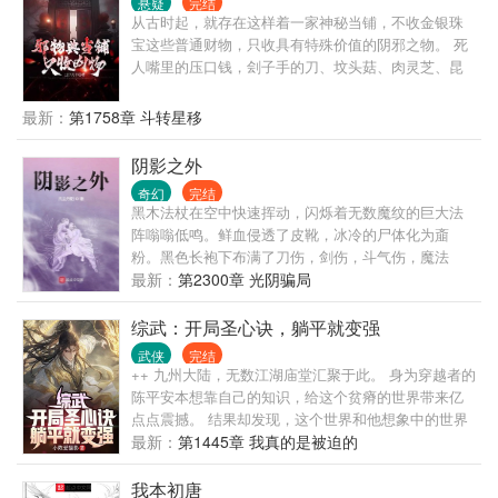
悬疑
完结
从古时起，就存在这样着一家神秘当铺，不收金银珠
宝这些普通财物，只收具有特殊价值的阴邪之物。 死
人嘴里的压口钱，刽子手的刀、坟头菇、肉灵芝、昆
仑胎...... 邪物可害人亦可助人！ 经当铺的手一当一
卖，便能变邪为宝：升官发财、消灾解难、甚至逆天
最新：
第1758章 斗转星移
改命！ 某些深夜，这家当铺还有许多古怪的客人光
顾。 事物没有好坏之分，永不满足的只有人心......
阴影之外
奇幻
完结
黑木法杖在空中快速挥动，闪烁着无数魔纹的巨大法
阵嗡嗡低鸣。鲜血侵透了皮靴，冰冷的尸体化为齑
粉。黑色长袍下布满了刀伤，剑伤，斗气伤，魔法
伤… 自己的契约兽如绞肉机般不知疲倦，化为利刃的
最新：
第2300章 光阴骗局
双手好似死神镰刀。秘法工会的强者们歇斯底里，神
佑骑士催动出最后一丝斗气。销声匿迹了千百年的空
综武：开局圣心诀，躺平就变强
间系法阵再次降临奥古大陆，足以撼动任何权势的力
武侠
完结
量种子苏醒发芽，一个身穿黑色长袍的男孩站在月色
++ 九州大陆，无数江湖庙堂汇聚于此。 身为穿越者的
中，那双冷漠的瞳孔好似深海凶兽。 “你们为何要与全
陈平安本想靠自己的知识，给这个贫瘠的世界带来亿
世界为敌？”联军指挥官问道。 “因为我们不甘心做命
点点震撼。 结果却发现，这个世界和他想象中的世界
运的走狗！”二人异口同声，相视一笑。 几百年后，阴
有点不同。 一个小乞丐说要给他当厨师，这个乞丐名
最新：
第1445章 我真的是被迫的
影之地内的“万国”悄然崛起，其实力丝毫不逊色于那些
叫黄蓉。 一身银衣的剑仙李寒衣来到他家，说要租他
耳熟能详的强大种族。由大魔导师亲手布置的法阵抵
的房子。 写的仙剑话本因为结局太悲，引得邀月上门
我本初唐