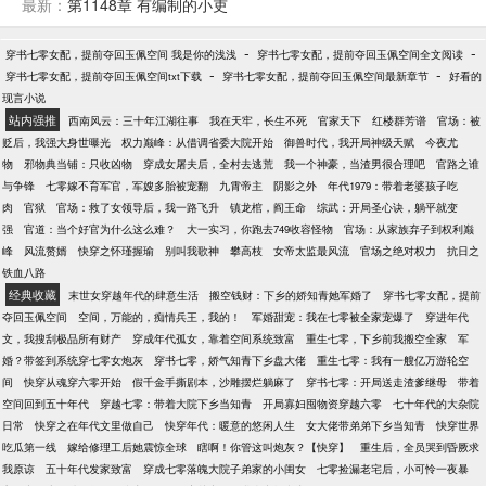
最新：
第1148章 有编制的小吏
-
-
穿书七零女配，提前夺回玉佩空间 我是你的浅浅
穿书七零女配，提前夺回玉佩空间全文阅读
-
-
穿书七零女配，提前夺回玉佩空间txt下载
穿书七零女配，提前夺回玉佩空间最新章节
好看的
现言小说
站内强推
西南风云：三十年江湖往事
我在天牢，长生不死
官家天下
红楼群芳谱
官场：被
贬后，我强大身世曝光
权力巅峰：从借调省委大院开始
御兽时代，我开局神级天赋
今夜尤
物
邪物典当铺：只收凶物
穿成女屠夫后，全村去逃荒
我一个神豪，当渣男很合理吧
官路之谁
与争锋
七零嫁不育军官，军嫂多胎被宠翻
九霄帝主
阴影之外
年代1979：带着老婆孩子吃
肉
官狱
官场：救了女领导后，我一路飞升
镇龙棺，阎王命
综武：开局圣心诀，躺平就变
强
官道：当个好官为什么这么难？
大一实习，你跑去749收容怪物
官场：从家族弃子到权利巅
峰
风流赘婿
快穿之怀瑾握瑜
别叫我歌神
攀高枝
女帝太监最风流
官场之绝对权力
抗日之
铁血八路
经典收藏
末世女穿越年代的肆意生活
搬空钱财：下乡的娇知青她军婚了
穿书七零女配，提前
夺回玉佩空间
空间，万能的，痴情兵王，我的！
军婚甜宠：我在七零被全家宠爆了
穿进年代
文，我搜刮极品所有财产
穿成年代孤女，靠着空间系统致富
重生七零，下乡前我搬空全家
军
婚？带签到系统穿七零女炮灰
穿书七零，娇气知青下乡盘大佬
重生七零：我有一艘亿万游轮空
间
快穿从魂穿六零开始
假千金手撕剧本，沙雕摆烂躺麻了
穿书七零：开局送走渣爹继母
带着
空间回到五十年代
穿越七零：带着大院下乡当知青
开局寡妇囤物资穿越六零
七十年代的大杂院
日常
快穿之在年代文里做自己
快穿年代：暖意的悠闲人生
女大佬带弟弟下乡当知青
快穿世界
吃瓜第一线
嫁给修理工后她震惊全球
瞎啊！你管这叫炮灰？【快穿】
重生后，全员哭到昏厥求
我原谅
五十年代发家致富
穿成七零落魄大院子弟家的小闺女
七零捡漏老宅后，小可怜一夜暴