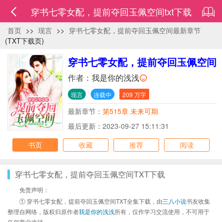
穿书七零女配，提前夺回玉佩空间txt下载
首页
>>
现言
>>
穿书七零女配，提前夺回玉佩空间最新章节
(TXT下载页)
穿书七零女配，提前夺回玉佩空间
作者：
我是你的浅浅
现言
连载中
209 万字
最新章节：
第515章 未来可期
最后更新：2023-09-27 15:11:31
书页
收藏
推荐
阅读
穿书七零女配，提前夺回玉佩空间TXT下载
免责声明：
① 穿书七零女配，提前夺回玉佩空间TXT全集下载，由
三八小说
书友收集
整理自网络，版权归原作者
我是你的浅浅
所有，仅作学习交流使用，不可用于
任何商业途径。