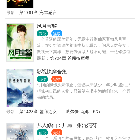
楚询郁闷，凭什么我的只能投资反派？ 大徒弟：师
父，我给你抢来一位女帝。 二徒弟：师父要练神兵？
最新：
第1961章 完本感言
刚好我家有祖传仙金，师父等等我…… 小徒弟：我家
有一株绝世大药，活了七千年，我去采来给师父当药
风月宝鉴
引！ 楚询：真香！
武侠
连载
一个苦逼的屌丝青年，无意中得到仙家宝物风月宝
鉴，在灯红酒绿的都市中从此崛起，阅尽无数美女，
傲视天下英雄，想要低调做人也不可能。一边修炼道
法，提升境界，一边玩弄狂妄之徒于股掌之间。进企
最新：
第704章 首席按摩师
鹅号交流>
影视快穿合集
武侠
完结
时间的脚步从未停止，遗憾从未缺少，年少时遇到那
些惊艳自己的人物，只希望在书中为他们谋求一个圆
满的结局。
最新：
第1423章 鳌拜之女——瓜尔佳·塔娜（53）
凡人修仙：开局一张混沌符
仙侠
完结
，一个十系俱全的杂灵根，偶然获得一枚开天至宝混