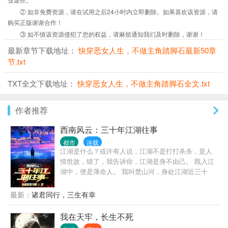
② 如非免费资源，请在试用之后24小时内立即删除。如果喜欢该资源，请
购买正版谢谢合作！
③ 如不慎该资源侵犯了您的权益，请麻烦通知我们及时删除，谢谢！
最新章节下载地址：
快穿恶女人生，不做主角踏脚石最新50章
节.txt
TXT全文下载地址：
快穿恶女人生，不做主角踏脚石全文.txt
作者推荐
西南风云：三十年江湖往事
都市
连载
江湖是什么？或许有人说，江湖不是打打杀杀，是人
情世故，错了，我告诉你，江湖是身不由己。 既入江
湖中，便是薄命人。 我叫楚山河，身处江湖近三十
年，做过小弟，办过大哥，远走边境临沧对峙过亡命
徒，也曾在声势巅峰之时，整个西南无人争锋。 也曾
最新：
诸君同行，三生有幸
锒铛入狱，三进三出，还完自己所有罪孽。 这是我的
故事，也是一个老江湖混子的回忆录，自白书。
我在天牢，长生不死