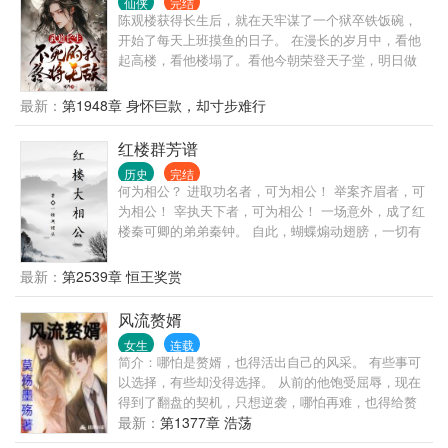
仙侠
完结
陈观楼获得长生后，就在天牢谋了一个狱卒铁饭碗，
开始了每天上班摸鱼的日子。 在漫长的岁月中，看他
起高楼，看他楼塌了。看他今朝荣登天子堂，明日做
那阶下囚。看他家族富贵，看他夷三族。看他王权富
贵，看他国破家亡。 变化的是岁月人生，不变的是长
最新：
第1948章 身怀巨款，却寸步难行
生岁月。陈观楼熬死了宗师，熬死了大宗师，熬死了
一个个大佬，终究成为无敌的存在。
红楼群芳谱
历史
完结
何为相公？ 进取功名者，可为相公！ 举案齐眉者，可
为相公！ 宰执天下者，可为相公！ 一场意外，成了红
楼秦可卿的弟弟秦钟。 自此，蝴蝶煽动翅膀，一切有
了小小的变化。
最新：
第2539章 恒王奖赏
风流赘婿
女生
连载
简介：哪怕是赘婿，也得活出自己的风采。 有些事可
以选择，有些却没得选择。 从前的他饱受屈辱，现在
得到了翻盘的契机，只想逆袭，哪怕再难，也得给赘
婿正名，来人间一趟，不能留有遗憾。 美人，江山，
最新：
第1377章 浩荡
我都要。