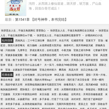
沌符，从而踏上修仙道途，踏天骄，斩万敌，尸山血
海，回首白骨尽成丘！
最新：
第1541章 【封号神帝，本书完结】
-
-
快穿恶女人生，不做主角踏脚石 霏霏我心
快穿恶女人生，不做主角踏脚石全文阅读
快穿恶女
-
-
人生，不做主角踏脚石txt下载
快穿恶女人生，不做主角踏脚石最新章节
好看的科幻小说
站内强推
西南风云：三十年江湖往事
我在天牢，长生不死
红楼群芳谱
官家天下
官场：被
贬后，我强大身世曝光
权力巅峰：从借调省委大院开始
御兽时代，我开局神级天赋
邪物典当
铺：只收凶物
九霄帝主
穿成女屠夫后，全村去逃荒
今夜尤物
官路之谁与争锋
七零嫁不育军
官，军嫂多胎被宠翻
我一个神豪，当渣男很合理吧
年代1979：带着老婆孩子吃肉
官狱
风流赘
婿
官场：救了女领导后，我一路飞升
镇龙棺，阎王命
综武：开局圣心诀，躺平就变强
别叫我
歌神
官道：当个好官为什么这么难？
大一实习，你跑去749收容怪物
女帝太监最风流
阴影之
外
官场：从家族弃子到权利巅峰
官场之绝对权力
攀高枝
风流大宋
抗日之铁血八路
经典收藏
末世：让你屯物资，没让你屯女神
神话入侵：我在地球斩神明
震惊！开局一片地，
暴击出奇迹
踏星
无尽杀戮：我的火球有bug！
全球冰封：我打造了末日安全屋
开局一艘列
车，我掠夺诸天文明
末世降临我疯狂薅羊毛囤货百万吨
病毒系老六：高武，我天赋4S级
快穿之
炮灰她选择种田
星际领主：召个魅魔当秘书官
末世：从照顾邻居妻女开始
吞噬进化：我重生成
了北极狼
天灾第十年跟我去种田
末日乐园
末世：薪火崛起
全民求生：开局百倍修炼速度
末
世：奴隶系统，从扬蜜开始
末世：多子多福，打造了个女儿国
冰封末世，我打造了超神庇护
所
末世多子多福，从美艳老板娘开始
末日副本：无限列车囤货求生
星辰之主
快穿：回收金手
指从种田开始
末世靠美女不断变强
截胡S级房车，我在逃亡中收美女
末世：多子多福，从顶级