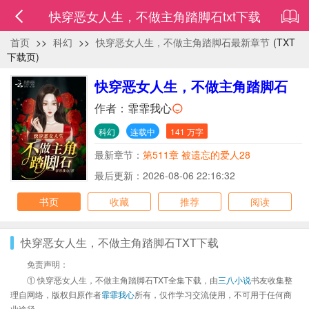
快穿恶女人生，不做主角踏脚石txt下载
首页
>>
科幻
>>
快穿恶女人生，不做主角踏脚石最新章节
(TXT
下载页)
快穿恶女人生，不做主角踏脚石
作者：
霏霏我心
科幻
连载中
141 万字
最新章节：
第511章 被遗忘的爱人28
最后更新：2026-08-06 22:16:32
书页
收藏
推荐
阅读
快穿恶女人生，不做主角踏脚石TXT下载
免责声明：
① 快穿恶女人生，不做主角踏脚石TXT全集下载，由
三八小说
书友收集整
理自网络，版权归原作者
霏霏我心
所有，仅作学习交流使用，不可用于任何商
业途径。