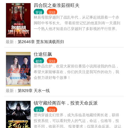
四合院之秦淮茹很旺夫
穿越
完结
林辰母胎穿越到了战乱年代，从记事起就跟着一个赤
脚郎中爷爷长大。 带着前世记忆的他直到有一天遇到
一个熟人他才知道自己穿越到了多影视的平行世界。
娄家老爷子为了感谢爷爷救命之恩，给他们爷孙二人
安排进了南锣鼓巷九十五号院。林辰也被娄振华安排
最新：
第2646章 贾东旭满载而归
进了轧钢厂医务室…… 在林辰的呼唤中系统姗姗来
迟，系统是觉醒了但是需要截胡一个女主才能激活使
仕途狂飙
用。 林辰没有犹豫，这个时间段也没得选了。先激活
都市
完结
系统再说……谁知道从此一发不可收拾。 系统都激活
新作品出炉，欢迎大家前往番茄小说阅读我的作品，
了还不享受人生，那还等什么？ ……
希望大家能够喜欢，你们的关注是我写作的动力，我
会努力讲好每个故事！
最新：
第929章 天水一线
镇守藏经阁百年，投资天命反派
玄幻
完结
楚询穿越玄幻世界，成为东临圣地藏经阁长老，获得
投资系统，可以看到旁人的气运，命运，位格等，投
资不同，收获不同。 投资要求：仅限天命反派。 这让