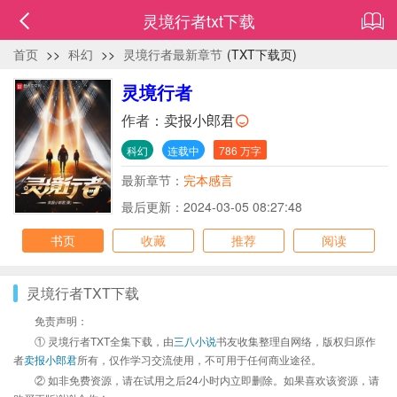
灵境行者txt下载
首页
>>
科幻
>>
灵境行者最新章节
(TXT下载页)
灵境行者
作者：
卖报小郎君
科幻
连载中
786 万字
最新章节：
完本感言
最后更新：2024-03-05 08:27:48
书页
收藏
推荐
阅读
灵境行者TXT下载
免责声明：
① 灵境行者TXT全集下载，由
三八小说
书友收集整理自网络，版权归原作
者
卖报小郎君
所有，仅作学习交流使用，不可用于任何商业途径。
② 如非免费资源，请在试用之后24小时内立即删除。如果喜欢该资源，请