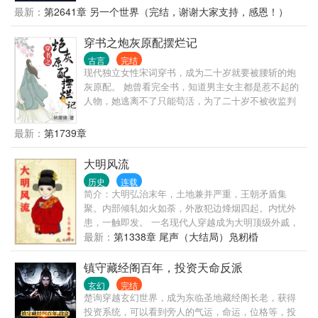
最新：
第2641章 另一个世界（完结，谢谢大家支持，感恩！）
穿书之炮灰原配摆烂记
古言
完结
现代独立女性宋词穿书，成为二十岁就要被腰斩的炮
灰原配。 她曾看完全书，知道男主女主都是惹不起的
人物，她逃离不了只能苟活，为了二十岁不被收监判
斩，国公府四少夫人宋观舟该如何是好？ 唯有摆烂。
任他东南西北风，我自巍然不动！ 注：本人不擅写甜
最新：
第1739章
蜜爱情，情爱二字更喜从利益出发。
大明风流
历史
连载
简介：大明弘治末年，土地兼并严重，王朝矛盾集
聚。内部倾轧如火如荼，外敌犯边烽烟四起。内忧外
患，一触即发。 一名现代人穿越成为大明顶级外戚，
本以为能安安稳稳的享受荣华富贵的生活，谁知等待
最新：
第1338章 尾声（大结局）凫籾棔
他的命运将是被未来的嘉靖皇帝‘斩于西市’。 不甘引颈
受戮的命运，奋起抗争才是正途。且看他如何辗转腾
镇守藏经阁百年，投资天命反派
挪扭转乾坤。成就一番辉煌大业，留下一段大明风
玄幻
完结
流。
楚询穿越玄幻世界，成为东临圣地藏经阁长老，获得
投资系统，可以看到旁人的气运，命运，位格等，投