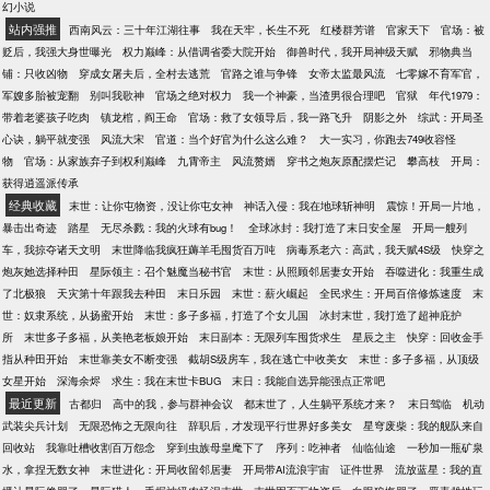
幻小说
文里做一只渣攻_:3」∠_ 渣攻也是有人权的啊！忠犬
站内强推
不是他的属性！要渣就渣到底吧！ 这就是一个主角穿
西南风云：三十年江湖往事
我在天牢，长生不死
红楼群芳谱
官家天下
官场：被
越成渣攻决定一渣到底玩坏剧情的故事！ 总共十四个
贬后，我强大身世曝光
权力巅峰：从借调省委大院开始
御兽时代，我开局神级天赋
邪物典当
世界，两个世界合并为一篇：【古代君臣篇】【江湖
铺：只收凶物
穿成女屠夫后，全村去逃荒
官路之谁与争锋
女帝太监最风流
七零嫁不育军官，
正邪篇】【修真复仇篇】【现代虐恋篇】【未来强夺
军嫂多胎被宠翻
别叫我歌神
官场之绝对权力
我一个神豪，当渣男很合理吧
官狱
年代1979：
篇】【校园风情篇】【娱乐天王篇】 扫雷： 一：↑关
带着老婆孩子吃肉
镇龙棺，阎王命
官场：救了女领导后，我一路飞升
阴影之外
综武：开局圣
于攻受的那段句子不是我写的，不过已经忘记是在哪
心诀，躺平就变强
风流大宋
官道：当个好官为什么这么难？
大一实习，你跑去749收容怪
里看的了，这段话只能代表个例不能代表全部的主受
物
官场：从家族弃子到权利巅峰
九霄帝主
风流赘婿
穿书之炮灰原配摆烂记
攀高枝
开局：
文，请勿地图炮！ 二、主角是个万人迷攻，苏苏苏！
获得逍遥派传承
三、主角绝对不会动真情爱上任何人，他冷心冷清，
经典收藏
末世：让你屯物资，没让你屯女神
神话入侵：我在地球斩神明
震惊！开局一片地，
不相信爱情。 四、主角穿越前虽然有不少情人，但不
暴击出奇迹
踏星
无尽杀戮：我的火球有bug！
全球冰封：我打造了末日安全屋
开局一艘列
会欺骗玩弄别人的感情，基本上都是各取所需自愿
车，我掠夺诸天文明
末世降临我疯狂薅羊毛囤货百万吨
病毒系老六：高武，我天赋4S级
快穿之
的。 五、看文最好两个世界一起对比着原着剧情看。
炮灰她选择种田
星际领主：召个魅魔当秘书官
末世：从照顾邻居妻女开始
吞噬进化：我重生成
六、本文不洗白渣攻！本文不洗白渣攻！本文不洗白
了北极狼
天灾第十年跟我去种田
末日乐园
末世：薪火崛起
全民求生：开局百倍修炼速度
末
渣攻！【重要的话说三遍】 七、和平看文温柔评论，
世：奴隶系统，从扬蜜开始
末世：多子多福，打造了个女儿国
冰封末世，我打造了超神庇护
请不要情绪激动炸毛骂人让人质疑素质问题！ 【推荐
所
末世多子多福，从美艳老板娘开始
末日副本：无限列车囤货求生
星辰之主
快穿：回收金手
自己的文】： 《[综]养一只杀生丸》新文求收藏 《[快
指从种田开始
末世靠美女不断变强
截胡S级房车，我在逃亡中收美女
末世：多子多福，从顶级
穿]男配上位，踹飞男主》 《[末世反重生]‘尸’生赢家》
女星开始
深海余烬
求生：我在末世卡BUG
末日：我能自选异能强点正常吧
《末世重生之丧尸皇的复仇》 《[快穿]男主总想让我
最近更新
古都归
高中的我，参与群神会议
都末世了，人生躺平系统才来？
末日驾临
机动
破产》 《玩坏主角[穿书]》 喜欢这篇文的亲,请收藏我
武装尖兵计划
无限恐怖之无限向往
辞职后，才发现平行世界好多美女
星穹废柴：我的舰队来自
的专栏 #f□□orite_1{lor:#dc143cfont-weight:boldborder-
回收站
我靠吐槽收割百万怨念
穿到虫族母皇麾下了
序列：吃神者
仙临仙途
一秒加一瓶矿泉
style:double}
水，拿捏无数女神
末世进化：开局收留邻居妻
开局带AI流浪宇宙
证件世界
流放蓝星：我的直