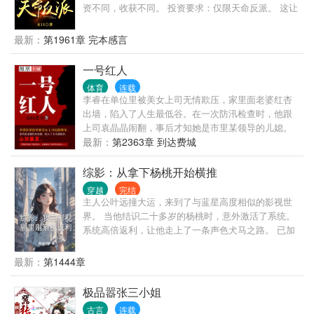
资不同，收获不同。 投资要求：仅限天命反派。 这让
楚询郁闷，凭什么我的只能投资反派？ 大徒弟：师
父，我给你抢来一位女帝。 二徒弟：师父要练神兵？
最新：
第1961章 完本感言
刚好我家有祖传仙金，师父等等我…… 小徒弟：我家
有一株绝世大药，活了七千年，我去采来给师父当药
一号红人
引！ 楚询：真香！
体育
连载
李睿在单位里被美女上司无情欺压，家里面老婆红杏
出墙，陷入了人生最低谷。在一次防汛检查时，他跟
上司袁晶晶闹翻，事后才知她是市里某领导的儿媳。
山洪暴发，李睿凑巧救了某位贵人，自此成为了市里
最新：
第2363章 到达费城
的大红人……
综影：从拿下杨桃开始横推
穿越
完结
主人公叶远撞大运，来到了与蓝星高度相似的影视世
界。 当他结识二十多岁的杨桃时，意外激活了系统。
系统高倍返利，让他走上了一条声色犬马之路。 已加
载 需要什么女主，畅所欲言 简介无能，请移步正文。
最新：
第1444章
极品嚣张三小姐
古言
连载