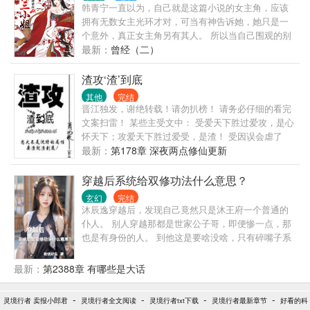
韩青宁一直以为，自己就是这篇小说的女主角，应该
拥有无数女主光环才对，可当有神告诉她，她只是一
个意外，真正女主角另有其人。 所以当自己围观的别
人各种女主光环加身的开挂人生之后，坐不住了！ 开
最新：
曾经（二）
什么玩笑？！不是女主角就不能拥有女主角的人生
了？自己非要逆天改命，成为自己的女主角！
渣攻‘渣’到底
其他
完结
晋江独发，谢绝转载！请勿扒榜！ 请务必仔细的看完
文案扫雷！ 某些主受文中： 受爱天下胜过爱攻，是心
怀天下；攻爱天下胜过爱受，是渣！ 受因误会虐了
攻，是攻倒霉；攻因误会虐了受，是渣！ 受算计利用
最新：
第178章 深夜两点修仙更新
了攻，是有智慧；攻算计利用了受，是渣！ 受冷血无
情伤人身心，是情有可原；攻冷血无情伤人身心，是
穿越后系统给双修功法什么意思？
渣！ 受和女人结婚，攻应该去抢婚；攻和女人结婚，
玄幻
完结
果断被弃，因为是渣！ 受因为亲朋好友伤害攻，是忠
沐辰逸穿越后，发现自己竟然只是沐王府一个普通的
孝仁义；攻为亲朋好友伤了受，是渣！ 受对攻的一片
仆人。 别人穿越那都是世家公子哥，即便惨一点，那
痴情不为所动，无可厚非，，谁规定攻爱受，受就一
也是有身份的人。 到他这是要啥没啥，只有碎嘴子系
定要爱攻了？攻无视受痴心一片，是渣！ 如果作者要
统。 系统还给了本双修功法！ 能怎么办？ 苟起来，
换攻，那渣攻铁定被忠犬攻虐得死去活来； 如果作者
要苟的有价值，大腿要抱，最好拿下！ 就算是跪，也
最新：
第2388章 有哪些是大话
不换攻，那渣攻必定痛心疾首满心忏悔跪求受的原
要一路跪到巅峰！ ……
谅，被受狠虐一顿…… 沈缙因破坏人设和剧情，被晋
-
-
-
-
灵境行者 卖报小郎君
灵境行者全文阅读
江文学城负责掌控主受纯爱空间的剧本弄到各种主受
灵境行者txt下载
灵境行者最新章节
好看的科