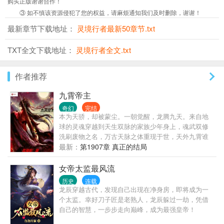
购买正版谢谢合作！
③ 如不慎该资源侵犯了您的权益，请麻烦通知我们及时删除，谢谢！
最新章节下载地址：
灵境行者最新50章节.txt
TXT全文下载地址：
灵境行者全文.txt
作者推荐
九霄帝主
奇幻
完结
本为天骄，却被蒙尘。一朝觉醒，龙腾九天。来自地
球的灵魂穿越到天生双脉的家族少年身上，魂武双修
洗刷废物之名，万古天脉之体重现于世，天外九霄谁
敢称帝？
最新：
第1907章 真正的结局
女帝太监最风流
历史
连载
龙辰穿越古代，发现自己出现在净身房，即将成为一
个太监。幸好刀子匠是老熟人，龙辰躲过一劫，凭借
自己的智慧，一步步走向巅峰，成为最强皇帝！