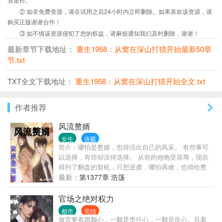
② 如非免费资源，请在试用之后24小时内立即删除。如果喜欢该资源，请
购买正版谢谢合作！
③ 如不慎该资源侵犯了您的权益，请麻烦通知我们及时删除，谢谢！
最新章节下载地址：
重生1958：从窝在深山打猎开始最新50章
节.txt
TXT全文下载地址：
重生1958：从窝在深山打猎开始全文.txt
作者推荐
风流赘婿
女生
连载
简介：哪怕是赘婿，也得活出自己的风采。 有些事可
以选择，有些却没得选择。 从前的他饱受屈辱，现在
得到了翻盘的契机，只想逆袭，哪怕再难，也得给赘
婿正名，来人间一趟，不能留有遗憾。 美人，江山，
最新：
第1377章 浩荡
我都要。
官场之绝对权力
都市
完结
做官要有两颗心，一颗是责任心，一颗是良心。且看