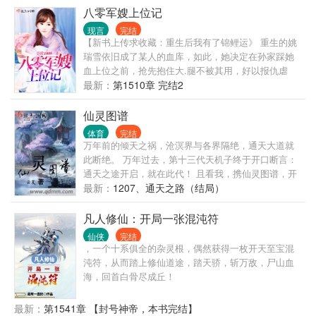
长… 炮灰走出剧本，活出自己的人生
八零军嫂上位记
事实证明，霍少帅的确拿他没办法，只能将他宠到骨
子里，他在想这样的话，这家伙就不会离开他了吧？
现言
完结
【新书上传求收藏：重生后我有了锦鲤运》 重生的姚
瑞雪依旧成了某人的血库，如此，她决定在孙家踩她
血上位之前，抢先抱住大.腿不被其用，好以报仇虐
渣，却不想大.腿太粗，不如攻其心直上位。 某团长，
最新：
第1510章 完结2
抱什么大腿，快到我怀里来！！！
仙灵图谱
体育
完结
万年前的倾天之祸，沧溟界与各界隔绝，通天大道就
此断绝。 万年过去，第十三代天机子终于开口断言：
通天之途开启，就在此代！ 且看我，携仙灵图谱，开
通天之途。
最新：
1207、通天之路（结局）
凡人修仙：开局一张混沌符
仙侠
完结
，一个十系俱全的杂灵根，偶然获得一枚开天至宝混
沌符，从而踏上修仙道途，踏天骄，斩万敌，尸山血
海，回首白骨尽成丘！
最新：
第1541章 【封号神帝，本书完结】