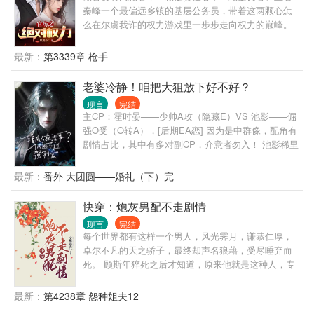
秦峰一个最偏远乡镇的基层公务员，带着这两颗心怎
么在尔虞我诈的权力游戏里一步步走向权力的巅峰。
最新：
第3339章 枪手
老婆冷静！咱把大狙放下好不好？
现言
完结
主CP：霍时晏——少帅A攻（隐藏E）VS 池影——倔
强O受（O转A），[后期EA恋] 因为是中群像，配角有
剧情占比，其中有多对副CP，介意者勿入！ 池影稀里
糊涂穿书了，成了一位柔弱的omega。 等他缓过神
后，发现这个不友好的鬼世界，好像只针对他。 跟他
最新：
番外 大团圆——婚礼（下）完
一起穿越的室友，不是alpha就是beta，凭什么他一个
大直男却是omega，他真的承受不来啊！ 不过好在，
快穿：炮灰男配不走剧情
迟来的金手指也是手指，他来个逆天改命，变成alpha
现言
完结
总行了吧！ 只是他没想到，这依然逃脱不了那个混蛋
每个世界都有这样一个男人，风光霁月，谦恭仁厚，
的魔爪。 某腹黑的军团少帅，勾唇无情嘲笑：“宝贝，
卓尔不凡的天之骄子，最终却声名狼藉，受尽唾弃而
有件事忘了告诉你，我是Enigma，你现在可是我的专
死。 顾斯年猝死之后才知道，原来他就是这种人，专
属omega了，我说过你逃不掉的！” “是吗？”池影拿大
门为了草根男主逆袭而存在的对照组，用来衬托男主
狙抵在他额头，咬牙道：“信不信，我爆了你的狗头！”
的光鲜亮丽。 可是凭什么…… 于是顾斯年走上了反抗
最新：
第4238章 怨种姐夫12
霍少帅：“夫人冷静点，我要是死了，你可成鳏夫了！”
之路，成为了男主的表哥，男主的师兄，男主的学
池影：“无所谓，再找一个。” ”霍少帅：“你敢！” 但是