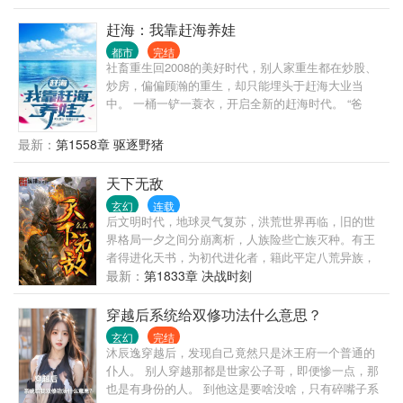
赶海：我靠赶海养娃
都市
完结
社畜重生回2008的美好时代，别人家重生都在炒股、
炒房，偏偏顾瀚的重生，却只能埋头于赶海大业当
中。 一桶一铲一蓑衣，开启全新的赶海时代。 “爸
爸，今天要去抓大螃蟹吗？要赚很多很多钱哦？”
最新：
第1558章 驱逐野猪
天下无敌
玄幻
连载
后文明时代，地球灵气复苏，洪荒世界再临，旧的世
界格局一夕之间分崩离析，人族险些亡族灭种。有王
者得进化天书，为初代进化者，籍此平定八荒异族，
令得人族在这地球上占据了一寸之地，一个全新的纪
最新：
第1833章 决战时刻
元揭开神秘的一角。“同阶无敌算个球啊？老子天下无
敌。”叶昊死命忽悠。
穿越后系统给双修功法什么意思？
玄幻
完结
沐辰逸穿越后，发现自己竟然只是沐王府一个普通的
仆人。 别人穿越那都是世家公子哥，即便惨一点，那
也是有身份的人。 到他这是要啥没啥，只有碎嘴子系