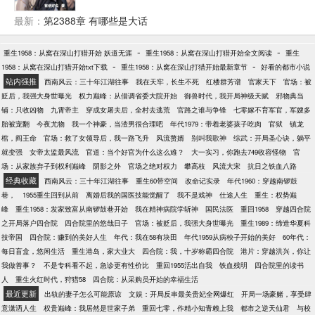
统。 系统还给了本双修功法！ 能怎么办？ 苟起来，
要苟的有价值，大腿要抱，最好拿下！ 就算是跪，也
最新：
第2388章 有哪些是大话
要一路跪到巅峰！ ……
-
-
重生1958：从窝在深山打猎开始 妖道无涯
重生1958：从窝在深山打猎开始全文阅读
重生
-
-
1958：从窝在深山打猎开始txt下载
重生1958：从窝在深山打猎开始最新章节
好看的都市小说
站内强推
西南风云：三十年江湖往事
我在天牢，长生不死
红楼群芳谱
官家天下
官场：被
贬后，我强大身世曝光
权力巅峰：从借调省委大院开始
御兽时代，我开局神级天赋
邪物典当
铺：只收凶物
九霄帝主
穿成女屠夫后，全村去逃荒
官路之谁与争锋
七零嫁不育军官，军嫂多
胎被宠翻
今夜尤物
我一个神豪，当渣男很合理吧
年代1979：带着老婆孩子吃肉
官狱
镇龙
棺，阎王命
官场：救了女领导后，我一路飞升
风流赘婿
别叫我歌神
综武：开局圣心诀，躺平
就变强
女帝太监最风流
官道：当个好官为什么这么难？
大一实习，你跑去749收容怪物
官
场：从家族弃子到权利巅峰
阴影之外
官场之绝对权力
攀高枝
风流大宋
抗日之铁血八路
经典收藏
西南风云：三十年江湖往事
重生60带空间
改命记实录
年代1960：穿越南锣鼓
巷，
1955重生回到从前
离婚后我的国医技能觉醒了
我不是戏神
仕途人生
重生：权势巅
峰
重生1958：发家致富从南锣鼓巷开始
我在精神病院学斩神
国民法医
重回1958
穿越四合院
之开局落户四合院
四合院里的悠哉日子
官场：被贬后，我强大身世曝光
重生1989：缔造华夏科
技帝国
四合院：赚到的美好人生
年代：我在58有块田
年代1959从病秧子开始的美好
60年代：
每日盲盒，悠闲生活
重生港岛，家大业大
四合院：我，十岁称霸四合院
港片：穿越洪兴，你让
我做善事？
不是专科看不起，急诊更有性价比
重回1955活出自我
铁血残明
四合院里的读书
人
重生火红时代，狩猎58
四合院：从采购员开始的幸福生活
最近更新
出轨的妻子怎么可能原谅
文娱：开局反串最美贵妃全网爆红
开局一场豪赌，享受肆
意潇洒人生
权贵巅峰：我居然是世家子弟
重回七零，作精小知青赖上我
都市之逆天仙君
与校