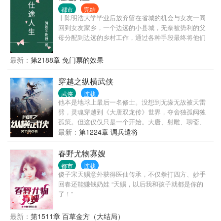
干年后，有人统计，崔猎神猎过的兽，保守估计绕地
都市
完结
球三圈！！
丨陈明浩大学毕业后放弃留在省城的机会与女友一同
回到女友家乡，一个边远的小县城，无奈被势利的父
母分配到边远的乡村工作，通过各种手段最终将他们
拆散了。但他们不知道的是陈明浩有着强大的背景，
在背景的支持和自己的努力之下，一路披荆斩棘，仕
最新：
第2188章 免门票的效果
途高歌，做到了封疆大吏，实现了他仕途之初许下
的“当官不为民做主，不如回家卖红薯”的初心誓言。
穿越之纵横武侠
武侠
连载
他本是地球上最后一名修士。没想到无缘无故被天雷
劈，灵魂穿越到《大唐双龙传》世界，夺舍独孤阀独
孤策。但这仅仅只是一个开始。大唐、射雕、聊斋、
蜀山、西游……一个个精彩世界，在他面前打开了大
最新：
第1224章 调兵遣将
门……邪气腾腾，旁若无人。放眼天下，只我一人！
春野尤物寡嫂
都市
连载
傻子宋天赐意外获得医仙传承，不仅拳打四方、妙手
回春还能赚钱奶娃 “天赐，以后我和孩子就都是你的
了！”
最新：
第1511章 百草金方（大结局）