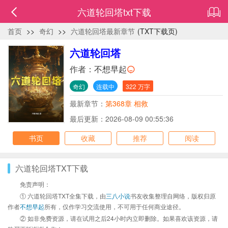
六道轮回塔txt下载
首页
>>
奇幻
>>
六道轮回塔最新章节
(TXT下载页)
六道轮回塔
作者：
不想早起
奇幻
连载中
322 万字
最新章节：
第368章 相救
最后更新：2026-08-09 00:55:36
书页
收藏
推荐
阅读
六道轮回塔TXT下载
免责声明：
① 六道轮回塔TXT全集下载，由
三八小说
书友收集整理自网络，版权归原
作者
不想早起
所有，仅作学习交流使用，不可用于任何商业途径。
② 如非免费资源，请在试用之后24小时内立即删除。如果喜欢该资源，请