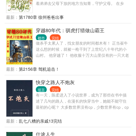
着弟弟去父母下放的地方当知青，守护父母。 在乡
下，安诺带着前世得来的物质空间和一身本领，活得
风生水起。
最新：
第1780章 徐州爸爸出事
穿越80年代：驯虎打猎做山霸王
都市
完结
做杀手太累人了，找女朋友的时间都木有！ 正当崔牛
这么想的时候，就被一枪干到了上世纪八十年代的小
山村。 他穿越了！ 他收服十万大山里仅有的一只大老
虎，帮他拿下无数猛兽！ 温柔善良的未婚妻，为他洗
衣做饭料理家务，让他舒舒服服。 伶俐可爱的小姨
最新：
第2156章 驾机追击！
子，为他到处跑腿刺探情报。 天不怕地不怕的小舅
子，做他的跟班上山打狼下河擒鳄！ 原身崔牛，是个
快穿之路人不炮灰
软蛋，在村里受尽欺负。 现在，只有崔牛欺负别人的
现言
完结
份。 老子不单单要做猎人，还要做山霸王！ 我的地盘
有一天，陈柔进入了小说世界，成为了那些在书中描
我做主，不是我的地盘，就把它变成我的地盘！ 十万
述了几句的路人，在漫长的快穿当中，她能不能守住
大山，慢慢成为崔牛的私家猎场！ 他打猎的名声，都
最初的心呢？ 大多数世界没有cp，少数世界有cp，cp
传海外去了。 俄：“我们这边黑熊泛滥啊，上百万只都
不固定! 作品人物三观不等于作者三观!!!
吃人了，求崔猎神来我国杀熊！” 澳：“野猪比我们国
最新：
乱七八糟的亲戚13完结
家的人数还多，上千斤的都有！求崔猎神来我国灭
猪！” 北美：“魔鬼让狼群疯狂了，到处都是凶狼，被
仕途人生
咬死的人来不及埋！求崔猎神来我国宰狼！” …… 若