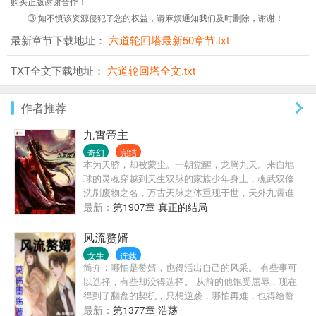
购买正版谢谢合作！
③ 如不慎该资源侵犯了您的权益，请麻烦通知我们及时删除，谢谢！
最新章节下载地址：
六道轮回塔最新50章节.txt
TXT全文下载地址：
六道轮回塔全文.txt
作者推荐
九霄帝主
奇幻
完结
本为天骄，却被蒙尘。一朝觉醒，龙腾九天。来自地
球的灵魂穿越到天生双脉的家族少年身上，魂武双修
洗刷废物之名，万古天脉之体重现于世，天外九霄谁
敢称帝？
最新：
第1907章 真正的结局
风流赘婿
女生
连载
简介：哪怕是赘婿，也得活出自己的风采。 有些事可
以选择，有些却没得选择。 从前的他饱受屈辱，现在
得到了翻盘的契机，只想逆袭，哪怕再难，也得给赘
婿正名，来人间一趟，不能留有遗憾。 美人，江山，
最新：
第1377章 浩荡