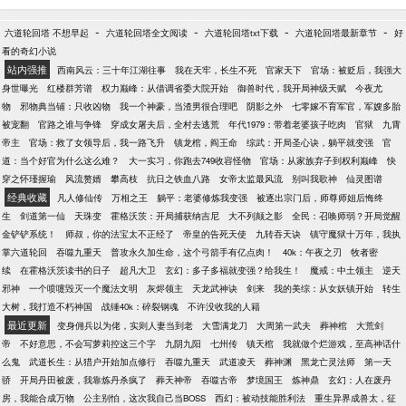
-
-
-
-
六道轮回塔 不想早起
六道轮回塔全文阅读
六道轮回塔txt下载
六道轮回塔最新章节
好
看的奇幻小说
站内强推
西南风云：三十年江湖往事
我在天牢，长生不死
官家天下
官场：被贬后，我强大
身世曝光
红楼群芳谱
权力巅峰：从借调省委大院开始
御兽时代，我开局神级天赋
今夜尤
物
邪物典当铺：只收凶物
我一个神豪，当渣男很合理吧
阴影之外
七零嫁不育军官，军嫂多胎
被宠翻
官路之谁与争锋
穿成女屠夫后，全村去逃荒
年代1979：带着老婆孩子吃肉
官狱
九霄
帝主
官场：救了女领导后，我一路飞升
镇龙棺，阎王命
综武：开局圣心诀，躺平就变强
官
道：当个好官为什么这么难？
大一实习，你跑去749收容怪物
官场：从家族弃子到权利巅峰
快
穿之怀瑾握瑜
风流赘婿
攀高枝
抗日之铁血八路
女帝太监最风流
别叫我歌神
仙灵图谱
经典收藏
凡人修仙传
万相之王
躺平：老婆修炼我变强
被逐出宗门后，师尊师姐后悔终
生
剑道第一仙
天珠变
霍格沃茨：开局捕获纳吉尼
大不列颠之影
全民：召唤师弱？开局觉醒
金铲铲系统！
师叔，你的法宝太不正经了
帝皇的告死天使
九转吞天诀
镇守魔狱十万年，我执
掌六道轮回
吞噬九重天
普攻永久加生命，这个弓箭手有亿点肉！
40k：午夜之刃
牧者密
续
在霍格沃茨读书的日子
超凡大卫
玄幻：多子多福就变强？给我生！
魔戒：中土领主
逆天
邪神
一个喷嚏毁灭一个魔法文明
灰烬领主
天龙武神诀
剑来
我的美综：从女妖镇开始
转生
大树，我打造不朽神国
战锤40k：碎裂钢魂
不许没收我的人籍
最近更新
变身佣兵以为佬，实则人妻当到老
大雪满龙刀
大周第一武夫
葬神棺
大荒剑
帝
不好意思，不会写萝莉控这三个字
九阴九阳
七州传
镇天棺
我就做个烂游戏，至高神话什
么鬼
武道长生：从猎户开始加点修行
吞噬九重天
武道凌天
葬神渊
黑龙亡灵法师
第一天
骄
开局丹田被废，我靠炼丹杀疯了
葬天神帝
吞噬古帝
梦境国王
炼神鼎
玄幻：人在废丹
房，我能合成万物
公主别怕，这次我自己当BOSS
西幻：被动技能胜利法
重生异界成兽太，征