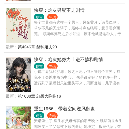
我都要。
快穿：炮灰男配不走剧情
现言
完结
每个世界都有这样一个男人，风光霁月，谦恭仁厚，
卓尔不凡的天之骄子，最终却声名狼藉，受尽唾弃而
死。 顾斯年猝死之后才知道，原来他就是这种人，专
门为了草根男主逆袭而存在的对照组，用来衬托男主
的光鲜亮丽。 可是凭什么…… 于是顾斯年走上了反抗
最新：
第4246章 怨种姐夫20
之路，成为了男主的表哥，男主的师兄，男主的学
长… 炮灰走出剧本，活出自己的人生
快穿：炮灰她努力上进不掺和剧情
现言
完结
小说世界犹如沙海，数之不尽，但不管哪个世界，都
免不了会以主角为中心。 像是设定好了的程序一样，
运行到了最后就只能重头再来，周而复始，几乎没有
打破命运成为真正脱离主角独立存在的有着无限成长
可能的世界。 维发局，全名维持世界稳定发展任务
最新：
第1638章 幻想大降临16
局，就是因此而诞生，其中的任务者们穿梭于不同的
世界，为其打破命运的束缚。 叶苏宜，就是一个从小
重生1966，带着空间逆风翻盘
说世界而来，在未曾得知走在世界剧情之时，就自主
现言
完结
觉醒打破了命运的任务者。
安诺重生了 重生在父母出事的那天晚上 既然前世今生
都改变不了父母被下放的命运 她决定，报完仇后，带