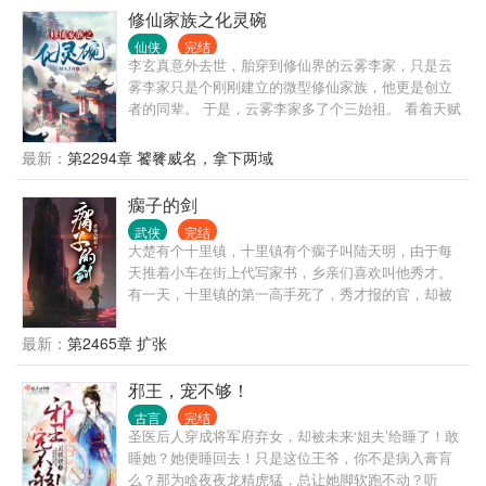
修仙家族之化灵碗
仙侠
完结
李玄真意外去世，胎穿到修仙界的云雾李家，只是云
雾李家只是个刚刚建立的微型修仙家族，他更是创立
者的同辈。 于是，云雾李家多了个三始祖。 看着天赋
强大的家主哥，又看了看喜欢瞎忙活，浪费资质的二
姐，最后再感受着资质普通的自己，李玄真心累啊。
最新：
第2294章 饕餮威名，拿下两域
幸好穿越者配备着金手指的，他发现跟着自己穿越而
来的祖传的玉碗竟然是个宝贝，可以炼化灵物中的灵
瘸子的剑
气为灵液。 服用灵液修炼速度超快，还没有丹毒，比
武侠
完结
丹药强多了。 凭借着化灵碗，李玄真到处搜刮灵物，
大楚有个十里镇，十里镇有个瘸子叫陆天明，由于每
赚取灵石，最终走出了一条磕灵物修仙道路。
天推着小车在街上代写家书，乡亲们喜欢叫他秀才。
有一天，十里镇的第一高手死了，秀才报的官，却被
卷入一场暗流涌动的权力争夺之中。 那之后，十里镇
出了一个剑神。 没有人知道他是谁，只知道他来无影
最新：
第2465章 扩张
去无踪，杀人无形。 有一天代人写信时，有人问秀
才，为什么执笔时手一点都不抖。 秀才回他。 “你看
邪王，宠不够！
我执笔，像不像执剑？” 自此，十里镇剑神，成了天下
古言
完结
的剑神。
圣医后人穿成将军府弃女，却被未来‘姐夫’给睡了！敢
睡她？她便睡回去！只是这位王爷，你不是病入膏肓
么？那为啥夜夜龙精虎猛，总让她脚软跑不动？听