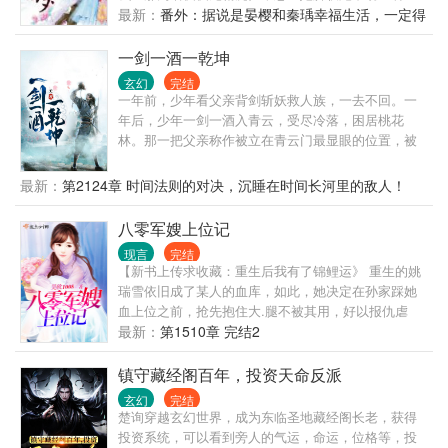
过，某男微微一笑，娘子别跑了，快给为夫生个球！
最新：
番外：据说是晏樱和秦瑀幸福生活，一定得
圣医之后也不是吃素的！从此，王妃忙下毒，王爷忙
瞅瞅
解毒，相爱相杀，好不热闹。——————故事以王
一剑一酒一乾坤
妃调教傲娇王爷为主线，贯穿宅斗宫斗权谋，新人初
玄幻
完结
到，勾搭各路妹子，喜欢的先收藏，捂脸~~
一年前，少年看父亲背剑斩妖救人族，一去不回。一
年后，少年一剑一酒入青云，受尽冷落，困居桃花
林。那一把父亲称作被立在青云门最显眼的位置，被
世人称作。十八岁时，少年斩尽满山桃花，于世人面
前拔出那一把守护之剑，那一刻，嘲笑他的人皆丧于
最新：
第2124章 时间法则的对决，沉睡在时间长河里的敌人！
剑下，剑出鞘，妖族颤栗，魔族胆寒，仙人震惊！
八零军嫂上位记
现言
完结
【新书上传求收藏：重生后我有了锦鲤运》 重生的姚
瑞雪依旧成了某人的血库，如此，她决定在孙家踩她
血上位之前，抢先抱住大.腿不被其用，好以报仇虐
渣，却不想大.腿太粗，不如攻其心直上位。 某团长，
最新：
第1510章 完结2
抱什么大腿，快到我怀里来！！！
镇守藏经阁百年，投资天命反派
玄幻
完结
楚询穿越玄幻世界，成为东临圣地藏经阁长老，获得
投资系统，可以看到旁人的气运，命运，位格等，投