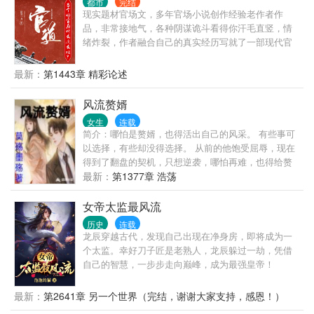
都市
完结
现实题材官场文，多年官场小说创作经验老作者作
品，非常接地气，各种阴谋诡斗看得你汗毛直竖，情
绪炸裂，作者融合自己的真实经历写就了一部现代官
场现形记，其中既有丰富的人生阅历，也有让人醍醐
灌顶的政治智慧，绝对值得一读。 人生就是一场修
最新：
第1443章 精彩论述
行，你得找到自己的道，升迁有道，自能平步青云，
段一凡历经官场沉浮，终于找到自己的升迁之道，走
风流赘婿
上人生巅峰。一刀出品，必属精品。
女生
连载
简介：哪怕是赘婿，也得活出自己的风采。 有些事可
以选择，有些却没得选择。 从前的他饱受屈辱，现在
得到了翻盘的契机，只想逆袭，哪怕再难，也得给赘
婿正名，来人间一趟，不能留有遗憾。 美人，江山，
最新：
第1377章 浩荡
我都要。
女帝太监最风流
历史
连载
龙辰穿越古代，发现自己出现在净身房，即将成为一
个太监。幸好刀子匠是老熟人，龙辰躲过一劫，凭借
自己的智慧，一步步走向巅峰，成为最强皇帝！
最新：
第2641章 另一个世界（完结，谢谢大家支持，感恩！）