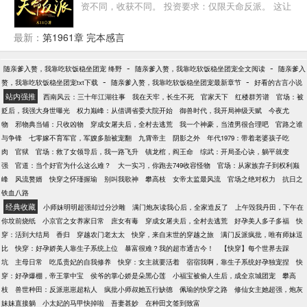
资不同，收获不同。 投资要求：仅限天命反派。 这让
楚询郁闷，凭什么我的只能投资反派？ 大徒弟：师
父，我给你抢来一位女帝。 二徒弟：师父要练神兵？
最新：
第1961章 完本感言
刚好我家有祖传仙金，师父等等我…… 小徒弟：我家
有一株绝世大药，活了七千年，我去采来给师父当药
-
-
随亲爹入赘，我靠吃软饭稳坐团宠 绛野
随亲爹入赘，我靠吃软饭稳坐团宠全文阅读
随亲爹入
引！ 楚询：真香！
-
-
赘，我靠吃软饭稳坐团宠txt下载
随亲爹入赘，我靠吃软饭稳坐团宠最新章节
好看的古言小说
站内强推
西南风云：三十年江湖往事
我在天牢，长生不死
官家天下
红楼群芳谱
官场：被
贬后，我强大身世曝光
权力巅峰：从借调省委大院开始
御兽时代，我开局神级天赋
今夜尤
物
邪物典当铺：只收凶物
穿成女屠夫后，全村去逃荒
我一个神豪，当渣男很合理吧
官路之谁
与争锋
七零嫁不育军官，军嫂多胎被宠翻
九霄帝主
阴影之外
年代1979：带着老婆孩子吃
肉
官狱
官场：救了女领导后，我一路飞升
镇龙棺，阎王命
综武：开局圣心诀，躺平就变
强
官道：当个好官为什么这么难？
大一实习，你跑去749收容怪物
官场：从家族弃子到权利巅
峰
风流赘婿
快穿之怀瑾握瑜
别叫我歌神
攀高枝
女帝太监最风流
官场之绝对权力
抗日之
铁血八路
经典收藏
小师妹明明超强却过分沙雕
满门炮灰读我心后，全家造反了
上午毁我丹田，下午在
你坟前烧纸
小京官之女养家日常
庶女有毒
穿成女屠夫后，全村去逃荒
好孕美人多子多福
快
穿：活到大结局
香归
穿越农门老太太
快穿，来自末世的穿越之旅
满门反派疯批，唯有师妹逗
比
快穿：好孕娇美人靠生子系统上位
暴富很难？我的超市通古今！
【快穿】每个世界去踩
坑
主母日常
吃瓜贵妃的自我修养
快穿：女主就要活着
宿宿我啊，靠生子系统好孕独宠捏
快
穿：好孕爆棚，帝王掌中宝
侯爷的掌心娇是朵黑心莲
小福宝被偷人生后，成全京城团宠
攀高
枝
兽世种田：反派崽崽超粘人
疯批小师叔她五行缺德
佩瑜的快穿之路
修仙女主她超强，炮灰
妹妹直接躺
小太妃的马甲快掉啦
吾妻甚妙
在种田文签到致富