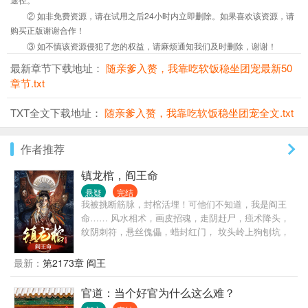
② 如非免费资源，请在试用之后24小时内立即删除。如果喜欢该资源，请
购买正版谢谢合作！
③ 如不慎该资源侵犯了您的权益，请麻烦通知我们及时删除，谢谢！
最新章节下载地址：
随亲爹入赘，我靠吃软饭稳坐团宠最新50
章节.txt
TXT全文下载地址：
随亲爹入赘，我靠吃软饭稳坐团宠全文.txt
作者推荐
镇龙棺，阎王命
悬疑
完结
我被挑断筋脉，封棺活埋！可他们不知道，我是阎王
命…… 风水相术，画皮招魂，走阴赶尸，痋术降头，
纹阴刺符，悬丝傀儡，蜡封红门， 坟头岭上狗刨坑，
河神庙里鬼吃席，五雷正法可破秽，胡黄白柳请道
兵， 纸扎客不点活人，二皮匠炼缝皮针，苗疆养蛊，
最新：
第2173章 阎王
南洋养小鬼…
官道：当个好官为什么这么难？