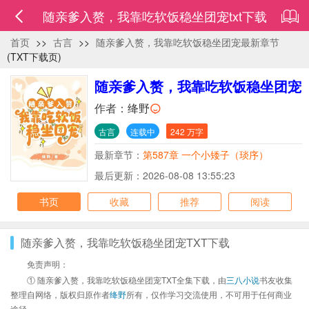
随亲爹入赘，我靠吃软饭稳坐团宠txt下载
首页
>>
古言
>>
随亲爹入赘，我靠吃软饭稳坐团宠最新章节
(TXT下载页)
随亲爹入赘，我靠吃软饭稳坐团宠
作者：
绛野
古言
连载中
242 万字
最新章节：
第587章 一个小矮子（琰序）
最后更新：2026-08-08 13:55:23
书页
收藏
推荐
阅读
随亲爹入赘，我靠吃软饭稳坐团宠TXT下载
免责声明：
① 随亲爹入赘，我靠吃软饭稳坐团宠TXT全集下载，由
三八小说
书友收集
整理自网络，版权归原作者
绛野
所有，仅作学习交流使用，不可用于任何商业
途径。