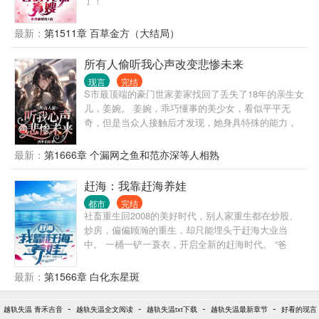
了！”
号：“大师，我家房子好像有点问题。” 姜一：“你家房
子造在万人坟堆上，要是没问题才可怕。” 因此一桩尘
最新：
第1511章 百草金方（大结局）
封多年的故事被揭露。 随着一件件离奇又匪夷所思的
事件出现，竟一不小心引起了特殊小组人员的注意！
所有人偷听我心声改变悲惨未来
特殊小组：姜大师，您算的太准，国家想请你出山！
系统：叮！新一轮功德值即将开启，请宿主再接再
现言
完结
厉，飞升天道指日可待！ 姜一：！！！
S市最顶端的豪门世家姜家找回了丢失了18年的亲生女
儿，姜婉。 姜婉，乖巧懂事的美少女，看似平平无
奇，但是当众人接触后才发现，她身具特殊的能力，
他们竟然都能听到她的心声。 而所有人也随着姜婉无
意识爆出来的心声改变了悲惨的未来。 姜婉不仅仅成
最新：
第1666章 个漏网之鱼和范亦深等人相熟
为了姜家的团宠，被父母和六个哥哥当成心中宝，也
成为了S市最顶层圈子一众大佬的团宠，更成为了人人
赶海：我靠赶海养娃
惧怕闻风丧胆的迟家家主，迟宴的心头肉，手中宝。
都市
完结
迟宴，迟氏集团现今的掌舵人，年轻有为，俊美多
社畜重生回2008的美好时代，别人家重生都在炒股、
金，人人都道最是冷漠，有手段，在商场和那些老奸
炒房，偏偏顾瀚的重生，却只能埋头于赶海大业当
巨猾的老姜们争斗从来不会落于下风，是让老将们又
中。 一桶一铲一蓑衣，开启全新的赶海时代。 “爸
爱又恨的后生。 但是到了懵懂的姜婉身边，却变成了
爸，今天要去抓大螃蟹吗？要赚很多很多钱哦？”
温柔的邻家大哥哥，从一开始对她的妹妹般的关爱衍
最新：
第1566章 白化东星斑
生到男女之情的深爱，最后则变成了深入骨髓的挚
爱。 温水煮青蛙般将懵懂单蠢的姜婉一步步的套近他
-
的领地，再也不容许她的身边出现其他人，可谓是心
-
-
-
越轨失温 青禾吉音
越轨失温全文阅读
越轨失温txt下载
越轨失温最新章节
好看的现言