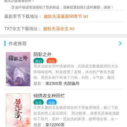
购买正版谢谢合作！
③ 如不慎该资源侵犯了您的权益，请麻烦通知我们及时删除，谢谢！
最新章节下载地址：
越轨失温最新50章节.txt
TXT全文下载地址：
越轨失温全文.txt
作者推荐
阴影之外
奇幻
完结
黑木法杖在空中快速挥动，闪烁着无数魔纹的巨大法
阵嗡嗡低鸣。鲜血侵透了皮靴，冰冷的尸体化为齑
粉。黑色长袍下布满了刀伤，剑伤，斗气伤，魔法
伤… 自己的契约兽如绞肉机般不知疲倦，化为利刃的
最新：
第2300章 光阴骗局
双手好似死神镰刀。秘法工会的强者们歇斯底里，神
佑骑士催动出最后一丝斗气。销声匿迹了千百年的空
锦绣农女种田忙
间系法阵再次降临奥古大陆，足以撼动任何权势的力
古言
连载
量种子苏醒发芽，一个身穿黑色长袍的男孩站在月色
又胖又傻的丑女杨若晴在村子里备受嘲弄，被订了娃
中，那双冷漠的瞳孔好似深海凶兽。 “你们为何要与全
娃亲的男人逼迫跳河。 再次醒来，身体里灵魂被顶级
世界为敌？”联军指挥官问道。 “因为我们不甘心做命
特工取代，面对一贫如洗的家境，她带领全家，从一
运的走狗！”二人异口同声，相视一笑。 几百年后，阴
点一滴辛勤种田，渐渐的发家致富起来。 在努力种田
最新：
第12200章