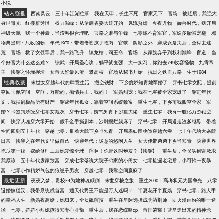
机深沉。 … 当未来众多在现今各方领域称霸的天才们
小说
被问起这辈子最感谢的人时，他们都有志一同的感谢
站内强推
西南风云：三十年江湖往事
我在天牢，长生不死
官家天下
官场：被贬后，我强大
同一人。 成为商场女强人的乐颖靓说，“感谢姜
身世曝光
红楼群芳谱
权力巅峰：从借调省委大院开始
风流赘婿
今夜尤物
御兽时代，我开局
婉。”是她的到来才让自己免去了被堂妹害死的悲惨结
神级天赋
我一个神豪，当渣男很合理吧
官路之谁与争锋
七零嫁不育军官，军嫂多胎被宠翻
邪
局。 成为了名闻天下的钢琴女王的米雪说，“感谢姜
物典当铺：只收凶物
年代1979：带着老婆孩子吃肉
官狱
阴影之外
穿成女屠夫后，全村去逃
婉。”
荒
官场：救了女领导后，我一路飞升
镇龙棺，阎王命
官场：从家族弃子到权利巅峰
官道：当
个好官为什么这么难？
综武：开局圣心诀，躺平就变强
大一实习，你跑去749收容怪物
九霄帝
主
快穿之怀瑾握瑜
女帝太监最风流
攀高枝
官场从秘书开始
抗日之铁血八路
生于1984
经典收藏
末世女穿越年代的肆意生活
搬空钱财：下乡的娇知青她军婚了
穿书七零女配，提前
夺回玉佩空间
空间，万能的，痴情兵王，我的！
军婚甜宠：我在七零被全家宠爆了
穿进年代
文，我搜刮极品所有财产
穿成年代孤女，靠着空间系统致富
重生七零，下乡前我搬空全家
军
婚？带签到系统穿七零女炮灰
穿书七零，娇气知青下乡盘大佬
重生七零：我有一艘亿万游轮空
间
快穿从魂穿六零开始
假千金手撕剧本，沙雕摆烂躺麻了
穿书七零：开局送走渣爹继母
带着
空间回到五十年代
穿越七零：带着大院下乡当知青
开局寡妇囤物资穿越六零
七十年代的大杂院
日常
快穿之在年代文里做自己
快穿年代：暖意的悠闲人生
女大佬带弟弟下乡当知青
快穿世界
吃瓜第一线
嫁给修理工后她震惊全球
瞎啊！你管这叫炮灰？【快穿】
重生后，全员哭到昏厥求
我原谅
五十年代发家致富
穿成七零落魄大院子弟家的小闺女
七零捡漏老宅后，小可怜一夜暴
富
七零小作精娇气包的狼崽子男友
穿越七零：我靠空间赢麻了
最近更新
夜夜入梦，贵校F4为她神魂颠倒
末世穿梭之旅
重生2000：高考状元为国争光
八零
退婚嫁糙汉，我带系统成首富
通天代野王不能是万人迷吗？
半夏花开半夏殇
穿书七零，路人甲
的幸福人生
新婚夜离婚，她归来，全员飙演技
重生在星际选择成为药剂师
团灭漫画he的唯一途
径
七零，娇娇小甜媳撩得知青心肝颤
重生后，我在恋综嗑cp
帝国荣耀！蓝星走出来的精神念