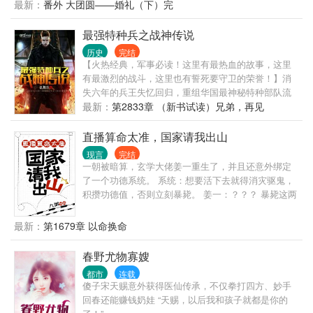
后，发现这个不友好的鬼世界，好像只针对他。 跟他
最新：
番外 大团圆——婚礼（下）完
一起穿越的室友，不是alpha就是beta，凭什么他一个
大直男却是omega，他真的承受不来啊！ 不过好在，
最强特种兵之战神传说
迟来的金手指也是手指，他来个逆天改命，变成alpha
历史
完结
总行了吧！ 只是他没想到，这依然逃脱不了那个混蛋
【火热经典，军事必读！这里有最热血的故事，这里
的魔爪。 某腹黑的军团少帅，勾唇无情嘲笑：“宝贝，
有最激烈的战斗，这里也有誓死要守卫的荣誉！】消
有件事忘了告诉你，我是Enigma，你现在可是我的专
失六年的兵王失忆回归，重组华国最神秘特种部队流
属omega了，我说过你逃不掉的！” “是吗？”池影拿大
沙！而流沙中，最强者名为幽灵。战争之门已经打
最新：
第2833章 （新书试读）兄弟，再见
狙抵在他额头，咬牙道：“信不信，我爆了你的狗头！”
开，血色阴影笼罩华国。家仇国恨，自由和荣誉，前
霍少帅：“夫人冷静点，我要是死了，你可成鳏夫了！”
路虽然艰险，但我却从无畏惧。这是一本热血的故
直播算命太准，国家请我出山
池影：“无所谓，再找一个。” ”霍少帅：“你敢！” 但是
事，这是一个男人的传奇！
事实证明，霍少帅的确拿他没办法，只能将他宠到骨
现言
完结
一朝被暗算，玄学大佬姜一重生了，并且还意外绑定
子里，他在想这样的话，这家伙就不会离开他了吧？
了一个功德系统。 系统：想要活下去就得消灾驱鬼，
积攒功德值，否则立刻暴毙。 姜一：？？？ 暴毙这两
个字，会不会太狠了点？ 为了能够续命，姜一决定成
为一名玄学主播，直播算命攒功德。 水友1号：“大
最新：
第1679章 以命换命
师，我弟弟失踪十几年了，不知道是死是活？” 姜
一：“明天开车一路往西北方向，然后路过的第十二个
春野尤物寡嫂
村庄，他就在那里。” 于是藏匿多年的头号人贩子成功
都市
连载
被抓。 水友2号：“大师，有个女鬼要伤害我儿子，求
傻子宋天赐意外获得医仙传承，不仅拳打四方、妙手
你救救他！” 姜一：“你儿子杀妻骗保，还想我救？
回春还能赚钱奶娃 “天赐，以后我和孩子就都是你的
死！！！” 然后案件重新调查，真相大白。 水友3