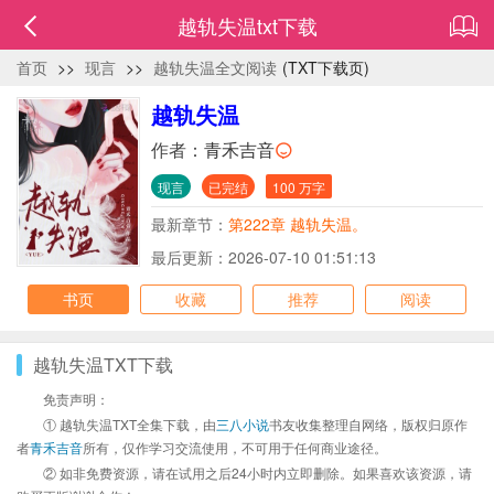
越轨失温txt下载
首页
>>
现言
>>
越轨失温全文阅读
(TXT下载页)
越轨失温
作者：
青禾吉音
现言
已完结
100 万字
最新章节：
第222章 越轨失温。
最后更新：2026-07-10 01:51:13
书页
收藏
推荐
阅读
越轨失温TXT下载
免责声明：
① 越轨失温TXT全集下载，由
三八小说
书友收集整理自网络，版权归原作
者
青禾吉音
所有，仅作学习交流使用，不可用于任何商业途径。
② 如非免费资源，请在试用之后24小时内立即删除。如果喜欢该资源，请