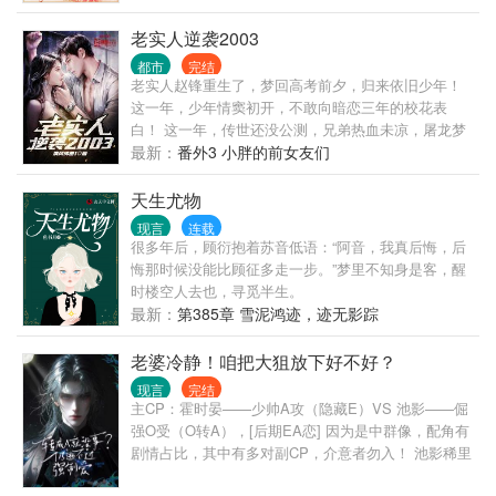
影之地内的“万国”悄然崛起，其实力丝毫不逊色于那些
的同时，她治好暗伤，身材变好，成了大美人，山里
耳熟能详的强大种族。由大魔导师亲手布置的法阵抵
的猎户汉子在她从丑到美都不离不弃，宠溺无度，比
老实人逆袭2003
御了魔导炮，挡下了无数斗气、魔法、黑火药、甚至
手无缚鸡之力的书生好多了，岂料猎户汉子不单纯，
都市
完结
阴谋。 这是一个注定要凌驾于众神之上的强者，以及
他的身份竟然不一般。 （新书《重生之农门药香》已
老实人赵锋重生了，梦回高考前夕，归来依旧少年！
与他那神秘契约兽之间的故事。
发布，求支持！）
这一年，少年情窦初开，不敢向暗恋三年的校花表
白！ 这一年，传世还没公测，兄弟热血未凉，屠龙梦
还没实现！ 这一年，遍地黄金遍地机遇，站在风口浪
最新：
番外3 小胖的前女友们
尖上，猪都能上天！ 喝最烈的酒，泡最美的妞，溜最
凶的狗，杀最狠的人，装最
天生尤物
现言
连载
很多年后，顾衍抱着苏音低语：“阿音，我真后悔，后
悔那时候没能比顾征多走一步。”梦里不知身是客，醒
时楼空人去也，寻觅半生。
最新：
第385章 雪泥鸿迹，迹无影踪
老婆冷静！咱把大狙放下好不好？
现言
完结
主CP：霍时晏——少帅A攻（隐藏E）VS 池影——倔
强O受（O转A），[后期EA恋] 因为是中群像，配角有
剧情占比，其中有多对副CP，介意者勿入！ 池影稀里
糊涂穿书了，成了一位柔弱的omega。 等他缓过神