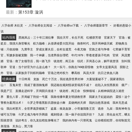
是非常诡异的。 亲爱的旅客朋友们，接下来的景点
有：可可托海深山中的悬尸巨树、矿脉地下的诡异生
最新：
第153章 漩涡
物、哈巴河的无名鬼庙…… 某些人表面上是专业旅行
社，暗地里却干着业余雇佣兵的活儿。 吃瓜群众：“有
-
-
-
-
八字命师 木灶灵
八字命师全文阅读
八字命师txt下载
八字命师最新章节
好看的悬疑小
人听说过那家只有三个人的旅行社没？据说去哪儿哪
说
儿死人，人送外号‘阿勒泰恐怖专线’！”
站内强推
西南风云：三十年江湖往事
我在天牢，长生不死
红楼群芳谱
官家天下
官场：被
贬后，我强大身世曝光
权力巅峰：从借调省委大院开始
御兽时代，我开局神级天赋
邪物典当
铺：只收凶物
九霄帝主
穿成女屠夫后，全村去逃荒
今夜尤物
官路之谁与争锋
七零嫁不育军
官，军嫂多胎被宠翻
我一个神豪，当渣男很合理吧
年代1979：带着老婆孩子吃肉
官狱
风流赘
婿
官场：救了女领导后，我一路飞升
镇龙棺，阎王命
综武：开局圣心诀，躺平就变强
别叫我
歌神
官道：当个好官为什么这么难？
大一实习，你跑去749收容怪物
女帝太监最风流
阴影之
外
官场：从家族弃子到权利巅峰
官场之绝对权力
攀高枝
风流大宋
抗日之铁血八路
经典收藏
十日终焉
龙族
死亡十万次，我在诡异世界封神
大案疑案破不了，国家请我出
山！
百鬼末世：我成了最强御鬼师
我还能在规则怪谈里塌房不成？
在陷入永恒黑夜前
僵尸：
我是尸王
直播走进科学，开局阴兵借道？
镇龙棺，阎王命
惊悚领域：从精神病院进入诡世
界
重生八零，开局破了刑侦一号案
我靠传播华夏文明拯救世界
我家太子妃超凶的
震惊！这个
警察办案用法术！
斗罗之带着黑影兵团收徒小舞
卖烧烤的天师
我的治愈系游戏
我本无意成
仙
我出村那天，全世界诡异都疯了
盗墓：烛龙血脉，小哥邀我鲁王宫
诡舍
九叔：我有神奇当
铺可当万物
斗罗之魂力每年升两级
规则怪谈：我一疯子你说我开挂？
九叔：简化金光咒，晒太
阳就变强
说好考古，你九龙拉棺纹身曝光了
我的体内有一只替死鬼
让你模拟犯罪，你却制造完
美现场
关东山，黑刀客