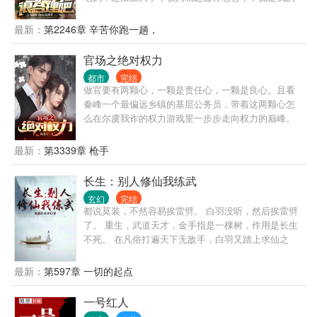
儿子。 得到系统后江诚才知道原来人生可以过的如此
的随心所欲。 顶级豪车全款买！未来流量女星他随手
最新：
第2246章 辛苦你跑一趟，
就签约！ 他是人见人爱的校园男神！ 他是富可敌国的
商业大亨！ 他是威震四方的冷面大佬！
官场之绝对权力
都市
完结
做官要有两颗心，一颗是责任心，一颗是良心。且看
秦峰一个最偏远乡镇的基层公务员，带着这两颗心怎
么在尔虞我诈的权力游戏里一步步走向权力的巅峰。
最新：
第3339章 枪手
长生：别人修仙我练武
玄幻
完结
都说莫装，不然容易挨雷劈。 白羽没听，然后挨雷劈
了。 重生，武道天才，金手指是一棵树，作用是长生
不死。 在凡俗打遍天下无敌手，白羽又踏上求仙之
路，可刚要拜入宗门却迎来当头一棒。 没有灵根，没
有老祖，他修不了仙。 绷不住了，他最终决定离开。
最新：
第597章 一切的起点
虽有长生，但无护道手段，为避免某天被修士余波震
死，白羽只能走武道，但武道之路在这个世界最强只
一号红人
有先天境。 他相信时间终会磨平一切，于是决定自创