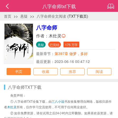
八字命师txt下载
首页
>>
悬疑
>>
八字命师全文阅读
(TXT下载页)
八字命师
作者：
木灶灵
悬疑
已完结
175 万字
最新章节：
第397章 做梦，多好
最后更新：2023-06-16 00:47:12
书页
收藏
推荐
阅读
八字命师TXT下载
免责声明：
① 八字命师TXT全集下载，由
三八小说
书友收集整理自网络，版权归原作
者
木灶灵
所有，仅作学习交流使用，不可用于任何商业途径。
② 如非免费资源，请在试用之后24小时内立即删除。如果喜欢该资源，请