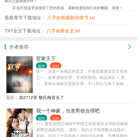
购买正版谢谢合作！
③ 如不慎该资源侵犯了您的权益，请麻烦通知我们及时删除，谢谢！
最新章节下载地址：
八字命师最新50章节.txt
TXT全文下载地址：
八字命师全文.txt
作者推荐
官家天下
都市
完结
第一，这是一本纯正的官文，作者是最资深官文作者
之一，故事逻辑合理，可读性很强。精品保证！ 第
二，直接从地级市层面开局，不计划让主角下乡镇。
那种乡镇级写几百章的情况，本书不会出现。 第三，
有官场博弈，有经济建设，有快意恩仇，自然也有个
最新：
第2712章 黎氏梅冒头了
人生活。 第四，不是和尚文，不是绿帽文，坚决不送
女。 第五，重生者最大的优势，就是能够预知未来，
我一个神豪，当渣男很合理吧
每一次选择都是正确的。不但自己选择正确，还能帮
都市
完结
助领导选择正确。 一路正确，官无止境！
+++ 重生后的江城由于拒绝王姐富婆快乐球的召唤获
得梦想成真系统。 老爸：我的儿子投资眼光就是好。
老妈：还没上大学年收入就超过你老爸，不愧是我的