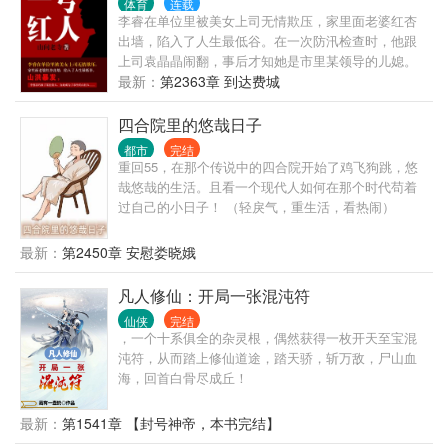
体育
连载
武道。 白羽：“我白长生，单开一条大道！” 完整仙
李睿在单位里被美女上司无情欺压，家里面老婆红杏
道：练气，筑基，金丹，元婴，化神…… 武道进度：
出墙，陷入了人生最低谷。在一次防汛检查时，他跟
先天境，炼神境，天人境……
上司袁晶晶闹翻，事后才知她是市里某领导的儿媳。
山洪暴发，李睿凑巧救了某位贵人，自此成为了市里
最新：
第2363章 到达费城
的大红人……
四合院里的悠哉日子
都市
完结
重回55，在那个传说中的四合院开始了鸡飞狗跳，悠
哉悠哉的生活。且看一个现代人如何在那个时代苟着
过自己的小日子！ （轻戾气，重生活，看热闹）
最新：
第2450章 安慰娄晓娥
凡人修仙：开局一张混沌符
仙侠
完结
，一个十系俱全的杂灵根，偶然获得一枚开天至宝混
沌符，从而踏上修仙道途，踏天骄，斩万敌，尸山血
海，回首白骨尽成丘！
最新：
第1541章 【封号神帝，本书完结】