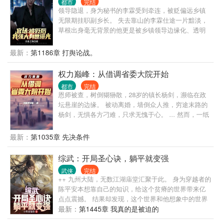
都市
完结
助领导选择正确。 一路正确，官无止境！
领导隐退，身为秘书的李霖受到牵连，被贬偏远乡镇
无限期挂职副乡长。 失去靠山的李霖仕途一片黯淡，
草根出身毫无背景的他更是被乡镇领导边缘化、透明
化，遭受各种打压、排挤。 就在李霖认为人生无望之
时，他的贵人从天而降，自此平步青云，无人能挡。
最新：
第1186章 打舆论战。
原来，他最大的靠山，竟然就是他自己！
权力巅峰：从借调省委大院开始
都市
完结
恩师被查，树倒猢狲散，28岁的镇长杨剑，濒临在政
坛悬崖的边缘。 被动离婚，墙倒众人推，穷途末路的
杨剑，无惧各方刁难，只求无愧于心。 ... 然而，一纸
突如其来的调令，却将杨剑推向了权力的中心，也卷
入到了政治斗争的暴风眼。 ... 朝堂之上，如履薄冰，
最新：
第1035章 先决条件
一步之错，万丈深渊。 寒门子弟，杨剑：“真能走到对
岸吗？” ....
综武：开局圣心诀，躺平就变强
武侠
完结
++ 九州大陆，无数江湖庙堂汇聚于此。 身为穿越者的
陈平安本想靠自己的知识，给这个贫瘠的世界带来亿
点点震撼。 结果却发现，这个世界和他想象中的世界
有点不同。 一个小乞丐说要给他当厨师，这个乞丐名
最新：
第1445章 我真的是被迫的
叫黄蓉。 一身银衣的剑仙李寒衣来到他家，说要租他