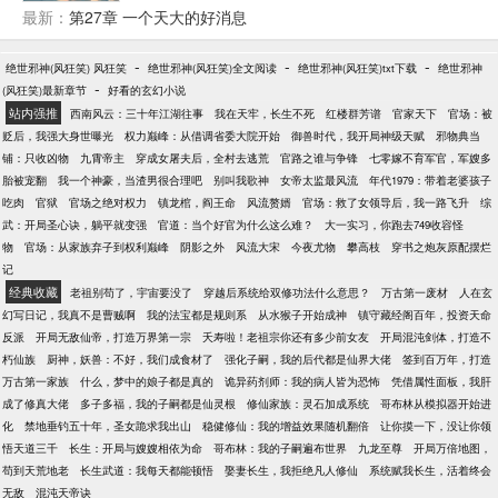
中寻找答案吧。
最新：
第27章 一个天大的好消息
-
-
-
绝世邪神(风狂笑) 风狂笑
绝世邪神(风狂笑)全文阅读
绝世邪神(风狂笑)txt下载
绝世邪神
-
(风狂笑)最新章节
好看的玄幻小说
站内强推
西南风云：三十年江湖往事
我在天牢，长生不死
红楼群芳谱
官家天下
官场：被
贬后，我强大身世曝光
权力巅峰：从借调省委大院开始
御兽时代，我开局神级天赋
邪物典当
铺：只收凶物
九霄帝主
穿成女屠夫后，全村去逃荒
官路之谁与争锋
七零嫁不育军官，军嫂多
胎被宠翻
我一个神豪，当渣男很合理吧
别叫我歌神
女帝太监最风流
年代1979：带着老婆孩子
吃肉
官狱
官场之绝对权力
镇龙棺，阎王命
风流赘婿
官场：救了女领导后，我一路飞升
综
武：开局圣心诀，躺平就变强
官道：当个好官为什么这么难？
大一实习，你跑去749收容怪
物
官场：从家族弃子到权利巅峰
阴影之外
风流大宋
今夜尤物
攀高枝
穿书之炮灰原配摆烂
记
经典收藏
老祖别苟了，宇宙要没了
穿越后系统给双修功法什么意思？
万古第一废材
人在玄
幻写日记，我真不是曹贼啊
我的法宝都是规则系
从水猴子开始成神
镇守藏经阁百年，投资天命
反派
开局无敌仙帝，打造万界第一宗
夭寿啦！老祖宗你还有多少前女友
开局混沌剑体，打造不
朽仙族
厨神，妖兽：不好，我们成食材了
强化子嗣，我的后代都是仙界大佬
签到百万年，打造
万古第一家族
什么，梦中的娘子都是真的
诡异药剂师：我的病人皆为恐怖
凭借属性面板，我肝
成了修真大佬
多子多福，我的子嗣都是仙灵根
修仙家族：灵石加成系统
哥布林从模拟器开始进
化
禁地垂钓五十年，圣女跪求我出山
稳健修仙：我的增益效果随机翻倍
让你摸一下，没让你领
悟天道三千
长生：开局与嫂嫂相依为命
哥布林：我的子嗣遍布世界
九龙至尊
开局万倍地图，
苟到天荒地老
长生武道：我每天都能顿悟
娶妻长生，我拒绝凡人修仙
系统赋我长生，活着终会
无敌
混沌天帝诀