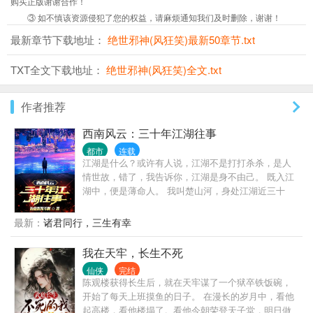
购买正版谢谢合作！
③ 如不慎该资源侵犯了您的权益，请麻烦通知我们及时删除，谢谢！
最新章节下载地址：
绝世邪神(风狂笑)最新50章节.txt
TXT全文下载地址：
绝世邪神(风狂笑)全文.txt
作者推荐
西南风云：三十年江湖往事
都市
连载
江湖是什么？或许有人说，江湖不是打打杀杀，是人
情世故，错了，我告诉你，江湖是身不由己。 既入江
湖中，便是薄命人。 我叫楚山河，身处江湖近三十
年，做过小弟，办过大哥，远走边境临沧对峙过亡命
徒，也曾在声势巅峰之时，整个西南无人争锋。 也曾
最新：
诸君同行，三生有幸
锒铛入狱，三进三出，还完自己所有罪孽。 这是我的
故事，也是一个老江湖混子的回忆录，自白书。
我在天牢，长生不死
仙侠
完结
陈观楼获得长生后，就在天牢谋了一个狱卒铁饭碗，
开始了每天上班摸鱼的日子。 在漫长的岁月中，看他
起高楼，看他楼塌了。看他今朝荣登天子堂，明日做