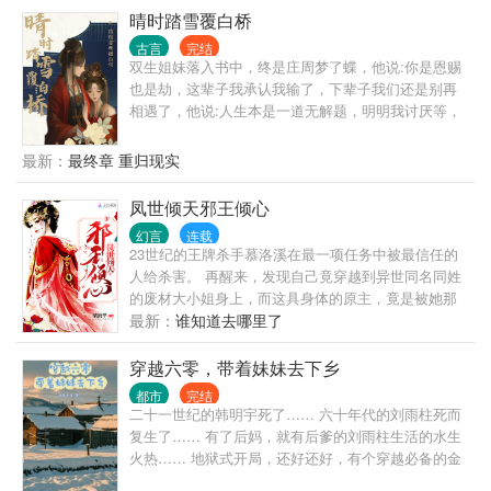
的房子。 写的仙剑话本因为结局太悲，引得邀月上门
晴时踏雪覆白桥
要用小皮鞭抽他。 东方不败也因为被他话本致郁，说
古言
完结
要请他吃绣花针。 随着找上门的女侠越来越多，陈平
双生姐妹落入书中，终是庄周梦了蝶，他说:你是恩赐
安只得无奈大喊。 “我家真的住不下了！” 系统的出
也是劫，这辈子我承认我输了，下辈子我们还是别再
现，让他躺平之余也能提升实力。 他只想每天吃着小
相遇了，他说:人生本是一道无解题，明明我讨厌等，
厨娘做的美食，看看焰灵姬跳极乐净土。 只是，女侠
可我总在等，他说:我还以为你和别人不一样，于是我
们总是对他图谋不轨。 甚至还有一些不开眼的上门找
又赌了一把，把我人生最后一次的信任给了你，我以
最新：
最终章 重归现实
茬，对于这种人，陈平安只能送他们上路。 对于
为你能拉我走出地狱，没想到，你是来告诉我地狱有
几层？他说:从和你在一起的那天起，我所有的计划都
凤世倾天邪王倾心
有你，我从没有想过离开，我没给自己留后路，他说:
幻言
连载
她以后会是别人明媒正娶的妻子但她永远是我年少时
23世纪的王牌杀手慕洛溪在最一项任务中被最信任的
的太阳，炽热又耀眼，可望而不可得，永远在我的记
人给杀害。 再醒来，发现自己竟穿越到异世同名同姓
忆里笑颜如花，永远站在那里望着我，又好像在喊着
的废材大小姐身上，而这具身体的原主，竟是被她那
我的名字，后来起风了，吹起了她凌乱的发丝，吹起
所谓的亲人给害死的。 看这一世，慕洛溪如何报复姨
最新：
谁知道去哪里了
满地落叶，还吹起无限心动，但是风吹过了，以后也
娘，手撕姐妹，狂虐渣男。 看她在这异世如何逆天改
不会再有了……
命，佛挡杀佛，鬼挡灭鬼。 说她废材，有见过废材是
穿越六零，带着妹妹去下乡
全修合系坐拥四大神兽的吗？说她丑陋，怕是没有见
都市
完结
过她现在得惊天容貌吧。 美男在手，天下我有，慕洛
二十一世纪的韩明宇死了…… 六十年代的刘雨柱死而
溪看着某人那引人犯罪的脸。 一个高高在上的邪王，
复生了…… 有了后妈，就有后爹的刘雨柱生活的水生
不知自己竟对慕洛溪一见倾心。 是什么让慕洛溪念念
火热…… 地狱式开局，还好还好，有个穿越必备的金
不忘，是什么让慕洛溪奋勇向前？让我们一起在文文
手指～开心农场系统。