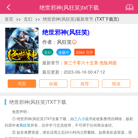
绝世邪神(风狂笑)txt下载
首页
>>
玄幻
>>
绝世邪神(风狂笑)最新章节
(TXT下载页)
绝世邪神(风狂笑)
作者：
风狂笑
玄幻
连载中
2564 万字
最新章节：
第三千零六十五章 危险局面
最后更新：2023-06-16 00:47:12
书页
收藏
推荐
阅读
绝世邪神(风狂笑)TXT下载
免责声明：
① 绝世邪神(风狂笑)TXT全集下载，由
三八小说
书友收集整理自网络，版权
归原作者
风狂笑
所有，仅作学习交流使用，不可用于任何商业途径。
② 如非免费资源，请在试用之后24小时内立即删除。如果喜欢该资源，请