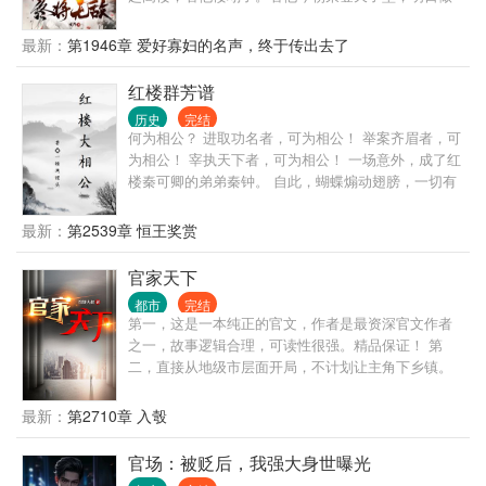
那阶下囚。看他家族富贵，看他夷三族。看他王权富
贵，看他国破家亡。 变化的是岁月人生，不变的是长
最新：
第1946章 爱好寡妇的名声，终于传出去了
生岁月。陈观楼熬死了宗师，熬死了大宗师，熬死了
一个个大佬，终究成为无敌的存在。
红楼群芳谱
历史
完结
何为相公？ 进取功名者，可为相公！ 举案齐眉者，可
为相公！ 宰执天下者，可为相公！ 一场意外，成了红
楼秦可卿的弟弟秦钟。 自此，蝴蝶煽动翅膀，一切有
了小小的变化。
最新：
第2539章 恒王奖赏
官家天下
都市
完结
第一，这是一本纯正的官文，作者是最资深官文作者
之一，故事逻辑合理，可读性很强。精品保证！ 第
二，直接从地级市层面开局，不计划让主角下乡镇。
那种乡镇级写几百章的情况，本书不会出现。 第三，
有官场博弈，有经济建设，有快意恩仇，自然也有个
最新：
第2710章 入彀
人生活。 第四，不是和尚文，不是绿帽文，坚决不送
女。 第五，重生者最大的优势，就是能够预知未来，
官场：被贬后，我强大身世曝光
每一次选择都是正确的。不但自己选择正确，还能帮