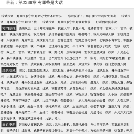
要苟的有价值，大腿要抱，最好拿下！ 就算是跪，也
最新：
第2388章 有哪些是大话
要一路跪到巅峰！ ……
-
-
综武反派：开局征服宁中则 吃小龙虾不吐虾头
综武反派：开局征服宁中则全文阅读
综武反
-
-
派：开局征服宁中则txt下载
综武反派：开局征服宁中则最新章节
好看的武侠小说
站内强推
西南风云：三十年江湖往事
我在天牢，长生不死
红楼群芳谱
官家天下
官场：被
贬后，我强大身世曝光
权力巅峰：从借调省委大院开始
御兽时代，我开局神级天赋
邪物典当
铺：只收凶物
九霄帝主
穿成女屠夫后，全村去逃荒
官路之谁与争锋
七零嫁不育军官，军嫂多
胎被宠翻
今夜尤物
我一个神豪，当渣男很合理吧
年代1979：带着老婆孩子吃肉
官狱
镇龙
棺，阎王命
官场：救了女领导后，我一路飞升
别叫我歌神
女帝太监最风流
综武：开局圣心
诀，躺平就变强
风流赘婿
官道：当个好官为什么这么难？
大一实习，你跑去749收容怪物
官
场之绝对权力
官场：从家族弃子到权利巅峰
阴影之外
风流大宋
攀高枝
抗日之铁血八路
经典收藏
综武：我就是朝廷鹰犬
综武反派：开局成功收录小龙女
综武反派：开局征服宁中
则
人在综武写日记，女侠请饶命
综武：开局圣心诀，躺平就变强
综武：化身锦衣卫，狂捡属
性
武侠召唤，开局创建逍遥阁
综武反派：师娘，让我照顾你吧
蛊真人
综武：以医入道，剑斩
李淳罡！
最强穿梭万界系统
综武：我有群芳谱，从黄蓉开始！
综武：和女侠关系好点没毛病
吧？
九叔世界：我靠分身修炼
重生都市仙帝
综武：秋斩刑场，斩首就变强
天不应
武侠世界
开酒吧，李秀宁喝嗨了
综武：比烂？我躺尸都能变强！
从天龙开始的长生者
综武：人在北凉，
八岁创仙法
综武：融合不良帅，横推武帝城
综武：王语嫣拒婚，强娶李青萝
道辟九霄
武侠：
超神选择，开局先苟二十年
五仙门
御兽修仙，我有座长生仙府
凡尘飞仙
综武：开局六大门派
围攻光明顶
我在综武世界修仙，无敌于诸天
最近更新
莲花楼之夜阑风静
综武：武当山挂机，我陆地神仙
华山留守弟子：西北称王灭鞑
靼
瘸子的剑
综影视：她脑子有病却过分强大
寒窗十年中秀才，方知此世是神雕
锦衣卫：开局