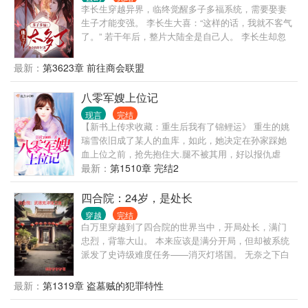
总行了吧！ 只是他没想到，这依然逃脱不了那个混蛋
李长生穿越异界，临终觉醒多子多福系统，需要娶妻
的魔爪。 某腹黑的军团少帅，勾唇无情嘲笑：“宝贝，
生子才能变强。 李长生大喜：“这样的话，我就不客气
有件事忘了告诉你，我是Enigma，你现在可是我的专
了。” 若干年后，整片大陆全是自己人。 李长生却忽
属omega了，我说过你逃不掉的！” “是吗？”池影拿大
然发现，天道是一个年轻貌美的小姑娘。
狙抵在他额头，咬牙道：“信不信，我爆了你的狗头！”
最新：
第3623章 前往商会联盟
霍少帅：“夫人冷静点，我要是死了，你可成鳏夫了！”
池影：“无所谓，再找一个。” ”霍少帅：“你敢！” 但是
八零军嫂上位记
事实证明，霍少帅的确拿他没办法，只能将他宠到骨
子里，他在想这样的话，这家伙就不会离开他了吧？
现言
完结
【新书上传求收藏：重生后我有了锦鲤运》 重生的姚
瑞雪依旧成了某人的血库，如此，她决定在孙家踩她
血上位之前，抢先抱住大.腿不被其用，好以报仇虐
渣，却不想大.腿太粗，不如攻其心直上位。 某团长，
最新：
第1510章 完结2
抱什么大腿，快到我怀里来！！！
四合院：24岁，是处长
穿越
完结
白万里穿越到了四合院的世界当中，开局处长，满门
忠烈，背靠大山。 本来应该是满分开局，但却被系统
派发了史诗级难度任务——消灭灯塔国。 无奈之下白
万里只能展开了一边摸鱼虐禽，一边改写世界的传奇
人生。
最新：
第1319章 盗墓贼的犯罪特性