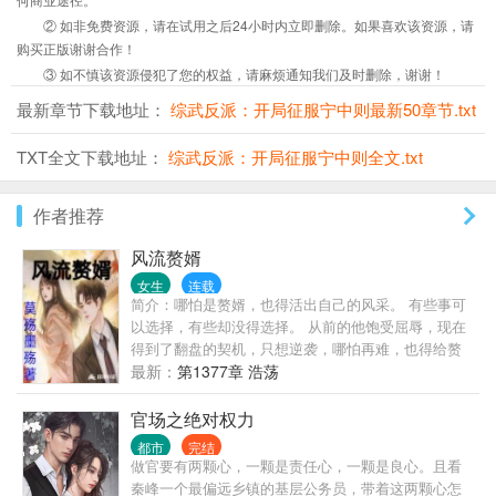
② 如非免费资源，请在试用之后24小时内立即删除。如果喜欢该资源，请
购买正版谢谢合作！
③ 如不慎该资源侵犯了您的权益，请麻烦通知我们及时删除，谢谢！
最新章节下载地址：
综武反派：开局征服宁中则最新50章节.txt
TXT全文下载地址：
综武反派：开局征服宁中则全文.txt
作者推荐
风流赘婿
女生
连载
简介：哪怕是赘婿，也得活出自己的风采。 有些事可
以选择，有些却没得选择。 从前的他饱受屈辱，现在
得到了翻盘的契机，只想逆袭，哪怕再难，也得给赘
婿正名，来人间一趟，不能留有遗憾。 美人，江山，
最新：
第1377章 浩荡
我都要。
官场之绝对权力
都市
完结
做官要有两颗心，一颗是责任心，一颗是良心。且看
秦峰一个最偏远乡镇的基层公务员，带着这两颗心怎