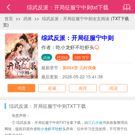
综武反派：开局征服宁中则txt下载
首页
>>
武侠
>>
综武反派：开局征服宁中则全文阅读
(TXT下载
页)
综武反派：开局征服宁中则
作者：
吃小龙虾不吐虾头
武侠
已完结
220 万字
最新章节：
第664章 儿时偶像
最后更新：2026-05-22 15:41:38
书页
收藏
推荐
阅读
综武反派：开局征服宁中则TXT下载
免责声明：
① 综武反派：开局征服宁中则TXT全集下载，由
三八小说
书友收集整理自
网络，版权归原作者
吃小龙虾不吐虾头
所有，仅作学习交流使用，不可用于任
何商业途径。