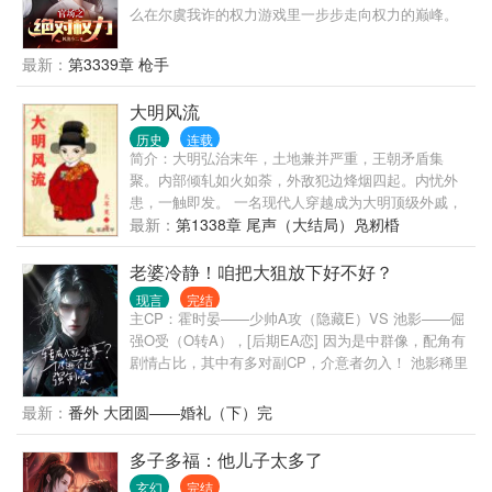
么在尔虞我诈的权力游戏里一步步走向权力的巅峰。
最新：
第3339章 枪手
大明风流
历史
连载
简介：大明弘治末年，土地兼并严重，王朝矛盾集
聚。内部倾轧如火如荼，外敌犯边烽烟四起。内忧外
患，一触即发。 一名现代人穿越成为大明顶级外戚，
本以为能安安稳稳的享受荣华富贵的生活，谁知等待
最新：
第1338章 尾声（大结局）凫籾棔
他的命运将是被未来的嘉靖皇帝‘斩于西市’。 不甘引颈
受戮的命运，奋起抗争才是正途。且看他如何辗转腾
老婆冷静！咱把大狙放下好不好？
挪扭转乾坤。成就一番辉煌大业，留下一段大明风
现言
完结
流。
主CP：霍时晏——少帅A攻（隐藏E）VS 池影——倔
强O受（O转A），[后期EA恋] 因为是中群像，配角有
剧情占比，其中有多对副CP，介意者勿入！ 池影稀里
糊涂穿书了，成了一位柔弱的omega。 等他缓过神
后，发现这个不友好的鬼世界，好像只针对他。 跟他
最新：
番外 大团圆——婚礼（下）完
一起穿越的室友，不是alpha就是beta，凭什么他一个
大直男却是omega，他真的承受不来啊！ 不过好在，
多子多福：他儿子太多了
迟来的金手指也是手指，他来个逆天改命，变成alpha
玄幻
完结