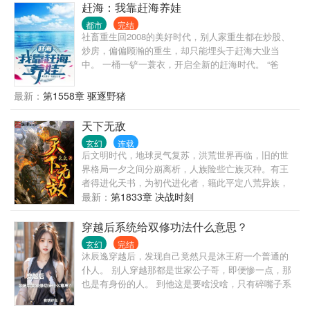
赶海：我靠赶海养娃
都市
完结
社畜重生回2008的美好时代，别人家重生都在炒股、
炒房，偏偏顾瀚的重生，却只能埋头于赶海大业当
中。 一桶一铲一蓑衣，开启全新的赶海时代。 “爸
爸，今天要去抓大螃蟹吗？要赚很多很多钱哦？”
最新：
第1558章 驱逐野猪
天下无敌
玄幻
连载
后文明时代，地球灵气复苏，洪荒世界再临，旧的世
界格局一夕之间分崩离析，人族险些亡族灭种。有王
者得进化天书，为初代进化者，籍此平定八荒异族，
令得人族在这地球上占据了一寸之地，一个全新的纪
最新：
第1833章 决战时刻
元揭开神秘的一角。“同阶无敌算个球啊？老子天下无
敌。”叶昊死命忽悠。
穿越后系统给双修功法什么意思？
玄幻
完结
沐辰逸穿越后，发现自己竟然只是沐王府一个普通的
仆人。 别人穿越那都是世家公子哥，即便惨一点，那
也是有身份的人。 到他这是要啥没啥，只有碎嘴子系
统。 系统还给了本双修功法！ 能怎么办？ 苟起来，