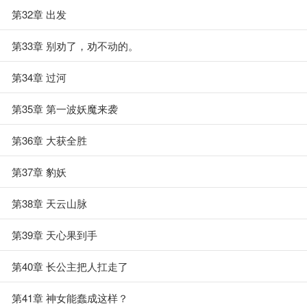
第32章 出发
第33章 别劝了，劝不动的。
第34章 过河
第35章 第一波妖魔来袭
第36章 大获全胜
第37章 豹妖
第38章 天云山脉
第39章 天心果到手
第40章 长公主把人扛走了
第41章 神女能蠢成这样？