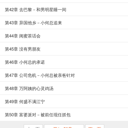
第42章 去巴黎－和男明星睡一间
第43章 异国他乡－小何总追来
第44章 闺蜜茶话会
第45章 没有男朋友
第46章 小何总的承诺
第47章 公司危机－小何总被亲爸针对
第48章 万阿姨的心灵鸡汤
第49章 何盛不满江宁
第50章 富婆派对－被前任现任抓包