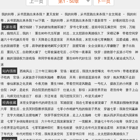
上一页
第1 - 50章
下一页
-
-
我的剑尊，从书里跑出来杀我？ 夏天发财
我的剑尊，从书里跑出来杀我？全文阅读
我的剑
-
-
尊，从书里跑出来杀我？txt下载
我的剑尊，从书里跑出来杀我？最新章节
好看的现言小说
大家在看
搬空钱财：下乡的娇知青她军婚了
穿书七零女配，提前夺回玉佩空间
空间，万能
的，痴情兵王，我的！
重生80年代当军嫂
封总，太太想跟你离婚很久了
宋檀记事
带着空间穿
越六十年代嫁兵哥哥
惊！天降老公竟是首富
开局杀系统，末世大佬七零爽翻天
囚爱成瘾，傅先
生的新婚罪妻
七零，易孕娇妻被绝嗣军少宠哭了
甜蜜军婚：女企业家在八零赚翻了
妻子出轨
后
重回八五，自助粥火爆了
七零捡漏老宅后，小可怜一夜暴富
快穿：拯救那个反派小可怜
神
豪：她的顶级权力游戏场
和同学爸爸谈恋爱
重生60年代好生活
快穿：笨蛋美人被迫成为万人
迷
站内强推
西南风云：三十年江湖往事
官场：被贬后，我强大身世曝光
年代1979：带着老婆孩
子吃肉
官场：从家族弃子到权利巅峰
攀高枝
开局：获得逍遥派传承
快穿：炮灰男配不走剧
情
修仙家族之化灵碗
今夜尤物
重生1966，带着空间逆风翻盘
一号红人
摄政王的小闲妻
四
合院：24岁，是处长
四合院里的悠哉日子
仕途人生
影综：从新世界开始
君浩传奇
妻子上山
后，与师兄结为道侣了
权谋：升迁有道
我只想毁灭宗门，咋逆天成神了
经典收藏
末世女穿越年代的肆意生活
军婚甜宠：我在七零被全家宠爆了
开局寡妇囤物资穿越
六零
重生后，全员哭到昏厥求我原谅
七零小作精娇气包的狼崽子男友
穿越七零：我靠空间赢麻
了
玄学大佬她又去摆地摊了
快穿手握空间灵泉，走上人生巅峰
七零：她从四岁开始成为国家栋
梁
七零下乡俏知青好生活
六十年代之我发家致富了
一觉醒来，穿越七十年代小知青
快穿之在
小世界里边苟边吃瓜
七零军嫂种田忙
重生包租婆
快穿之在年代文里被迫柔弱
末世疯子穿越进
了年代文
年代对照组？不慌，我有灵泉空间
五零穿书日常
封总，太太想跟你离婚很久了