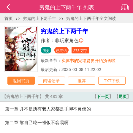
穷鬼的上下两千年 列表
首页
>>
穷鬼的上下两千年
>>
穷鬼的上下两千年全文阅读
穷鬼的上下两千年
作者：
非玩家角色
历史
已完结
273 万字
最新章节：
实体书的完结篇要开始预售啦
最后更新：2025-03-08 11:22:02
返回书页
阅读记录
推荐
TXT下载
【穷鬼的上下两千年】 共 481 章
【
下一页
】 【
尾页
】
第一章 并不是所有老人家都是手脚不灵便的
第二章 靠自己吃一顿饭不容易啊