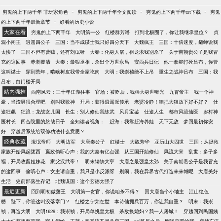
-
-
-
穷鬼的上下两千年 非玩家角色
穷鬼的上下两千年全文阅读
穷鬼的上下两千年txt下载
穷鬼
-
的上下两千年最新章节
好看的历史小说
大家在看
穷鬼的上下两千年
大明第一公
红楼群芳谱
打到北极圈了，你让我继承皇位？
贞
观小闲王
逍遥四公子
三国：当不成谋士我只好四分天下
大魏疯王
三国：十倍速度，貂蝉说我
太快了
三国不但有曹贼，还有刘氓呀
大秦：化身人屠，祖龙求我别杀了
关于南朝贵公子是我冒
充的这回事
赤潮覆清
大秦：最狠丞相，杀出个万世永昌
安西兵日记
他一拳能打死吕布，你管
这叫谋士
穿到荒年，啃啥树皮我带全家吃肉
大明：我崇祯绝不上吊
重生之战神吕布
三国：我
吕布，白门楼开局
站内强推
西南风云：三十年江湖往事
官场：被贬后，我强大身世曝光
九霄帝主
我一个神
豪，当渣男很合理吧
别叫我歌神
开局：获得逍遥派传承
老婆冷静！咱把大狙放下好不好？
仕
途狂飙
狂浪：龙战女儿国
长生：别人修仙我练武
风月宝鉴
仕途人生
都市风流仙医
乡村神
医村长
四合院里的悠哉日子
全知读者视角：
赶海：我靠赶海养娃
天下无敌
梦回最初你安
好
穿越后系统给双修功法什么意思？
经典收藏
流氓帝师
大明边军
大唐秦公子
红楼士
大魏芳华
亚历山大四世
三国：从拯救
家族开始风起陇西
嬴政偷听心声：我的大秦有亿点强
从三国开始修仙
风流大宋
乱世：多子多
福，开局收留姐妹花
家父汉武帝！
明末钢铁大亨
大唐之最强皇太孙
关于南朝贵公子是我冒充
的这回事
偷听心声：女主请自重，我只是小反派呀
别闹，我在异界古代打造未来城呢
大唐美好
生活
史前部落生存记
北魏谋国：这个玄德太强了
最近更新
回到明初做藩王
大明第一贪官，你说咱杀不得？
回大唐当个小地主
江山绝色
榜
陛下，你管这叫没落寒门？
红楼之宁荣在世
本诗仙拥兵百万，你让我自重？
明末：我崇
祯，再造大明
大明1629：我崇祯，开局单挑皇太极
杀敌换媳妇？我一人屠城！
穿越回到民国姨