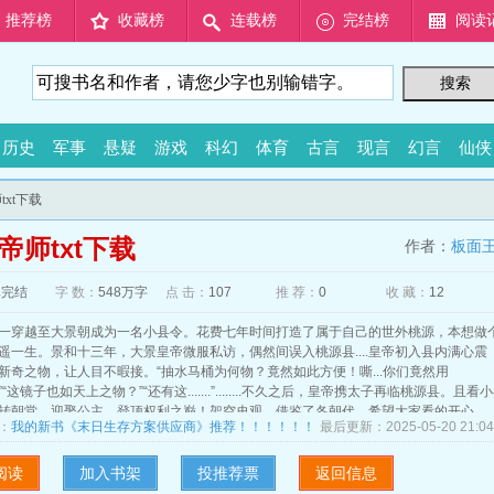
推荐榜
收藏榜
连载榜
完结榜
阅读
历史
军事
悬疑
游戏
科幻
体育
古言
现言
幻言
仙侠
txt下载
帝师txt下载
作者：
板面
已完结
字 数：
548万字
点 击：
107
推 荐：
0
收 藏：
12
一穿越至大景朝成为一名小县令。花费七年时间打造了属于自己的世外桃源，本想做
遥一生。景和十三年，大景皇帝微服私访，偶然间误入桃源县....皇帝初入县内满心震
新奇之物，让人目不暇接。“抽水马桶为何物？竟然如此方便！嘶...你们竟然用
？？”“这镜子也如天上之物？”“还有这.......”........不久之后，皇帝携太子再临桃源县。且看
转朝堂，迎娶公主，登顶权利之巅！架空史观，借鉴了各朝代，希望大家看的开心
：
我的新书《末日生存方案供应商》推荐！！！！！！
最后更新：2025-05-20 21:04
阅读
加入书架
投推荐票
返回信息