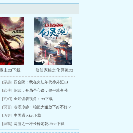
帝主txt下载
修仙家族之化灵碗txt
下载
[穿越]
四合院：我在火红年代挣外汇txt
下载
[武侠]
综武：开局圣心诀，躺平就变强
txt下载
[玄幻]
全知读者视角：txt下载
[现言]
老婆冷静！咱把大狙放下好不好？
txt下载
[历史]
中国猎人txt下载
[游戏]
网游之一杆长枪定乾坤txt下载