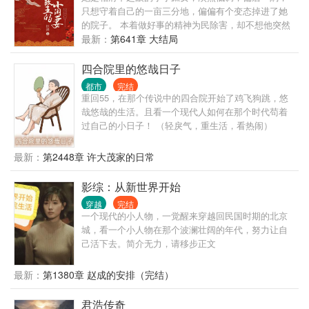
只想守着自己的一亩三分地，偏偏有个变态掉进了她
的院子。 本着做好事的精神为民除害，却不想他突然
醒来，被抓了个现行。 他是位高权重的一方军候，手
最新：
第641章 大结局
段狠辣，恶名昭彰。 渣爹为了保命，打包将她送上门
做妾，从此悲催的日子开始了。 端茶倒水、洗衣叠被
四合院里的悠哉日子
就算了，抱枕是什么鬼？ 《她是妾》 “爷！皇上说您
都市
完结
已经二十一了，该娶个正妻了！” “爷有穆九！” “太后说
重回55，在那个传说中的四合院开始了鸡飞狗跳，悠
她的侄女年方十八，端庄贤淑，准备赐给您做妻子！”
哉悠哉的生活。且看一个现代人如何在那个时代苟着
“爷有穆九。” “（T-T）......爷，奴才说的是娶夫人，穆
过自己的小日子！ （轻戾气，重生活，看热闹）
小姐是妾啊？” 怒：“等穆九什么时候愿意嫁给爷了，
你们就有夫人了！” 穆九：“当妾好啊，不用隔三差五
最新：
第2448章 许大茂家的日常
进宫去跪这个拜那个，也不用应付白莲花绿茶婊，偶
尔跑出去潇洒一圈也没人说她不够端庄，当然，如果
影综：从新世界开始
那个变态侯爷不要天天来骚扰她就更好了！” 某爷一把
将她扛起进屋：“做梦！” 一对一，女强爽文，欢迎入
穿越
完结
一个现代的小人物，一觉醒来穿越回民国时期的北京
坑，作者玻璃心，不喜欢不勉强。
城，看一个小人物在那个波澜壮阔的年代，努力让自
己活下去。简介无力，请移步正文
最新：
第1380章 赵成的安排（完结）
君浩传奇