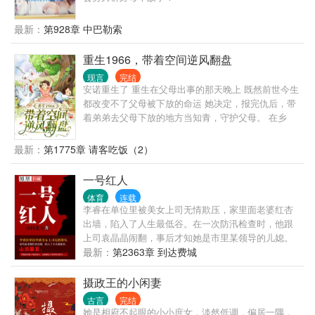
最新：
第928章 中巴勒索
重生1966，带着空间逆风翻盘
现言
完结
安诺重生了 重生在父母出事的那天晚上 既然前世今生
都改变不了父母被下放的命运 她决定，报完仇后，带
着弟弟去父母下放的地方当知青，守护父母。 在乡
下，安诺带着前世得来的物质空间和一身本领，活得
风生水起。
最新：
第1775章 请客吃饭（2）
一号红人
体育
连载
李睿在单位里被美女上司无情欺压，家里面老婆红杏
出墙，陷入了人生最低谷。在一次防汛检查时，他跟
上司袁晶晶闹翻，事后才知她是市里某领导的儿媳。
山洪暴发，李睿凑巧救了某位贵人，自此成为了市里
最新：
第2363章 到达费城
的大红人……
摄政王的小闲妻
古言
完结
她是相府不起眼的小小庶女，淡然低调，偏居一隅，