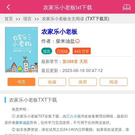
农家乐小老板txt下载
首页
>>
现言
>>
农家乐小老板全文阅读
(TXT下载页)
农家乐小老板
作者：
柴米油盐
现言
已完结
443 万字
最新章节：
第388章 天雨
最后更新：2023-06-16 00:47:12
书页
收藏
推荐
阅读
农家乐小老板TXT下载
免责声明：
① 农家乐小老板TXT全集下载，由
三八小说
书友收集整理自网络，版权归
原作者
柴米油盐
所有，仅作学习交流使用，不可用于任何商业途径。
② 如非免费资源，请在试用之后24小时内立即删除。如果喜欢该资源，请