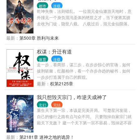
都市
连载
乾坤失衡，法则错乱。 一位混元金仙遨游天地时，意
外撞见一个身负混沌圣体的绝世之才，当下便将其掳
走收为门徒，隐世八载。 八载过后，混元金仙陨落。
君浩御法入世，就此展开他的绚烂传奇。 君浩：修法
之路，同魔战，同乾坤较，吾独尊，汝等有怨，皆
最新：
第500章 胜利与未来
灭！ PS: 本文架空世界，魔法与修法各自构成独立的
修炼体系。主角雷厉风行，不心软，不揽闲事，唯对
权谋：升迁有道
自身有利之事，方才为之。除了挚友至亲之外，旁人
体育
连载
一概不论。
走一步，看两部，谋三步，在步步惊心的官场，如何
披荆斩棘，红颜相伴，看一个亦步亦趋的秘书，如何
一步步打造属于自己的辉煌。
最新：
权第2125章
我只想毁灭宗门，咋逆天成神了
玄幻
完结
重生天下第一宗，本该是完美开局。 可楚星河发现，
自己的修行之路有点与众不同。 只要毁掉自家宗门就
能天下无敌？ 建一个天下第一宗不容易，毁掉还不容
易？ 楚星河发现还真不容易。 为搞垮自家宗门费尽心
思，可每一次结果都让宗门变得更强是几个意思？ 无
最新：
第2181章 迷神之地的诡异！