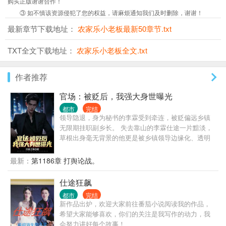
购买正版谢谢合作！
③ 如不慎该资源侵犯了您的权益，请麻烦通知我们及时删除，谢谢！
最新章节下载地址：
农家乐小老板最新50章节.txt
TXT全文下载地址：
农家乐小老板全文.txt
作者推荐
官场：被贬后，我强大身世曝光
都市
完结
领导隐退，身为秘书的李霖受到牵连，被贬偏远乡镇
无限期挂职副乡长。 失去靠山的李霖仕途一片黯淡，
草根出身毫无背景的他更是被乡镇领导边缘化、透明
化，遭受各种打压、排挤。 就在李霖认为人生无望之
时，他的贵人从天而降，自此平步青云，无人能挡。
最新：
第1186章 打舆论战。
原来，他最大的靠山，竟然就是他自己！
仕途狂飙
都市
完结
新作品出炉，欢迎大家前往番茄小说阅读我的作品，
希望大家能够喜欢，你们的关注是我写作的动力，我
会努力讲好每个故事！