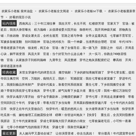
数年后，武道最巅峰，楚星河看着在自己的“努力”下无
敌于天下的宗门默然无语。 有人问他，是什么让你一
-
-
-
农家乐小老板 柴米油盐
农家乐小老板全文阅读
农家乐小老板txt下载
农家乐小老板最新章
路所向披靡走到今日。 楚星河：“我要说我只想毁掉自
-
节
好看的现言小说
家宗门你们信吗？” 众人拜服，不破不立，果然昊天帝
站内强推
西南风云：三十年江湖往事
我在天牢，长生不死
红楼群芳谱
官家天下
官场：被
君的想法不是我们凡人可以参透的。
贬后，我强大身世曝光
权力巅峰：从借调省委大院开始
御兽时代，我开局神级天赋
邪物典当
铺：只收凶物
穿成女屠夫后，全村去逃荒
官路之谁与争锋
女帝太监最风流
七零嫁不育军官，
军嫂多胎被宠翻
别叫我歌神
官场之绝对权力
我一个神豪，当渣男很合理吧
官狱
年代1979：
带着老婆孩子吃肉
镇龙棺，阎王命
官场：救了女领导后，我一路飞升
阴影之外
综武：开局圣
心诀，躺平就变强
风流大宋
官道：当个好官为什么这么难？
大一实习，你跑去749收容怪
物
官场：从家族弃子到权利巅峰
九霄帝主
风流赘婿
穿书之炮灰原配摆烂记
攀高枝
开局：
获得逍遥派传承
经典收藏
末世女穿越年代的肆意生活
搬空钱财：下乡的娇知青她军婚了
穿书七零女配，提前
夺回玉佩空间
空间，万能的，痴情兵王，我的！
军婚甜宠：我在七零被全家宠爆了
穿进年代
文，我搜刮极品所有财产
穿成年代孤女，靠着空间系统致富
重生七零，下乡前我搬空全家
军
婚？带签到系统穿七零女炮灰
穿书七零，娇气知青下乡盘大佬
重生七零：我有一艘亿万游轮空
间
快穿从魂穿六零开始
假千金手撕剧本，沙雕摆烂躺麻了
穿书七零：开局送走渣爹继母
带着
空间回到五十年代
穿越七零：带着大院下乡当知青
开局寡妇囤物资穿越六零
七十年代的大杂院
日常
快穿之在年代文里做自己
快穿年代：暖意的悠闲人生
女大佬带弟弟下乡当知青
快穿世界
吃瓜第一线
嫁给修理工后她震惊全球
瞎啊！你管这叫炮灰？【快穿】
重生后，全员哭到昏厥求
我原谅
五十年代发家致富
穿成七零落魄大院子弟家的小闺女
七零捡漏老宅后，小可怜一夜暴
富
七零小作精娇气包的狼崽子男友
穿越七零：我靠空间赢麻了
最近更新
夫人她马甲又轰动全城了
让你演受害者，你去当真凶！
辈分最高！年代团宠带全村