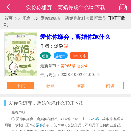
爱你你嫌弃，离婚你跪什么txt下载
首页
>>
现言
>>
爱你你嫌弃，离婚你跪什么最新章节
(TXT下载
页)
爱你你嫌弃，离婚你跪什么
作者：
汤淼
现言
连载中
109 万字
最新章节：
第263章 番外4
最后更新：2026-08-02 01:00:19
书页
收藏
推荐
阅读
爱你你嫌弃，离婚你跪什么TXT下载
免责声明：
① 爱你你嫌弃，离婚你跪什么TXT全集下载，由
三八小说
书友收集整理自
网络，版权归原作者
汤淼
所有，仅作学习交流使用，不可用于任何商业途径。