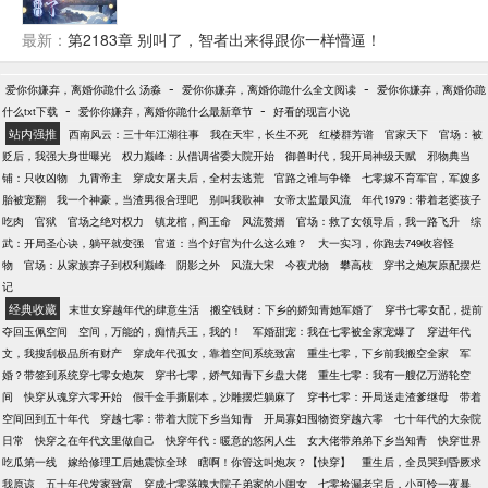
易？ 楚星河发现还真不容易。 为搞垮自家宗门费尽心
思，可每一次结果都让宗门变得更强是几个意思？ 无
最新：
第2183章 别叫了，智者出来得跟你一样懵逼！
数年后，武道最巅峰，楚星河看着在自己的“努力”下无
敌于天下的宗门默然无语。 有人问他，是什么让你一
-
-
爱你你嫌弃，离婚你跪什么 汤淼
爱你你嫌弃，离婚你跪什么全文阅读
爱你你嫌弃，离婚你跪
路所向披靡走到今日。 楚星河：“我要说我只想毁掉自
-
-
什么txt下载
爱你你嫌弃，离婚你跪什么最新章节
好看的现言小说
家宗门你们信吗？” 众人拜服，不破不立，果然昊天帝
站内强推
西南风云：三十年江湖往事
我在天牢，长生不死
红楼群芳谱
官家天下
官场：被
君的想法不是我们凡人可以参透的。
贬后，我强大身世曝光
权力巅峰：从借调省委大院开始
御兽时代，我开局神级天赋
邪物典当
铺：只收凶物
九霄帝主
穿成女屠夫后，全村去逃荒
官路之谁与争锋
七零嫁不育军官，军嫂多
胎被宠翻
我一个神豪，当渣男很合理吧
别叫我歌神
女帝太监最风流
年代1979：带着老婆孩子
吃肉
官狱
官场之绝对权力
镇龙棺，阎王命
风流赘婿
官场：救了女领导后，我一路飞升
综
武：开局圣心诀，躺平就变强
官道：当个好官为什么这么难？
大一实习，你跑去749收容怪
物
官场：从家族弃子到权利巅峰
阴影之外
风流大宋
今夜尤物
攀高枝
穿书之炮灰原配摆烂
记
经典收藏
末世女穿越年代的肆意生活
搬空钱财：下乡的娇知青她军婚了
穿书七零女配，提前
夺回玉佩空间
空间，万能的，痴情兵王，我的！
军婚甜宠：我在七零被全家宠爆了
穿进年代
文，我搜刮极品所有财产
穿成年代孤女，靠着空间系统致富
重生七零，下乡前我搬空全家
军
婚？带签到系统穿七零女炮灰
穿书七零，娇气知青下乡盘大佬
重生七零：我有一艘亿万游轮空
间
快穿从魂穿六零开始
假千金手撕剧本，沙雕摆烂躺麻了
穿书七零：开局送走渣爹继母
带着
空间回到五十年代
穿越七零：带着大院下乡当知青
开局寡妇囤物资穿越六零
七十年代的大杂院
日常
快穿之在年代文里做自己
快穿年代：暖意的悠闲人生
女大佬带弟弟下乡当知青
快穿世界
吃瓜第一线
嫁给修理工后她震惊全球
瞎啊！你管这叫炮灰？【快穿】
重生后，全员哭到昏厥求
我原谅
五十年代发家致富
穿成七零落魄大院子弟家的小闺女
七零捡漏老宅后，小可怜一夜暴