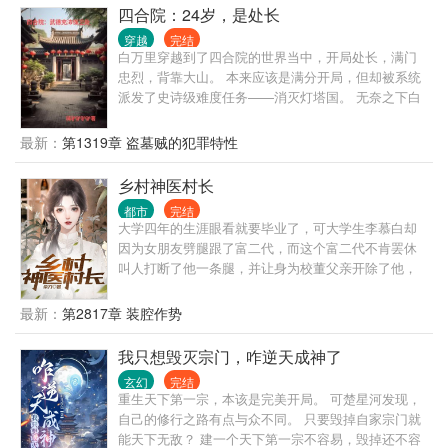
四合院：24岁，是处长
穿越
完结
白万里穿越到了四合院的世界当中，开局处长，满门
忠烈，背靠大山。 本来应该是满分开局，但却被系统
派发了史诗级难度任务——消灭灯塔国。 无奈之下白
万里只能展开了一边摸鱼虐禽，一边改写世界的传奇
人生。
最新：
第1319章 盗墓贼的犯罪特性
乡村神医村长
都市
完结
大学四年的生涯眼看就要毕业了，可大学生李慕白却
因为女朋友劈腿跟了富二代，而这个富二代不肯罢休
叫人打断了他一条腿，并让身为校董父亲开除了他，
心灰意冷的李慕白回到了生他养他的农村，被人起了
个绰号叫“铁拐李”，意外的获得了真铁拐李的传承。从
最新：
第2817章 装腔作势
此，扎根在农村里，带着父老乡亲们发家致富。 帮助
过他的人，他会十倍百倍报答；曾经侮辱、陷害过他
我只想毁灭宗门，咋逆天成神了
的人，他也会无数倍的奉还。 从此，城市里少了一名
玄幻
完结
大学生，五源村多了一名神医，五源村也成为了全国
重生天下第一宗，本该是完美开局。 可楚星河发现，
长寿村。
自己的修行之路有点与众不同。 只要毁掉自家宗门就
能天下无敌？ 建一个天下第一宗不容易，毁掉还不容