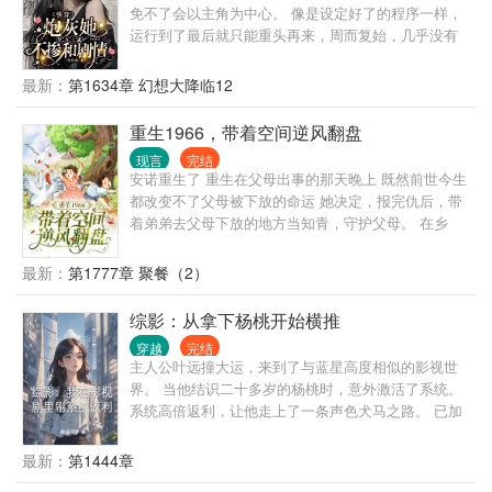
免不了会以主角为中心。 像是设定好了的程序一样，
运行到了最后就只能重头再来，周而复始，几乎没有
打破命运成为真正脱离主角独立存在的有着无限成长
可能的世界。 维发局，全名维持世界稳定发展任务
最新：
第1634章 幻想大降临12
局，就是因此而诞生，其中的任务者们穿梭于不同的
世界，为其打破命运的束缚。 叶苏宜，就是一个从小
重生1966，带着空间逆风翻盘
说世界而来，在未曾得知走在世界剧情之时，就自主
现言
完结
觉醒打破了命运的任务者。
安诺重生了 重生在父母出事的那天晚上 既然前世今生
都改变不了父母被下放的命运 她决定，报完仇后，带
着弟弟去父母下放的地方当知青，守护父母。 在乡
下，安诺带着前世得来的物质空间和一身本领，活得
风生水起。
最新：
第1777章 聚餐（2）
综影：从拿下杨桃开始横推
穿越
完结
主人公叶远撞大运，来到了与蓝星高度相似的影视世
界。 当他结识二十多岁的杨桃时，意外激活了系统。
系统高倍返利，让他走上了一条声色犬马之路。 已加
载 需要什么女主，畅所欲言 简介无能，请移步正文。
最新：
第1444章