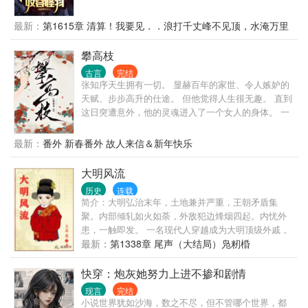
了。 穿越到这个世界快二十年，他的金手指怪物收容
监狱早已准备就位，但由于这二十年来一只怪物也没
最新：
第1615章 清算！我要见．．浪打千丈峰不见顶，水淹万里
有遇到，陆鼎的耐心早就被磨平。 现在遇到了怪物，
寸土不留！
陆鼎心中就一个念头，不是干死怪物，就是被怪物干
攀高枝
死。 加入749，借着749局的渠道寻找怪物，收容怪
古言
完结
物。 从此，749多了一个手下从无活口的调查员。 一
张知序天生拥有一切。 显赫百年的家世、令人嫉妒的
只只存在与传说中的妖魔鬼怪现世，陆鼎挨个碾杀。
天赋、步步高升的仕途。 但他觉得人生很无趣。 直到
749局：“不到万不得已，千万不能让陆鼎接任务，咱
这日突遭意外，他的灵魂进入了一个女人的身体。 一
们749的宗旨是关押收容，他一出手留不下活口！！”
个大字不识、却妄图攀上高枝变凤凰的女人。 · 陈宝
749局，我们的口号是 陆鼎：
香从乡下千里迢迢赶来上京，就是想凭着姿色嫁贵
最新：
番外 新春番外 故人来信＆新年快乐
门。 她贪慕富贵、她阿谀奉承、她拜高踩低、她唯利
是图。 结果用尽一切手段，却还是没能得到心上人的
大明风流
青睐。 心灰意冷的陈宝香正打算回乡下去，谁料脑海
历史
连载
里突然出现了一个男人的声音： “照我说的去做，保你
简介：大明弘治末年，土地兼并严重，王朝矛盾集
飞上枝头。” · 世家富贵男主魂移贪财女主身体里、与
聚。内部倾轧如火如荼，外敌犯边烽烟四起。内忧外
她共用躯体，替她开挂攀高枝的故事。
患，一触即发。 一名现代人穿越成为大明顶级外戚，
本以为能安安稳稳的享受荣华富贵的生活，谁知等待
最新：
第1338章 尾声（大结局）凫籾棔
他的命运将是被未来的嘉靖皇帝‘斩于西市’。 不甘引颈
受戮的命运，奋起抗争才是正途。且看他如何辗转腾
快穿：炮灰她努力上进不掺和剧情
挪扭转乾坤。成就一番辉煌大业，留下一段大明风
现言
完结
流。
小说世界犹如沙海，数之不尽，但不管哪个世界，都