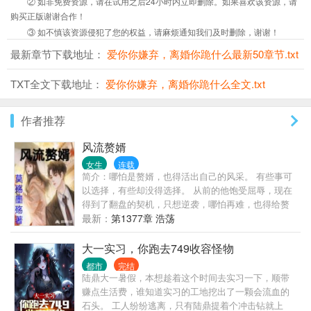
② 如非免费资源，请在试用之后24小时内立即删除。如果喜欢该资源，请
购买正版谢谢合作！
③ 如不慎该资源侵犯了您的权益，请麻烦通知我们及时删除，谢谢！
最新章节下载地址：
爱你你嫌弃，离婚你跪什么最新50章节.txt
TXT全文下载地址：
爱你你嫌弃，离婚你跪什么全文.txt
作者推荐
风流赘婿
女生
连载
简介：哪怕是赘婿，也得活出自己的风采。 有些事可
以选择，有些却没得选择。 从前的他饱受屈辱，现在
得到了翻盘的契机，只想逆袭，哪怕再难，也得给赘
婿正名，来人间一趟，不能留有遗憾。 美人，江山，
最新：
第1377章 浩荡
我都要。
大一实习，你跑去749收容怪物
都市
完结
陆鼎大一暑假，本想趁着这个时间去实习一下，顺带
赚点生活费，谁知道实习的工地挖出了一颗会流血的
石头。 工人纷纷逃离，只有陆鼎提着个冲击钻就上