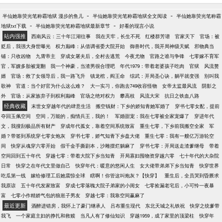
她，等快她一步离世时方悟她对他并不是无意。 一朝
醒来，欣喜若狂的他发誓此生此世再也不当那个傻
-
-
半仙她靠荧光笔称霸地狱 漫步的鱼儿
半仙她靠荧光笔称霸地狱全文阅读
半仙她靠荧光笔称霸
瓜，可等听她与前世不同之举？ 这是重生了，还是被
-
-
地狱txt下载
半仙她靠荧光笔称霸地狱最新章节
好看的现言小说
穿越了……
站内强推
西南风云：三十年江湖往事
我在天牢，长生不死
红楼群芳谱
官家天下
官场：被
贬后，我强大身世曝光
权力巅峰：从借调省委大院开始
御兽时代，我开局神级天赋
邪物典当
铺：只收凶物
九霄帝主
穿成女屠夫后，全村去逃荒
今夜尤物
官路之谁与争锋
七零嫁不育军
官，军嫂多胎被宠翻
我一个神豪，当渣男很合理吧
年代1979：带着老婆孩子吃肉
官狱
风流赘
婿
官场：救了女领导后，我一路飞升
镇龙棺，阎王命
综武：开局圣心诀，躺平就变强
别叫我
歌神
官道：当个好官为什么这么难？
大一实习，你跑去749收容怪物
女帝太监最风流
阴影之
外
官场：从家族弃子到权利巅峰
官场之绝对权力
攀高枝
风流大宋
抗日之铁血八路
经典收藏
末世女穿越年代的肆意生活
搬空钱财：下乡的娇知青她军婚了
穿书七零女配，提前
夺回玉佩空间
空间，万能的，痴情兵王，我的！
军婚甜宠：我在七零被全家宠爆了
穿进年代
文，我搜刮极品所有财产
穿成年代孤女，靠着空间系统致富
重生七零，下乡前我搬空全家
军
婚？带签到系统穿七零女炮灰
穿书七零，娇气知青下乡盘大佬
重生七零：我有一艘亿万游轮空
间
快穿从魂穿六零开始
假千金手撕剧本，沙雕摆烂躺麻了
穿书七零：开局送走渣爹继母
带着
空间回到五十年代
穿越七零：带着大院下乡当知青
开局寡妇囤物资穿越六零
七十年代的大杂院
日常
快穿之在年代文里做自己
快穿年代：暖意的悠闲人生
女大佬带弟弟下乡当知青
快穿世界
吃瓜第一线
嫁给修理工后她震惊全球
瞎啊！你管这叫炮灰？【快穿】
重生后，全员哭到昏厥求
我原谅
五十年代发家致富
穿成七零落魄大院子弟家的小闺女
七零捡漏老宅后，小可怜一夜暴
富
七零小作精娇气包的狼崽子男友
穿越七零：我靠空间赢麻了
最近更新
酒醉进错房，我怀上了豪门继承人
吕布重生现代
东北天城之礼铁祝
快穿之统爹带
我飞
一个家庭主妇的挣扎和救赎
当凡人有了修仙知识
穿越1959，成了家里的顶梁柱
快穿年