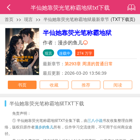
半仙她靠荧光笔称霸地狱txt下载
首页
>>
现言
>>
半仙她靠荧光笔称霸地狱最新章节
(TXT下载页)
半仙她靠荧光笔称霸地狱
作者：
漫步的鱼儿
现言
连载中
274 万字
最新章节：
第293章 周凛的普通日常
最后更新：2026-03-20 13:56:39
书页
收藏
推荐
阅读
半仙她靠荧光笔称霸地狱TXT下载
免责声明：
① 半仙她靠荧光笔称霸地狱TXT全集下载，由
三八小说
书友收集整理自网
络，版权归原作者
漫步的鱼儿
所有，仅作学习交流使用，不可用于任何商业途
径。