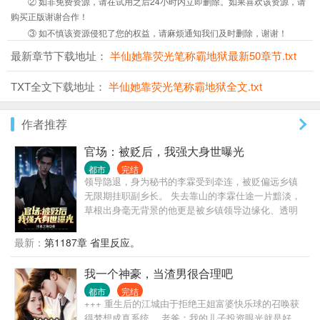
② 如非免费资源，请在试用之后24小时内立即删除。如果喜欢该资源，请
购买正版谢谢合作！
③ 如不慎该资源侵犯了您的权益，请麻烦通知我们及时删除，谢谢！
最新章节下载地址：
半仙她靠荧光笔称霸地狱最新50章节.txt
TXT全文下载地址：
半仙她靠荧光笔称霸地狱全文.txt
作者推荐
官场：被贬后，我强大身世曝光
都市
完结
领导隐退，身为秘书的李霖受到牵连，被贬偏远乡镇
无限期挂职副乡长。 失去靠山的李霖仕途一片黯淡，
草根出身毫无背景的他更是被乡镇领导边缘化、透明
化，遭受各种打压、排挤。 就在李霖认为人生无望之
时，他的贵人从天而降，自此平步青云，无人能挡。
最新：
第1187章 省里反应。
原来，他最大的靠山，竟然就是他自己！
我一个神豪，当渣男很合理吧
都市
完结
+++ 重生后的江城由于拒绝王姐富婆快乐球的召唤获
得梦想成真系统。 老爸：我的儿子投资眼光就是好。