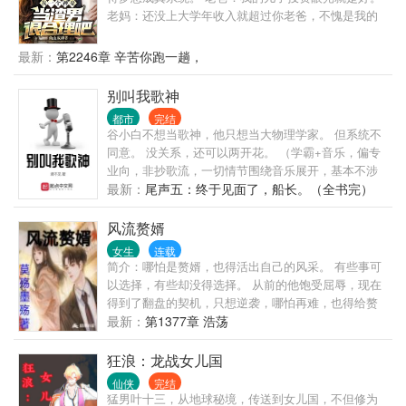
老妈：还没上大学年收入就超过你老爸，不愧是我的
儿子。 得到系统后江诚才知道原来人生可以过的如此
的随心所欲。 顶级豪车全款买！未来流量女星他随手
最新：
第2246章 辛苦你跑一趟，
就签约！ 他是人见人爱的校园男神！ 他是富可敌国的
商业大亨！ 他是威震四方的冷面大佬！
别叫我歌神
都市
完结
谷小白不想当歌神，他只想当大物理学家。 但系统不
同意。 没关系，还可以两开花。 （学霸+音乐，偏专
业向，非抄歌流，一切情节围绕音乐展开，基本不涉
足其他娱乐或商业领域。） 群：8520910
最新：
尾声五：终于见面了，船长。（全书完）
风流赘婿
女生
连载
简介：哪怕是赘婿，也得活出自己的风采。 有些事可
以选择，有些却没得选择。 从前的他饱受屈辱，现在
得到了翻盘的契机，只想逆袭，哪怕再难，也得给赘
婿正名，来人间一趟，不能留有遗憾。 美人，江山，
最新：
第1377章 浩荡
我都要。
狂浪：龙战女儿国
仙侠
完结
猛男叶十三，从地球秘境，传送到女儿国，不但修为