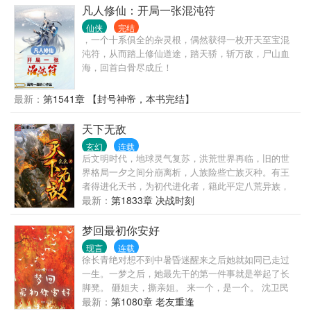
凡人修仙：开局一张混沌符
仙侠
完结
，一个十系俱全的杂灵根，偶然获得一枚开天至宝混
沌符，从而踏上修仙道途，踏天骄，斩万敌，尸山血
海，回首白骨尽成丘！
最新：
第1541章 【封号神帝，本书完结】
天下无敌
玄幻
连载
后文明时代，地球灵气复苏，洪荒世界再临，旧的世
界格局一夕之间分崩离析，人族险些亡族灭种。有王
者得进化天书，为初代进化者，籍此平定八荒异族，
令得人族在这地球上占据了一寸之地，一个全新的纪
最新：
第1833章 决战时刻
元揭开神秘的一角。“同阶无敌算个球啊？老子天下无
敌。”叶昊死命忽悠。
梦回最初你安好
现言
连载
徐长青绝对想不到中暑昏迷醒来之后她就如同已走过
一生。一梦之后，她最先干的第一件事就是举起了长
脚凳。 砸姐夫，撕亲姐。 来一个，是一个。 沈卫民
心里一直珍藏着一个人。一生无悔无怨默默守护着
最新：
第1080章 老友重逢