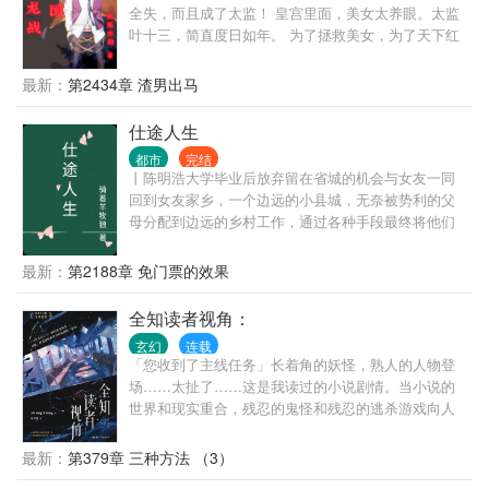
全失，而且成了太监！ 皇宫里面，美女太养眼。太监
叶十三，简直度日如年。 为了拯救美女，为了天下红
颜，叶十三奋发图强卧薪尝胆。 为了恢复男儿身，为
了成为真正的男子汉，太监叶十三，注定经历九九八
最新：
第2434章 渣男出马
十一难……
仕途人生
都市
完结
丨陈明浩大学毕业后放弃留在省城的机会与女友一同
回到女友家乡，一个边远的小县城，无奈被势利的父
母分配到边远的乡村工作，通过各种手段最终将他们
拆散了。但他们不知道的是陈明浩有着强大的背景，
在背景的支持和自己的努力之下，一路披荆斩棘，仕
最新：
第2188章 免门票的效果
途高歌，做到了封疆大吏，实现了他仕途之初许下
的“当官不为民做主，不如回家卖红薯”的初心誓言。
全知读者视角：
玄幻
连载
「您收到了主线任务」长着角的妖怪，熟人的人物登
场……太扯了……这是我读过的小说剧情。当小说的
世界和现实重合，残忍的鬼怪和残忍的逃杀游戏向人
们袭来。一个世界灭亡了，新的世界诞生。而我，则
是知晓新世界结局的唯一读者。如果我的人生和现在
最新：
第379章 三种方法 （3）
不同 那会是什么样的呢？