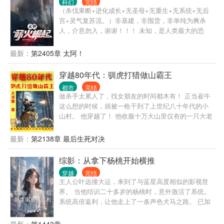
科幻
完结
总行了吧！ 只是他没想到，这依然逃脱不了那个混蛋
（杀伐果断+进化成长+无圣母+无重生+无系统+无后
的魔爪。 某腹黑的军团少帅，勾唇无情嘲笑：“宝贝，
宫+灵气复苏流。）非基建，非囤货，非单纯为爽杀
有件事忘了告诉你，我是Enigma，你现在可是我的专
人，介意勿入，谢谢！！！ 未知，是人类最大的恐
属omega了，我说过你逃不掉的！” “是吗？”池影拿大
惧。 当专家执意打开皇陵的那一刻，光明不复存在。
狙抵在他额头，咬牙道：“信不信，我爆了你的狗头！”
王炜去参观博物馆，不曾想遇到了史无前例的大暴
最新：
第2405章 太阿！
霍少帅：“夫人冷静点，我要是死了，你可成鳏夫了！”
雨，被困在博物馆。 暴雨过后，世界变了。 被污染的
池影：“无所谓，再找一个。” ”霍少帅：“你敢！” 但是
人类，可怕的怪物，神秘的种族接踵而至，一次又一
穿越80年代：驯虎打猎做山霸王
事实证明，霍少帅的确拿他没办法，只能将他宠到骨
次打破他的认知。 为了活下去，没有食物怎么办？饥
子里，他在想这样的话，这家伙就不会离开他了吧？
都市
完结
渴难耐的他把目光看向了老鼠…… 王炜嘴里嚼着老鼠
做杀手太累人了，找女朋友的时间都木有！ 正当崔牛
肉，惊奇的发现，原来吃老鼠能变强？ 他目光幽幽，
这么想的时候，就被一枪干到了上世纪八十年代的小
泛着绿光，看向其他的老鼠…… 文明的种子，终将化
山村。 他穿越了！ 他收服十万大山里仅有的一只大老
为点点星火，连绵不断，席卷星空。
虎，帮他拿下无数猛兽！ 温柔善良的未婚妻，为他洗
衣做饭料理家务，让他舒舒服服。 伶俐可爱的小姨
最新：
第2138章 最后生死对决
子，为他到处跑腿刺探情报。 天不怕地不怕的小舅
子，做他的跟班上山打狼下河擒鳄！ 原身崔牛，是个
综影：从拿下杨桃开始横推
软蛋，在村里受尽欺负。 现在，只有崔牛欺负别人的
穿越
完结
份。 老子不单单要做猎人，还要做山霸王！ 我的地盘
主人公叶远撞大运，来到了与蓝星高度相似的影视世
我做主，不是我的地盘，就把它变成我的地盘！ 十万
界。 当他结识二十多岁的杨桃时，意外激活了系统。
大山，慢慢成为崔牛的私家猎场！ 他打猎的名声，都
系统高倍返利，让他走上了一条声色犬马之路。 已加
传海外去了。 俄：“我们这边黑熊泛滥啊，上百万只都
载 需要什么女主，畅所欲言 简介无能，请移步正文。
吃人了，求崔猎神来我国杀熊！” 澳：“野猪比我们国