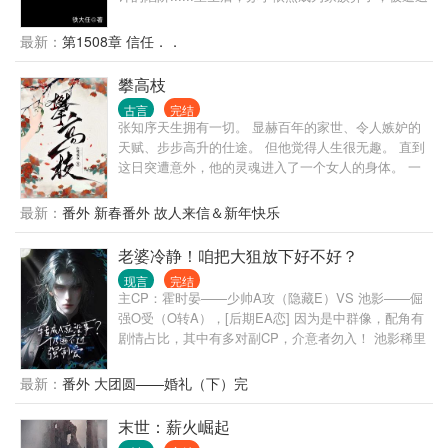
出京，这一世他要活出新的人生，他要走向那从来没
有触及的权利巅峰，但随即而来的却是步步危机......
最新：
第1508章 信任．．
攀高枝
古言
完结
张知序天生拥有一切。 显赫百年的家世、令人嫉妒的
天赋、步步高升的仕途。 但他觉得人生很无趣。 直到
这日突遭意外，他的灵魂进入了一个女人的身体。 一
个大字不识、却妄图攀上高枝变凤凰的女人。 · 陈宝
香从乡下千里迢迢赶来上京，就是想凭着姿色嫁贵
最新：
番外 新春番外 故人来信＆新年快乐
门。 她贪慕富贵、她阿谀奉承、她拜高踩低、她唯利
是图。 结果用尽一切手段，却还是没能得到心上人的
老婆冷静！咱把大狙放下好不好？
青睐。 心灰意冷的陈宝香正打算回乡下去，谁料脑海
现言
完结
里突然出现了一个男人的声音： “照我说的去做，保你
主CP：霍时晏——少帅A攻（隐藏E）VS 池影——倔
飞上枝头。” · 世家富贵男主魂移贪财女主身体里、与
强O受（O转A），[后期EA恋] 因为是中群像，配角有
她共用躯体，替她开挂攀高枝的故事。
剧情占比，其中有多对副CP，介意者勿入！ 池影稀里
糊涂穿书了，成了一位柔弱的omega。 等他缓过神
后，发现这个不友好的鬼世界，好像只针对他。 跟他
最新：
番外 大团圆——婚礼（下）完
一起穿越的室友，不是alpha就是beta，凭什么他一个
大直男却是omega，他真的承受不来啊！ 不过好在，
末世：薪火崛起
迟来的金手指也是手指，他来个逆天改命，变成alpha