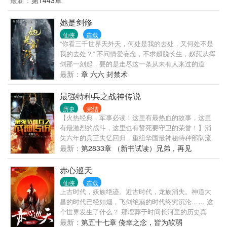
最新：
第1443章
家的人数还多，上千斤的都有！求崔猎神来我国灭
猪！” 北美：“魔鬼让狼群疯狂了，到处都是凶狼，被
她是剑修
咬死的人来不及埋！求崔猎神来我国宰狼！” …… 若
干年后，有人统计，崔猎神猎过的兽，保守估计绕地
仙侠
连载
球三圈！！
“你看三千世界天外天，何处是我的去处，又何处不是
我的去处？” 不问情爱妄念，不求超脱长生，赵莼从挥
剑那一刻起，要的是走尽这一条从未有人来过的道
路，她自己的路。 无cp女主视角修真文，慢热，升级
最新：
章 六六 封禁术
流
最强特种兵之战神传说
历史
完结
【火热经典，军事必读！这里有最热血的故事，这里
有最激烈的战斗，这里也有誓死要守卫的荣誉！】消
失六年的兵王失忆回归，重组华国最神秘特种部队流
沙！而流沙中，最强者名为幽灵。战争之门已经打
最新：
第2833章 （新书试读）兄弟，再见
开，血色阴影笼罩华国。家仇国恨，自由和荣誉，前
路虽然艰险，但我却从无畏惧。这是一本热血的故
赤心巡天
事，这是一个男人的传奇！
仙侠
连载
上古时代，妖族绝迹。近古时代，龙族消失。神道大
昌的时代已经如烟，飞剑绝巅的时代终究沉沦…… 这
个世界发生了什么？ 那埋葬于时间长河里的历史真
相，谁来聆听？ 山河千里写伏尸，乾坤百年描饿虎。
最新：
第五十七章 侥幸之念，皆为软弱