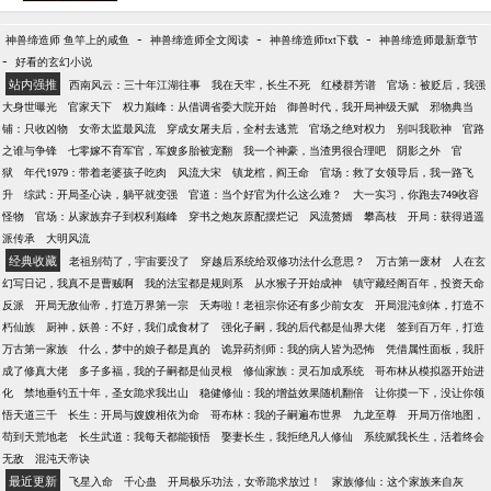
天地至公如无情， 我有赤心一颗、以巡天！
—————— 欢迎来到，情何以甚的仙侠世界。
-
-
-
神兽缔造师 鱼竿上的咸鱼
神兽缔造师全文阅读
神兽缔造师txt下载
神兽缔造师最新章节
—————— 枫林城：1044491349（普群） VIP验证
-
好看的玄幻小说
群：327980714
站内强推
西南风云：三十年江湖往事
我在天牢，长生不死
红楼群芳谱
官场：被贬后，我强
大身世曝光
官家天下
权力巅峰：从借调省委大院开始
御兽时代，我开局神级天赋
邪物典当
铺：只收凶物
女帝太监最风流
穿成女屠夫后，全村去逃荒
官场之绝对权力
别叫我歌神
官路
之谁与争锋
七零嫁不育军官，军嫂多胎被宠翻
我一个神豪，当渣男很合理吧
阴影之外
官
狱
年代1979：带着老婆孩子吃肉
风流大宋
镇龙棺，阎王命
官场：救了女领导后，我一路飞
升
综武：开局圣心诀，躺平就变强
官道：当个好官为什么这么难？
大一实习，你跑去749收容
怪物
官场：从家族弃子到权利巅峰
穿书之炮灰原配摆烂记
风流赘婿
攀高枝
开局：获得逍遥
派传承
大明风流
经典收藏
老祖别苟了，宇宙要没了
穿越后系统给双修功法什么意思？
万古第一废材
人在玄
幻写日记，我真不是曹贼啊
我的法宝都是规则系
从水猴子开始成神
镇守藏经阁百年，投资天命
反派
开局无敌仙帝，打造万界第一宗
夭寿啦！老祖宗你还有多少前女友
开局混沌剑体，打造不
朽仙族
厨神，妖兽：不好，我们成食材了
强化子嗣，我的后代都是仙界大佬
签到百万年，打造
万古第一家族
什么，梦中的娘子都是真的
诡异药剂师：我的病人皆为恐怖
凭借属性面板，我肝
成了修真大佬
多子多福，我的子嗣都是仙灵根
修仙家族：灵石加成系统
哥布林从模拟器开始进
化
禁地垂钓五十年，圣女跪求我出山
稳健修仙：我的增益效果随机翻倍
让你摸一下，没让你领
悟天道三千
长生：开局与嫂嫂相依为命
哥布林：我的子嗣遍布世界
九龙至尊
开局万倍地图，
苟到天荒地老
长生武道：我每天都能顿悟
娶妻长生，我拒绝凡人修仙
系统赋我长生，活着终会
无敌
混沌天帝诀
最近更新
飞星入命
千心蛊
开局极乐功法，女帝跪求放过！
家族修仙：这个家族来自灰