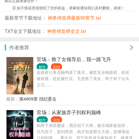
购买正版谢谢合作！
③ 如不慎该资源侵犯了您的权益，请麻烦通知我们及时删除，谢谢！
最新章节下载地址：
神兽缔造师最新50章节.txt
TXT全文下载地址：
神兽缔造师全文.txt
作者推荐
官场：救了女领导后，我一路飞升
都市
完结
县政府公务员杨鸣讲了真话，被贬至乡镇政府，处处
被歧视，处处被打压。无意救了美女，终于有了出头
之日……
最新：
第4909章 找纪委去
官场：从家族弃子到权利巅峰
都市
完结
纨绔子弟苏建波，酒后创下大祸，被京城家族放弃，
沦为弃子，直到死前，他才知道那次大祸，是继母设
计的陷阱......重生后，苏宁依然成为家族弃子，被遣送