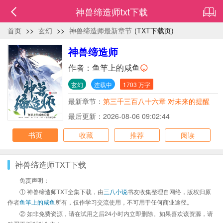
神兽缔造师txt下载
首页
>>
玄幻
>>
神兽缔造师最新章节
(TXT下载页)
神兽缔造师
作者：
鱼竿上的咸鱼
玄幻
连载中
1703 万字
最新章节：
第三千三百八十六章 对未来的提醒
最后更新：2026-08-06 09:02:44
书页
收藏
推荐
阅读
神兽缔造师TXT下载
免责声明：
① 神兽缔造师TXT全集下载，由
三八小说
书友收集整理自网络，版权归原
作者
鱼竿上的咸鱼
所有，仅作学习交流使用，不可用于任何商业途径。
② 如非免费资源，请在试用之后24小时内立即删除。如果喜欢该资源，请