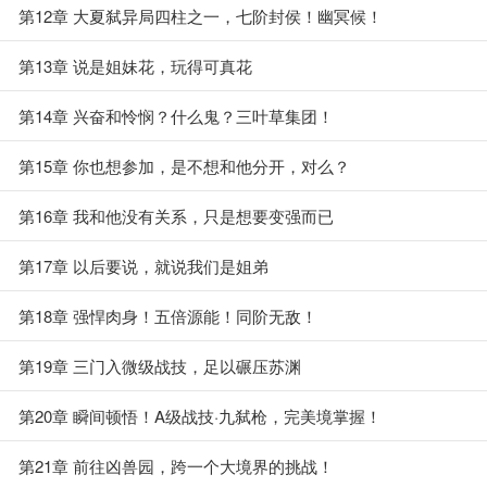
第12章 大夏弑异局四柱之一，七阶封侯！幽冥候！
第13章 说是姐妹花，玩得可真花
第14章 兴奋和怜悯？什么鬼？三叶草集团！
第15章 你也想参加，是不想和他分开，对么？
第16章 我和他没有关系，只是想要变强而已
第17章 以后要说，就说我们是姐弟
第18章 强悍肉身！五倍源能！同阶无敌！
第19章 三门入微级战技，足以碾压苏渊
第20章 瞬间顿悟！A级战技·九弑枪，完美境掌握！
第21章 前往凶兽园，跨一个大境界的挑战！