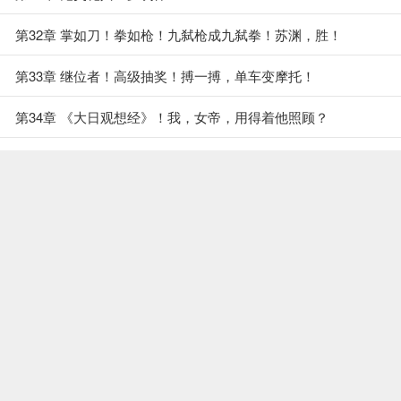
第32章 掌如刀！拳如枪！九弑枪成九弑拳！苏渊，胜！
第33章 继位者！高级抽奖！搏一搏，单车变摩托！
第34章 《大日观想经》！我，女帝，用得着他照顾？
第35章 源窍凝聚成功！自我脑补的许安颜！
第36章 铁石树，精神念师协会，同道中人
第37章 她会把我们的人头割下来喂狗！试试就逝世！
第38章 磨刀石。融化冰山，自信的慕容白
第39章 你吼辣么大声做什么？
第40章 姐，你该不会是想要——