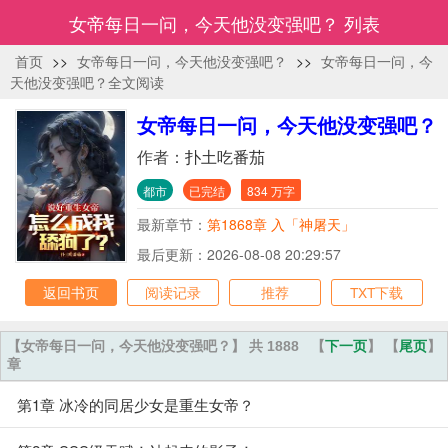
女帝每日一问，今天他没变强吧？ 列表
首页
>>
女帝每日一问，今天他没变强吧？
>>
女帝每日一问，今
天他没变强吧？全文阅读
女帝每日一问，今天他没变强吧？
作者：
扑土吃番茄
都市
已完结
834 万字
最新章节：
第1868章 入「神屠天」
最后更新：2026-08-08 20:29:57
返回书页
阅读记录
推荐
TXT下载
【女帝每日一问，今天他没变强吧？】 共 1888
【
下一页
】 【
尾页
】
章
第1章 冰冷的同居少女是重生女帝？