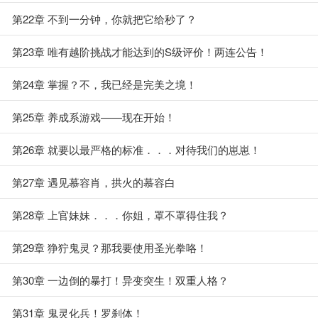
第22章 不到一分钟，你就把它给秒了？
第23章 唯有越阶挑战才能达到的S级评价！两连公告！
第24章 掌握？不，我已经是完美之境！
第25章 养成系游戏——现在开始！
第26章 就要以最严格的标准．．．对待我们的崽崽！
第27章 遇见慕容肖，拱火的慕容白
第28章 上官妹妹．．．你姐，罩不罩得住我？
第29章 狰狞鬼灵？那我要使用圣光拳咯！
第30章 一边倒的暴打！异变突生！双重人格？
第31章 鬼灵化兵！罗刹体！