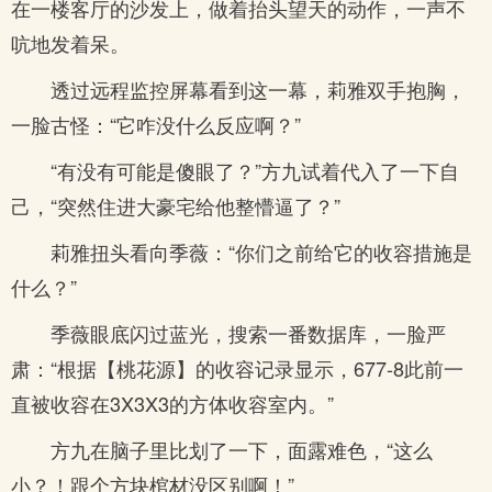
在一楼客厅的沙发上，做着抬头望天的动作，一声不
吭地发着呆。
透过远程监控屏幕看到这一幕，莉雅双手抱胸，
一脸古怪：“它咋没什么反应啊？”
“有没有可能是傻眼了？”方九试着代入了一下自
己，“突然住进大豪宅给他整懵逼了？”
莉雅扭头看向季薇：“你们之前给它的收容措施是
什么？”
季薇眼底闪过蓝光，搜索一番数据库，一脸严
肃：“根据【桃花源】的收容记录显示，677-8此前一
直被收容在3X3X3的方体收容室内。”
方九在脑子里比划了一下，面露难色，“这么
小？！跟个方块棺材没区别啊！”