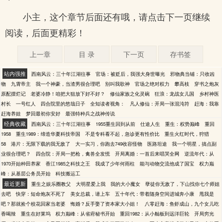
小主，这个章节后面还有哦，请点击下一页继续
阅读，后面更精彩！
上一章
目 录
下一页
存书签
站内强推
西南风云：三十年江湖往事
官场：被贬后，我强大身世曝光
邪物典当铺：只收凶
物
九霄帝主
我一个神豪，当渣男很合理吧
别叫我歌神
官场之绝对权力
攀高枝
穿书之炮灰
原配摆烂记
老婆冷静！咱把大狙放下好不好？
修仙家族之化灵碗
狂浪：龙战女儿国
乡村神医
村长
一号红人
四合院里的悠哉日子
全知读者视角：
凡人修仙：开局一张混沌符
赶海：我靠
赶海养娃
梦回最初你安好
最强特种兵之战神传说
经典收藏
西南风云：三十年江湖往事
1955重生回到从前
仕途人生
重生：权势巅峰
重回
1958
重生1989：缔造华夏科技帝国
不是专科看不起，急诊更有性价比
重生火红时代，狩猎
58
港片：无限下载的我无敌了
大一实习，你跑去749收容怪物
医路坦途
我一个明星，搞点副
业很合理吧？
四合院：开局一把枪，禽兽全发慌
开局离婚：一首后来唱哭全网
逆流年代：从
1970开始种田养家
香江1985之科技之王
我成了少年何雨柱
能与动物交流他成了国宝
权力巅
峰：从基层公务员开始
科技搬运工
最近更新
重生之娱乐圈教父
大明星爱上我
我的大小魔女
孽徒你无敌了，下山找你七个师姐
去吧
快穿：短命炮灰不死了
美女总裁，请上车
五十年代：带着随身空间进城奔小康
甩我是
吧？那就捡个校花回家当老婆
悔婚？反手娶了资本家大小姐！
八零赶海：鱼虾成山，九个女儿吃
香喝辣
重生在好莱坞
权力巅峰：从省府秘书开始
重回1982：从小舢板到远洋巨轮
开局穷光