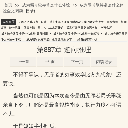
首页
>>
成为编号级异常是什么体验
>>
成为编号级异常是什么体
五月时期
验全文阅读
(目录)
大家在看
官场之绝对权力
官狱
重生七零：开局打猎养家，我把妻女宠上天
黑欲青春
加代
故事
绝色寡嫂
风流乡情
重生八八从木匠开始
我靠打爆学霸兑换黑科技
永夜余烬
-
-
成为编号级异常是什么体验 五月时期
成为编号级异常是什么体验全文阅读
成为编号级异常是
-
-
什么体验txt下载
成为编号级异常是什么体验最新章节
好看的都市小说
第887章 逆向推理
上一章
书 页
下一页
阅读记录
不得不承认，无序者的办事效率比方九想象中还
要快。
当然也可能是因为本次命令是由无序者局长季薇
亲自下令，用的还是最高规格指令，执行力度不可谓
不大。
于是短短半小时后。