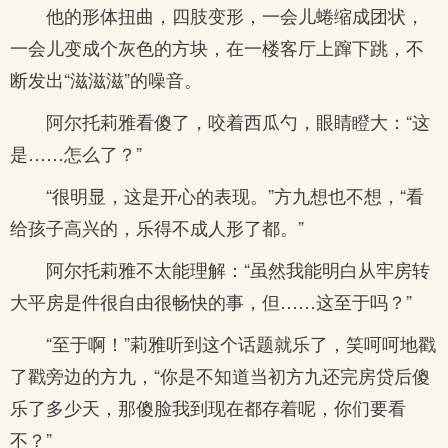
他的形体扭曲，四肢变形，一会儿蜷缩成团状，
一会儿变成个灰色的方块，在一楼客厅上蹿下跳，不
断发出“滋滋滋”的噪音。
阿尔托莉雅看傻了，咬着西瓜勺，眼睛瞪大：“这
是……怎么了？”
“很明显，这是开心的表现。”方九想也不想，“看
给孩子高兴的，乐得不成人形了都。”
阿尔托莉雅不太能理解：“虽然我能明白从牢房转
大平房是件很自由很畅快的事，但……这至于吗？”
“至于啊！”莉雅听到这个话题就乐了，笑呵呵地戳
了戳旁边的方九，“你是不知道当初方九还完房贷后傻
乐了多少天，那傻脸我到现在都存着呢，你们要看
不？”