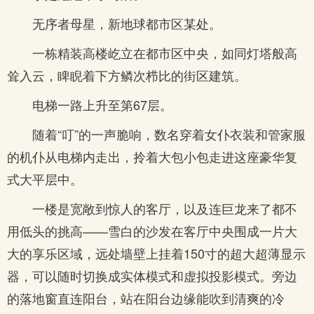
无序者母星，新地球都市区某处。
一栋精装高楼屹立在都市区中央，如同灯塔般高
耸入云，睥睨着下方鳞次栉比的街区建筑。
电梯一路上升至第67层。
随着“叮”的一声脆响，数名穿着女仆衣装和管家服
的机仆从电梯内走出，拎着大包小包走进这座豪华复
式大平层中。
一楼是宽敞到惊人的客厅，以及连巨龙来了都不
用低头的挑高——雪白的沙发在客厅中央围成一片大
大的享乐区域，远处墙壁上挂着150寸的超大超薄显示
器，可以随时切换成实体模式和虚拟投影模式。旁边
的落地窗直连阳台，站在阳台边缘能吹到清爽的冷