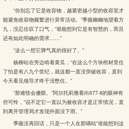
“你别忘了它是收容物，越紧密越小型的收容室才
能避免收容物频繁进行异常活动。”季薇幽幽地望着方
九，没忍住叹了口气，“谁能想到它是有智慧的，而且
还有如此明确的需求……”
“这么一想它脾气真的很好了。”
杨柳站在旁边啃着黄瓜，“在这么个方块棺材里住
了怕是有八九个世纪，就这都一直没突破收容，直到
今天看见领导才终于没憋住。”
“那难怪会傻眼。”阿尔托莉雅看向677-8的眼神有
些可怜，“说不定它一直以为被收容才是正常情况，直
到离开管理局才发现外面没下雨。”
季薇没再回话，只是一个人在那嘀咕“谁能想到这