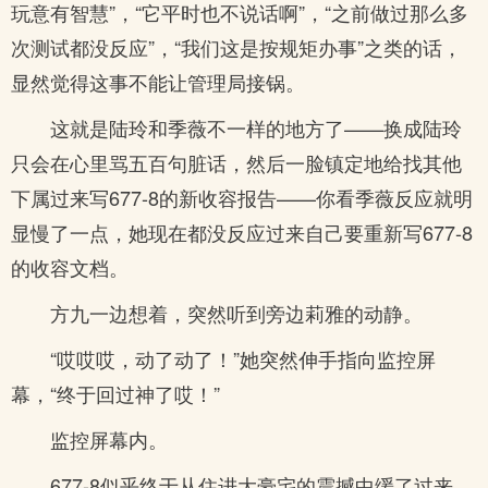
玩意有智慧”，“它平时也不说话啊”，“之前做过那么多
次测试都没反应”，“我们这是按规矩办事”之类的话，
显然觉得这事不能让管理局接锅。
这就是陆玲和季薇不一样的地方了——换成陆玲
只会在心里骂五百句脏话，然后一脸镇定地给找其他
下属过来写677-8的新收容报告——你看季薇反应就明
显慢了一点，她现在都没反应过来自己要重新写677-8
的收容文档。
方九一边想着，突然听到旁边莉雅的动静。
“哎哎哎，动了动了！”她突然伸手指向监控屏
幕，“终于回过神了哎！”
监控屏幕内。
677-8似乎终于从住进大豪宅的震撼中缓了过来，