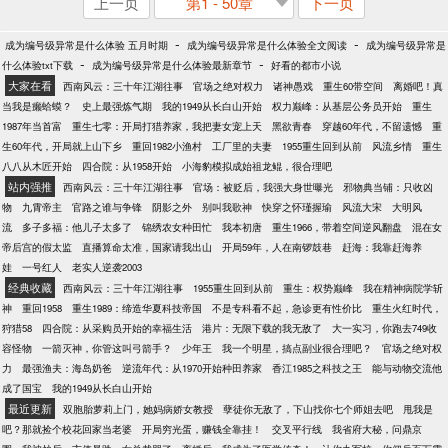
上一页
第1 - 50章
下一页
-
-
成为编号级异常是什么体验 五月时期
成为编号级异常是什么体验全文阅读
成为编号级异常是
-
-
什么体验txt下载
成为编号级异常是什么体验最新章节
好看的都市小说
大家在看
西南风云：三十年江湖往事
官场之绝对权力
诸神愚戏
重生60带空间
离婚吧！真
当我是癞蛤蟆？
史上最强炼气期
我的1949从长白山开始
权力巅峰：从基层公务员开始
重生
1987年当首富
重生七零：开局打猎养家，我把妻女宠上天
黑欲青春
穿越60年代，不留遗憾
重
生60年代，开局就上山下乡
重回1982小渔村
工厂里的夫妻
1955重生回到从前
风流乡情
重生
八八从木匠开始
四合院：从1958开始
小海豹模拟成始祖龙鲲，很合理吧
站内强推
西南风云：三十年江湖往事
官场：被贬后，我强大身世曝光
邪物典当铺：只收凶
物
九霄帝主
官路之谁与争锋
阴影之外
别叫我歌神
快穿之怀瑾握瑜
风流大宋
大明风
流
多子多福：他儿子太多了
锦绣农女种田忙
我本初唐
重生1966，带着空间逆风翻盘
混在女
帝后宫的假太监
直播算命太准，国家请我出山
开局59年，人在南锣鼓巷
赶海：我靠赶海养
娃
一号红人
老实人逆袭2003
经典收藏
西南风云：三十年江湖往事
1955重生回到从前
重生：权势巅峰
我在精神病院学斩
神
重回1958
重生1989：缔造华夏科技帝国
不是专科看不起，急诊更有性价比
重生火红时代，
狩猎58
四合院：从采购员开始的幸福生活
港片：无限下载的我无敌了
大一实习，你跑去749收
容怪物
一箭灭神，你管这叫弓箭手？
少年王
我一个明星，搞点副业很合理吧？
官场之绝对权
力
最强渔夫：海岛奶爸
逆流年代：从1970开始种田养家
香江1985之科技之王
能与动物交流他
成了国宝
我的1949从长白山开始
最近更新
双胞胎萝莉上门，她妈病娇女教授
孽徒你无敌了，下山找你七个师姐去吧
甩我是
吧？那就捡个校花回家当老婆
开局穷光蛋，赚钱全靠挂！
交叉平行线
我省府大秘，问鼎京