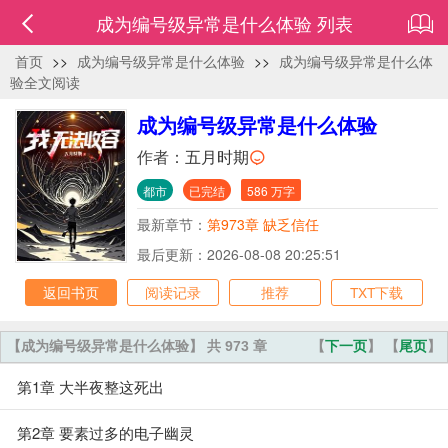
成为编号级异常是什么体验 列表
首页
>>
成为编号级异常是什么体验
>>
成为编号级异常是什么体
验全文阅读
成为编号级异常是什么体验
作者：
五月时期
都市
已完结
586 万字
最新章节：
第973章 缺乏信任
最后更新：2026-08-08 20:25:51
返回书页
阅读记录
推荐
TXT下载
【成为编号级异常是什么体验】 共 973 章
【
下一页
】 【
尾页
】
第1章 大半夜整这死出
第2章 要素过多的电子幽灵