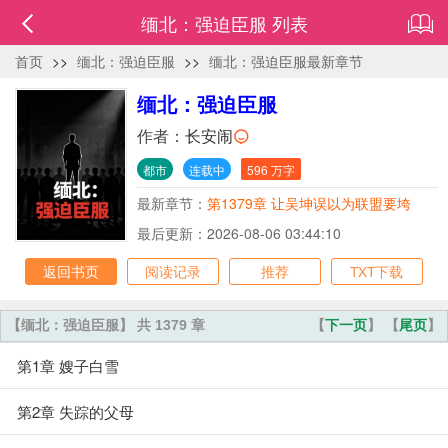
缅北：强迫臣服 列表
首页
>>
缅北：强迫臣服
>>
缅北：强迫臣服最新章节
缅北：强迫臣服
作者：
长安闹
都市
连载中
596 万字
最新章节：
第1379章 让吴坤误以为联盟要垮
最后更新：2026-08-06 03:44:10
返回书页
阅读记录
推荐
TXT下载
【缅北：强迫臣服】 共 1379 章
【
下一页
】 【
尾页
】
第1章 嫂子白雪
第2章 失踪的父母