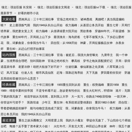
-
-
-
缅北：强迫臣服 长安闹
缅北：强迫臣服全文阅读
缅北：强迫臣服txt下载
缅北：强迫臣服
-
最新章节
好看的都市小说
大家在看
西南风云：三十年江湖往事
官场之绝对权力
诸神愚戏
离婚吧！真当我是癞蛤
蟆？
史上最强炼气期
我的1949从长白山开始
权力巅峰：从基层公务员开始
重生七零：开局打
猎养家，我把妻女宠上天
权力巅峰：从借调省委大院开始
黑欲青春
穿越60年代，不留遗憾
加
代故事
重生60年代，开局就上山下乡
最强渔夫：海岛奶爸
七零不做冤大头，下乡赶山娶村
花
我，词爹曲皇，你拿我当牛马！
四合院：从1958开始
神豪，开局征服极品女神
永夜余
烬
重生80：从赶山打猎开始暴富
站内强推
西南风云：三十年江湖往事
官场：被贬后，我强大身世曝光
九霄帝主
我一个神
豪，当渣男很合理吧
别叫我歌神
官场之绝对权力
攀高枝
穿书之炮灰原配摆烂记
开局：获得
逍遥派传承
老婆冷静！咱把大狙放下好不好？
仕途狂飙
修仙家族之化灵碗
八零军嫂上位
记
风月宝鉴
仕途人生
都市风流仙医
赶海：我靠赶海养娃
天下无敌
梦回最初你安好
穿越
后系统给双修功法什么意思？
经典收藏
西南风云：三十年江湖往事
1955重生回到从前
重生：权势巅峰
重回1958
重生
1989：缔造华夏科技帝国
不是专科看不起，急诊更有性价比
重生火红时代，狩猎58
港片：无限
下载的我无敌了
校花学姐从无绯闻，直到我上大学
大一实习，你跑去749收容怪物
一箭灭神，
你管这叫弓箭手？
医路坦途
少年王
重生58：有系统谁还娶俏寡妇
重回1982小渔村
四合院：
带着娄晓娥提前躺平
能与动物交流他成了国宝
我，词爹曲皇，你拿我当牛马！
权力巅峰：从基
层公务员开始
我的1949从长白山开始
最近更新
重生之娱乐圈教父
大明星爱上我
我的大小魔女
孽徒你无敌了，下山找你七个师姐
去吧
悔婚？反手娶了资本家大小姐！
火红年代：开发北大荒，种田赶山养全家
86年：我五个嫂