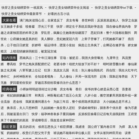
-
-
-
快穿之贵女锦绣荣华 一枕宸风
快穿之贵女锦绣荣华全文阅读
快穿之贵女锦绣荣华txt下载
-
快穿之贵女锦绣荣华最新章节
好看的古言小说
大家在看
满门炮灰读我心后，全家造反了
庶女有毒
兽世种田：反派崽崽超粘人
快穿之虫族
女王她多子多福
咬春靥
浮光三千里
快穿：绑定生子系统后我好孕连连
我在修仙界搞内卷
穿
越之农家独苗苗的科举之路
穿乱世，疯癫公主她靠抢劫建国了
恶妃归来：整个大陆都在颤抖
两
世欢：公府嫡女她是真的狂
美人酥软，贵妃她宠冠六宫
上辈子苦够了，打死她都不嫁了
燕宫
杀，公子他日日娇宠
折娇啼
福运绵绵，团宠小皇姑
疯批公主杀疯了，众卿还在修罗场
娇女嫁
糙汉
上错花轿嫁病弱权臣，被宠冠京城
站内强推
西南风云：三十年江湖往事
官场：被贬后，我强大身世曝光
九霄帝主
风流赘
婿
攀高枝
穿书之炮灰原配摆烂记
老婆冷静！咱把大狙放下好不好？
晴时踏雪覆白桥
修仙家
族之化灵碗
八零军嫂上位记
狂浪：龙战女儿国
长生：别人修仙我练武
四合院：我在火红年代
挣外汇
乡村神医村长
全知读者视角：
凡人修仙：开局一张混沌符
赶海：我靠赶海养娃
天下
无敌
梦回最初你安好
穿越后系统给双修功法什么意思？
经典收藏
小师妹明明超强却过分沙雕
庶女有毒
香归
侯爷的掌心娇是朵黑心莲
吾妻甚
妙
裕妃娘娘躺赢日常
和离后，神医毒妃成了战王心尖宠
八岁小娃，搬空渣爹库房跟着外祖一家
去流放
惹金枝
我家直播间通古今
为奴三年后，整个侯府跪求我原谅
大小姐她总是不求上
进
换亲后，夫人只想种田
九姑娘她一身反骨人还狂
穿成岭南悍妇，驯兽养个俏夫君
修为尽废
后，我被逼退出宗门
快穿：福孕神兽靠多子重回巅峰
反派权臣偷看日记后每天崩我剧情
王府里
来了个捡破烂的崽崽
穿成继母后，我改造全家种田忙
最近更新
皇后的容光
侯府忘恩负义？权臣撑腰，我虐渣
国公府丫鬟内卷日常
为师
寡人有
冤
奶娘娇软，权贵们只想父凭子贵
谁说她不能靠科举位极人臣
女帝从签到种田开始
误青