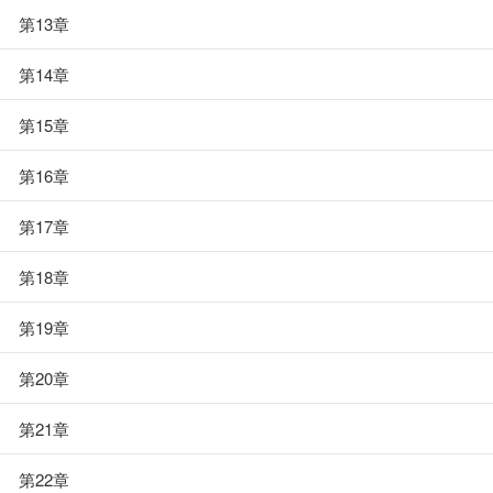
第13章
第14章
第15章
第16章
第17章
第18章
第19章
第20章
第21章
第22章