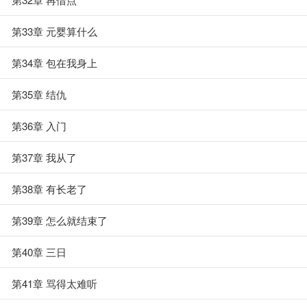
第33章 元婴算什么
第34章 包在我身上
第35章 结仇
第36章 入门
第37章 我从了
第38章 有长老了
第39章 怎么就结束了
第40章 三日
第41章 骂得太难听