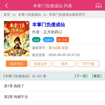
本掌门负债成仙 列表
首页
>>
本掌门负债成仙
>>
本掌门负债成仙最新章节
本掌门负债成仙
作者：
正月初四
仙侠
连载中
80 万字
最新章节：
第162章 双簧
最后更新：2026-08-05 23:37:22
返回书页
阅读记录
推荐
TXT下载
【本掌门负债成仙】 共 162 章
【
下一页
】 【
尾页
】
第1章 跑路了
第2章 狗都不当