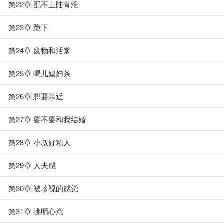
第22章 配不上陆青淮
第23章 跪下
第24章 废物和活爹
第25章 喝儿媳妇茶
第26章 想要亲近
第27章 要不要和我结婚
第28章 小叔好粘人
第29章 人夫感
第30章 被珍视的感觉
第31章 挑明心意