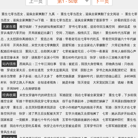
上一页
第1 - 50章
下一页
-
-
重生七零当恶女，逼疯全家爽翻了 九奚
重生七零当恶女，逼疯全家爽翻了全文阅读
重生七零
-
-
当恶女，逼疯全家爽翻了txt下载
重生七零当恶女，逼疯全家爽翻了最新章节
好看的现言小说
大家在看
搬空钱财：下乡的娇知青她军婚了
穿书七零女配，提前夺回玉佩空间
揉碎温柔
快
穿从魂穿六零开始
开局就被赶出豪门
空间，万能的，痴情兵王，我的！
重生80年代当军嫂
封
总，太太想跟你离婚很久了
窒息占有
穿越：带着老宅在七零年代吃瓜
带着空间穿越六十年代嫁
兵哥哥
开局杀系统，末世大佬七零爽翻天
甜蜜军婚：女企业家在八零赚翻了
六零赶海养崽：女
配婚后幸福生活
重回八五，自助粥火爆了
七零捡漏老宅后，小可怜一夜暴富
所有人偷听我心声
改变悲惨未来
快穿：拯救那个反派小可怜
重生60年代好生活
快穿：绿茶小三攻略大佬手册
站内强推
西南风云：三十年江湖往事
官场：被贬后，我强大身世曝光
邪物典当铺：只收凶
物
穿成女屠夫后，全村去逃荒
女帝太监最风流
官狱
阴影之外
穿书之炮灰原配摆烂记
重生
南非当警察
多子多福：他儿子太多了
春野尤物寡嫂
穿越80年代：驯虎打猎做山霸王
乡村神医
村长
快穿之路人不炮灰
全知读者视角：
她是剑修
毁灭使徒
大宋宠妃陈三娘
诡秘：善魔
女
开局59年，人在南锣鼓巷
经典收藏
末世女穿越年代的肆意生活
军婚甜宠：我在七零被全家宠爆了
重生七零，下乡前我
搬空全家
军婚？带签到系统穿七零女炮灰
假千金手撕剧本，沙雕摆烂躺麻了
开局寡妇囤物资穿
越六零
重生后，全员哭到昏厥求我原谅
七零小作精娇气包的狼崽子男友
军婚：医学天才在七零
靠空间开挂
快穿：渣了男主后女配被关哭了
玄学大佬她又去摆地摊了
七零：她从四岁开始成为
国家栋梁
一觉醒来，穿越七十年代小知青
五零年代随娘改嫁的小炮灰
七零军嫂种田忙
重生包
租婆
我在年代文里吃瓜看戏
快穿之在年代文里被迫柔弱
五零穿书日常
七零军婚甜蜜蜜，小知
青风生水起