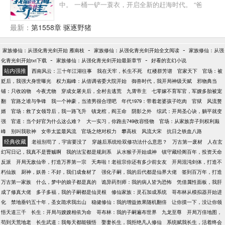
中。 一桶一铲一蓑衣，开启全新的赶海时代。 “爸
号：“大师，我家房子好像有点问题。” 姜一：“你家房
爸，今天要去抓大螃蟹吗？要赚很多很多钱哦？”
子造在万人坟堆上，要是没问题才可怕。” 因此一桩尘
最新：
第1558章 驱逐野猪
封多年的故事被揭露。 随着一件件离奇又匪夷所思的
事件出现，竟一不小心引起了特殊小组人员的注意！
特殊小组：姜大师，您算的太准，国家想请你出山！
-
-
家族修仙：从强化青光剑开始 雁南枝
家族修仙：从强化青光剑开始全文阅读
家族修仙：从强
-
系统：叮！新一轮功德值即将开启，请宿主再接再
-
化青光剑开始txt下载
家族修仙：从强化青光剑开始最新章节
好看的玄幻小说
厉，飞升天道指日可待！ 姜一：！！！
站内强推
西南风云：三十年江湖往事
我在天牢，长生不死
红楼群芳谱
官家天下
官场：被
贬后，我强大身世曝光
权力巅峰：从借调省委大院开始
御兽时代，我开局神级天赋
邪物典当
铺：只收凶物
今夜尤物
穿成女屠夫后，全村去逃荒
九霄帝主
七零嫁不育军官，军嫂多胎被宠
翻
官路之谁与争锋
我一个神豪，当渣男很合理吧
年代1979：带着老婆孩子吃肉
官狱
风流赘
婿
官场：救了女领导后，我一路飞升
镇龙棺，阎王命
阴影之外
综武：开局圣心诀，躺平就变
强
官道：当个好官为什么这么难？
大一实习，你跑去749收容怪物
官场：从家族弃子到权利巅
峰
别叫我歌神
女帝太监最风流
官场之绝对权力
攀高枝
风流大宋
抗日之铁血八路
经典收藏
老祖别苟了，宇宙要没了
穿越后系统给双修功法什么意思？
万古第一废材
人在玄
幻写日记，我真不是曹贼啊
我的法宝都是规则系
从水猴子开始成神
镇守藏经阁百年，投资天命
反派
开局无敌仙帝，打造万界第一宗
夭寿啦！老祖宗你还有多少前女友
开局混沌剑体，打造不
朽仙族
厨神，妖兽：不好，我们成食材了
强化子嗣，我的后代都是仙界大佬
签到百万年，打造
万古第一家族
什么，梦中的娘子都是真的
诡异药剂师：我的病人皆为恐怖
凭借属性面板，我肝
成了修真大佬
多子多福，我的子嗣都是仙灵根
修仙家族：灵石加成系统
哥布林从模拟器开始进
化
禁地垂钓五十年，圣女跪求我出山
稳健修仙：我的增益效果随机翻倍
让你摸一下，没让你领
悟天道三千
长生：开局与嫂嫂相依为命
哥布林：我的子嗣遍布世界
九龙至尊
开局万倍地图，
苟到天荒地老
长生武道：我每天都能顿悟
娶妻长生，我拒绝凡人修仙
系统赋我长生，活着终会