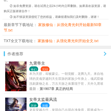
② 如非免费资源，请在试用之后24小时内立即删除。如果喜欢该资源，请
购买正版谢谢合作！
③ 如不慎该资源侵犯了您的权益，请麻烦通知我们及时删除，谢谢！
最新章节下载地址：
家族修仙：从强化青光剑开始最新50章
节.txt
TXT全文下载地址：
家族修仙：从强化青光剑开始全文.txt
作者推荐
九霄帝主
奇幻
完结
本为天骄，却被蒙尘。一朝觉醒，龙腾九天。来自地
球的灵魂穿越到天生双脉的家族少年身上，魂武双修
洗刷废物之名，万古天脉之体重现于世，天外九霄谁
敢称帝？
最新：
第1907章 真正的结局
女帝太监最风流
历史
连载
龙辰穿越古代，发现自己出现在净身房，即将成为一