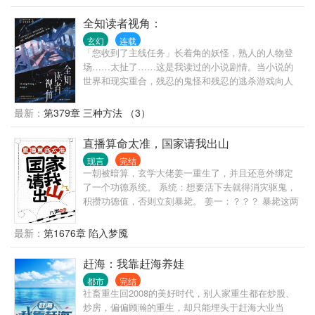
此，扎根在农村里，带着父老乡亲们发家致富。 帮助
过他的人，他会十倍百倍报答；曾经侮辱、陷害过他
全知读者视角：
的人，他也会无数倍的奉还。 从此，城市里少了一名
玄幻
连载
大学生，五源村多了一名神医，五源村也成为了全国
「您收到了主线任务」长着角的妖怪，熟人的人物登
长寿村。
场……太扯了……这是我读过的小说剧情。当小说的
世界和现实重合，残忍的鬼怪和残忍的逃杀游戏向人
们袭来。一个世界灭亡了，新的世界诞生。而我，则
是知晓新世界结局的唯一读者。如果我的人生和现在
最新：
第379章 三种方法 （3）
不同 那会是什么样的呢？
直播算命太准，国家请我出山
现言
完结
一朝被暗算，玄学大佬姜一重生了，并且还意外绑定
了一个功德系统。 系统：想要活下去就得消灾驱鬼，
积攒功德值，否则立刻暴毙。 姜一：？？？ 暴毙这两
个字，会不会太狠了点？ 为了能够续命，姜一决定成
为一名玄学主播，直播算命攒功德。 水友1号：“大
最新：
第1676章 陷入梦魇
师，我弟弟失踪十几年了，不知道是死是活？” 姜
一：“明天开车一路往西北方向，然后路过的第十二个
赶海：我靠赶海养娃
村庄，他就在那里。” 于是藏匿多年的头号人贩子成功
都市
完结
被抓。 水友2号：“大师，有个女鬼要伤害我儿子，求
社畜重生回2008的美好时代，别人家重生都在炒股、
你救救他！” 姜一：“你儿子杀妻骗保，还想我救？
炒房，偏偏顾瀚的重生，却只能埋头于赶海大业当
死！！！” 然后案件重新调查，真相大白。 水友3