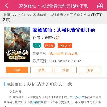
家族修仙：从强化青光剑开始txt下载
首页
>>
玄幻
>>
家族修仙：从强化青光剑开始全文阅读
(TXT下
载页)
家族修仙：从强化青光剑开始
作者：
雁南枝
玄幻
已完结
965 万字
最新章节：
第2308章 神水之晶
最后更新：2026-08-07 21:33:45
书页
收藏
推荐
阅读
家族修仙：从强化青光剑开始TXT下载
免责声明：
① 家族修仙：从强化青光剑开始TXT全集下载，由
三八小说
书友收集整理
自网络，版权归原作者
雁南枝
所有，仅作学习交流使用，不可用于任何商业途
径。