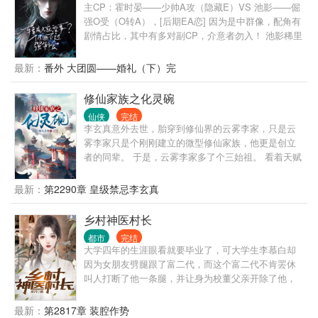
流。
主CP：霍时晏——少帅A攻（隐藏E）VS 池影——倔
强O受（O转A），[后期EA恋] 因为是中群像，配角有
剧情占比，其中有多对副CP，介意者勿入！ 池影稀里
糊涂穿书了，成了一位柔弱的omega。 等他缓过神
后，发现这个不友好的鬼世界，好像只针对他。 跟他
最新：
番外 大团圆——婚礼（下）完
一起穿越的室友，不是alpha就是beta，凭什么他一个
大直男却是omega，他真的承受不来啊！ 不过好在，
修仙家族之化灵碗
迟来的金手指也是手指，他来个逆天改命，变成alpha
仙侠
完结
总行了吧！ 只是他没想到，这依然逃脱不了那个混蛋
李玄真意外去世，胎穿到修仙界的云雾李家，只是云
的魔爪。 某腹黑的军团少帅，勾唇无情嘲笑：“宝贝，
雾李家只是个刚刚建立的微型修仙家族，他更是创立
有件事忘了告诉你，我是Enigma，你现在可是我的专
者的同辈。 于是，云雾李家多了个三始祖。 看着天赋
属omega了，我说过你逃不掉的！” “是吗？”池影拿大
强大的家主哥，又看了看喜欢瞎忙活，浪费资质的二
狙抵在他额头，咬牙道：“信不信，我爆了你的狗头！”
姐，最后再感受着资质普通的自己，李玄真心累啊。
最新：
第2290章 皇级禁忌李玄真
霍少帅：“夫人冷静点，我要是死了，你可成鳏夫了！”
幸好穿越者配备着金手指的，他发现跟着自己穿越而
池影：“无所谓，再找一个。” ”霍少帅：“你敢！” 但是
来的祖传的玉碗竟然是个宝贝，可以炼化灵物中的灵
乡村神医村长
事实证明，霍少帅的确拿他没办法，只能将他宠到骨
气为灵液。 服用灵液修炼速度超快，还没有丹毒，比
子里，他在想这样的话，这家伙就不会离开他了吧？
都市
完结
丹药强多了。 凭借着化灵碗，李玄真到处搜刮灵物，
大学四年的生涯眼看就要毕业了，可大学生李慕白却
赚取灵石，最终走出了一条磕灵物修仙道路。
因为女朋友劈腿跟了富二代，而这个富二代不肯罢休
叫人打断了他一条腿，并让身为校董父亲开除了他，
心灰意冷的李慕白回到了生他养他的农村，被人起了
个绰号叫“铁拐李”，意外的获得了真铁拐李的传承。从
最新：
第2817章 装腔作势