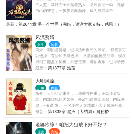
个太监。幸好刀子匠是老熟人，龙辰躲过一劫，凭借
自己的智慧，一步步走向巅峰，成为最强皇帝！
最新：
第2641章 另一个世界（完结，谢谢大家支持，感恩！）
风流赘婿
女生
连载
简介：哪怕是赘婿，也得活出自己的风采。 有些事可
以选择，有些却没得选择。 从前的他饱受屈辱，现在
得到了翻盘的契机，只想逆袭，哪怕再难，也得给赘
婿正名，来人间一趟，不能留有遗憾。 美人，江山，
最新：
第1377章 浩荡
我都要。
大明风流
历史
连载
简介：大明弘治末年，土地兼并严重，王朝矛盾集
聚。内部倾轧如火如荼，外敌犯边烽烟四起。内忧外
患，一触即发。 一名现代人穿越成为大明顶级外戚，
本以为能安安稳稳的享受荣华富贵的生活，谁知等待
最新：
第1338章 尾声（大结局）凫籾棔
他的命运将是被未来的嘉靖皇帝‘斩于西市’。 不甘引颈
受戮的命运，奋起抗争才是正途。且看他如何辗转腾
老婆冷静！咱把大狙放下好不好？
挪扭转乾坤。成就一番辉煌大业，留下一段大明风
现言
完结