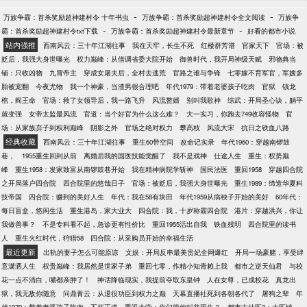
敌。”叶昊死命忽悠。
-
-
万族争霸：首杀奖励超神建村令 十年书虫
万族争霸：首杀奖励超神建村令全文阅读
万族争
-
-
霸：首杀奖励超神建村令txt下载
万族争霸：首杀奖励超神建村令最新章节
好看的都市小说
站内强推
西南风云：三十年江湖往事
我在天牢，长生不死
红楼群芳谱
官家天下
官场：被
贬后，我强大身世曝光
权力巅峰：从借调省委大院开始
御兽时代，我开局神级天赋
邪物典当
铺：只收凶物
九霄帝主
穿成女屠夫后，全村去逃荒
官路之谁与争锋
七零嫁不育军官，军嫂多
胎被宠翻
今夜尤物
我一个神豪，当渣男很合理吧
年代1979：带着老婆孩子吃肉
官狱
镇龙
棺，阎王命
官场：救了女领导后，我一路飞升
风流赘婿
别叫我歌神
综武：开局圣心诀，躺平
就变强
女帝太监最风流
官道：当个好官为什么这么难？
大一实习，你跑去749收容怪物
官
场：从家族弃子到权利巅峰
阴影之外
官场之绝对权力
攀高枝
风流大宋
抗日之铁血八路
经典收藏
西南风云：三十年江湖往事
重生60带空间
改命记实录
年代1960：穿越南锣鼓
巷，
1955重生回到从前
离婚后我的国医技能觉醒了
我不是戏神
仕途人生
重生：权势巅
峰
重生1958：发家致富从南锣鼓巷开始
我在精神病院学斩神
国民法医
重回1958
穿越四合院
之开局落户四合院
四合院里的悠哉日子
官场：被贬后，我强大身世曝光
重生1989：缔造华夏科
技帝国
四合院：赚到的美好人生
年代：我在58有块田
年代1959从病秧子开始的美好
60年代：
每日盲盒，悠闲生活
重生港岛，家大业大
四合院：我，十岁称霸四合院
港片：穿越洪兴，你让
我做善事？
不是专科看不起，急诊更有性价比
重回1955活出自我
铁血残明
四合院里的读书
人
重生火红时代，狩猎58
四合院：从采购员开始的幸福生活
最近更新
出轨的妻子怎么可能原谅
文娱：开局反串最美贵妃全网爆红
开局一场豪赌，享受肆
意潇洒人生
权贵巅峰：我居然是世家子弟
重回七零，作精小知青赖上我
都市之逆天仙君
与校
花一点不清白，嘴都亲肿了！
神话降临现实，我提前夺取东皇钟
人在女尊，已成校花
真龙出
狱，我无敌你随意
问鼎青云：从退役功臣到权力之巅
天幕直播社死到各朝各代了
屠狗之辈
年