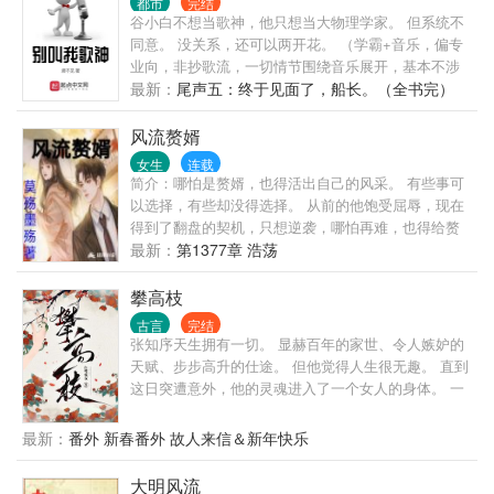
都市
完结
谷小白不想当歌神，他只想当大物理学家。 但系统不
同意。 没关系，还可以两开花。 （学霸+音乐，偏专
业向，非抄歌流，一切情节围绕音乐展开，基本不涉
足其他娱乐或商业领域。） 群：8520910
最新：
尾声五：终于见面了，船长。（全书完）
风流赘婿
女生
连载
简介：哪怕是赘婿，也得活出自己的风采。 有些事可
以选择，有些却没得选择。 从前的他饱受屈辱，现在
得到了翻盘的契机，只想逆袭，哪怕再难，也得给赘
婿正名，来人间一趟，不能留有遗憾。 美人，江山，
最新：
第1377章 浩荡
我都要。
攀高枝
古言
完结
张知序天生拥有一切。 显赫百年的家世、令人嫉妒的
天赋、步步高升的仕途。 但他觉得人生很无趣。 直到
这日突遭意外，他的灵魂进入了一个女人的身体。 一
个大字不识、却妄图攀上高枝变凤凰的女人。 · 陈宝
香从乡下千里迢迢赶来上京，就是想凭着姿色嫁贵
最新：
番外 新春番外 故人来信＆新年快乐
门。 她贪慕富贵、她阿谀奉承、她拜高踩低、她唯利
是图。 结果用尽一切手段，却还是没能得到心上人的
大明风流