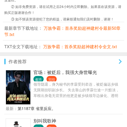
② 如非免费资源，请在试用之后24小时内立即删除。如果喜欢该资源，请
购买正版谢谢合作！
③ 如不慎该资源侵犯了您的权益，请麻烦通知我们及时删除，谢谢！
最新章节下载地址：
万族争霸：首杀奖励超神建村令最新50章
节.txt
TXT全文下载地址：
万族争霸：首杀奖励超神建村令全文.txt
作者推荐
官场：被贬后，我强大身世曝光
都市
完结
领导隐退，身为秘书的李霖受到牵连，被贬偏远乡镇
无限期挂职副乡长。 失去靠山的李霖仕途一片黯淡，
草根出身毫无背景的他更是被乡镇领导边缘化、透明
化，遭受各种打压、排挤。 就在李霖认为人生无望之
时，他的贵人从天而降，自此平步青云，无人能挡。
最新：
第1187章 省里反应。
原来，他最大的靠山，竟然就是他自己！
别叫我歌神