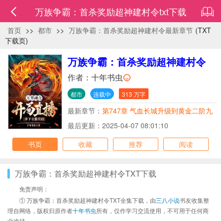
万族争霸：首杀奖励超神建村令txt下载
首页
>>
都市
>>
万族争霸：首杀奖励超神建村令最新章节
(TXT
下载页)
万族争霸：首杀奖励超神建村令
作者：
十年书虫
都市
连载中
313 万字
最新章节：
第747章 气血长城升级到黄金二阶九
星
最后更新：2025-04-07 08:01:10
书页
收藏
推荐
阅读
万族争霸：首杀奖励超神建村令TXT下载
免责声明：
① 万族争霸：首杀奖励超神建村令TXT全集下载，由
三八小说
书友收集整
理自网络，版权归原作者
十年书虫
所有，仅作学习交流使用，不可用于任何商
业途径。