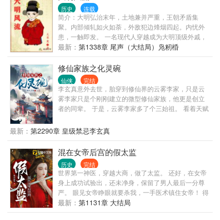
青睐。 心灰意冷的陈宝香正打算回乡下去，谁料脑海
历史
连载
里突然出现了一个男人的声音： “照我说的去做，保你
简介：大明弘治末年，土地兼并严重，王朝矛盾集
飞上枝头。” · 世家富贵男主魂移贪财女主身体里、与
聚。内部倾轧如火如荼，外敌犯边烽烟四起。内忧外
她共用躯体，替她开挂攀高枝的故事。
患，一触即发。 一名现代人穿越成为大明顶级外戚，
本以为能安安稳稳的享受荣华富贵的生活，谁知等待
最新：
第1338章 尾声（大结局）凫籾棔
他的命运将是被未来的嘉靖皇帝‘斩于西市’。 不甘引颈
受戮的命运，奋起抗争才是正途。且看他如何辗转腾
修仙家族之化灵碗
挪扭转乾坤。成就一番辉煌大业，留下一段大明风
仙侠
完结
流。
李玄真意外去世，胎穿到修仙界的云雾李家，只是云
雾李家只是个刚刚建立的微型修仙家族，他更是创立
者的同辈。 于是，云雾李家多了个三始祖。 看着天赋
强大的家主哥，又看了看喜欢瞎忙活，浪费资质的二
姐，最后再感受着资质普通的自己，李玄真心累啊。
最新：
第2290章 皇级禁忌李玄真
幸好穿越者配备着金手指的，他发现跟着自己穿越而
来的祖传的玉碗竟然是个宝贝，可以炼化灵物中的灵
混在女帝后宫的假太监
气为灵液。 服用灵液修炼速度超快，还没有丹毒，比
历史
完结
丹药强多了。 凭借着化灵碗，李玄真到处搜刮灵物，
世界第一神医，穿越大商，做了太监。 还好，在女帝
赚取灵石，最终走出了一条磕灵物修仙道路。
身上成功试验出，还未净身，保留了男人最后一分尊
严。 眼见女帝睁眼就要杀我，一手医术镇住女帝！ 得
留一条小命，却不在自己掌控之中。 后世而来的名
最新：
第1131章 大结局
医，岂能稀里糊涂死掉？ 且看一代小太监，凭借前世