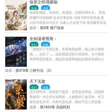
的知识力量，改变一个王朝。
快穿之怀瑾握瑜
其他
连载
快穿影视剧，有空间，有系统，后期作用不大。 目前
穿越叶问武痴林 边水往事但拓 当我飞奔向你关放 梁
山伯与祝英台马文才 以家人之名贺子秋 莲花楼李莲花
南来北往汪新 一念关山元禄 欢乐颂谭宗明 精绝古城
最新：
第9章 僵尸叔叔
胡八一 云之羽宫子羽 小欢喜林磊儿 如懿传进忠 很想
很想你周政 hp詹姆斯波特 梦中的那片海肖春生 后续
全知读者视角：
还有小世界会在简介更新 欢迎读者留言感兴趣的影视
玄幻
连载
「您收到了主线任务」长着角的妖怪，熟人的人物登
场……太扯了……这是我读过的小说剧情。当小说的
世界和现实重合，残忍的鬼怪和残忍的逃杀游戏向人
们袭来。一个世界灭亡了，新的世界诞生。而我，则
是知晓新世界结局的唯一读者。如果我的人生和现在
最新：
第379章 三种方法 （3）
不同 那会是什么样的呢？
天下无敌
玄幻
连载
后文明时代，地球灵气复苏，洪荒世界再临，旧的世
界格局一夕之间分崩离析，人族险些亡族灭种。有王
者得进化天书，为初代进化者，籍此平定八荒异族，
令得人族在这地球上占据了一寸之地，一个全新的纪
最新：
第1833章 决战时刻
元揭开神秘的一角。“同阶无敌算个球啊？老子天下无