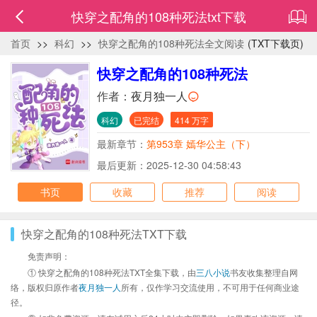
快穿之配角的108种死法txt下载
首页
>>
科幻
>>
快穿之配角的108种死法全文阅读
(TXT下载页)
快穿之配角的108种死法
作者：
夜月独一人
科幻
已完结
414 万字
最新章节：
第953章 嫣华公主（下）
最后更新：2025-12-30 04:58:43
书页
收藏
推荐
阅读
快穿之配角的108种死法TXT下载
免责声明：
① 快穿之配角的108种死法TXT全集下载，由
三八小说
书友收集整理自网
络，版权归原作者
夜月独一人
所有，仅作学习交流使用，不可用于任何商业途
径。