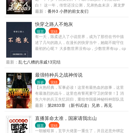
白！ 这一年，传世还没公测，兄弟热血未凉，屠龙梦
还没实现！ 这一年，遍地黄金遍地机遇，站在风口浪
最新：
番外3 小胖的前女友们
尖上，猪都能上天！ 喝最烈的酒，泡最美的妞，溜最
凶的狗，杀最狠的人，装最
快穿之路人不炮灰
现言
完结
有一天，陈柔进入了小说世界，成为了那些在书中描
述了几句的路人，在漫长的快穿当中，她能不能守住
最初的心呢？ 大多数世界没有cp，少数世界有cp，cp
不固定! 作品人物三观不等于作者三观!!!
最新：
乱七八糟的亲戚13完结
最强特种兵之战神传说
历史
完结
【火热经典，军事必读！这里有最热血的故事，这里
有最激烈的战斗，这里也有誓死要守卫的荣誉！】消
失六年的兵王失忆回归，重组华国最神秘特种部队流
沙！而流沙中，最强者名为幽灵。战争之门已经打
最新：
第2833章 （新书试读）兄弟，再见
开，血色阴影笼罩华国。家仇国恨，自由和荣誉，前
路虽然艰险，但我却从无畏惧。这是一本热血的故
直播算命太准，国家请我出山
事，这是一个男人的传奇！
现言
完结
一朝被暗算，玄学大佬姜一重生了，并且还意外绑定