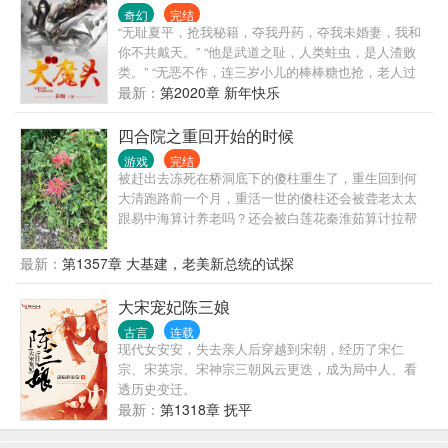
奇幻
完结
“无耻夏平，抢我秘籍，夺我丹药，夺我未婚妻，我和
你不共戴天。” “他是武道之耻，人类蛀虫，是人渣败
类。” “无恶不作，连三岁小儿的棒棒糖也抢，老人过
马路都不扶。” “四处惹是生非，各大家族的天才都被
最新：
第2020章 新年快乐
他殴打过，人神共愤啊。” 炎黄星无数武道强者对夏平
咬牙切齿，简直恨不得将其挫骨扬灰。 而夏平面对这
四合院之重回开始的时候
么多人的仇恨，淡定的拉出“超级仇恨系统”界面，看着
游戏
完结
上面各种好东西，摸了摸下巴：“都积攒到这么多仇恨
被赶出去冻死在桥洞底下的傻柱重生了，重生回到何
值了，不知道是兑换圣品丹药混沌丹，还是绝世武学
大清跑路前一个月，重活一世的傻柱还会被聋老太太
如来掌，或者是神器乾坤鼎，真是烦恼
跟易中海算计养老吗？还会被白莲花秦淮茹算计拉帮
啊。”群:361976800
套吗？
最新：
第1357章 大基建，老美新总统的试探
大宋宠妃陈三娘
古言
连载
现代女安安，失去亲人后穿越到宋朝，经历了宋仁
宗、宋英宗、宋神宗三朝风云更迭，成为局中人、看
透历史变迁。
最新：
第1318章 抚平