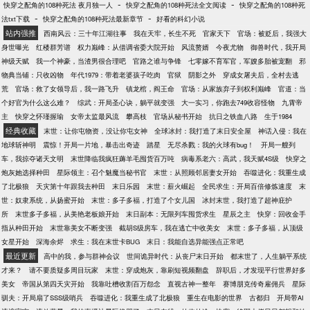
-
-
快穿之配角的108种死法 夜月独一人
快穿之配角的108种死法全文阅读
快穿之配角的108种死
-
-
法txt下载
快穿之配角的108种死法最新章节
好看的科幻小说
站内强推
西南风云：三十年江湖往事
我在天牢，长生不死
官家天下
官场：被贬后，我强大
身世曝光
红楼群芳谱
权力巅峰：从借调省委大院开始
风流赘婿
今夜尤物
御兽时代，我开局
神级天赋
我一个神豪，当渣男很合理吧
官路之谁与争锋
七零嫁不育军官，军嫂多胎被宠翻
邪
物典当铺：只收凶物
年代1979：带着老婆孩子吃肉
官狱
阴影之外
穿成女屠夫后，全村去逃
荒
官场：救了女领导后，我一路飞升
镇龙棺，阎王命
官场：从家族弃子到权利巅峰
官道：当
个好官为什么这么难？
综武：开局圣心诀，躺平就变强
大一实习，你跑去749收容怪物
九霄帝
主
快穿之怀瑾握瑜
女帝太监最风流
攀高枝
官场从秘书开始
抗日之铁血八路
生于1984
经典收藏
末世：让你屯物资，没让你屯女神
全球冰封：我打造了末日安全屋
神话入侵：我在
地球斩神明
震惊！开局一片地，暴击出奇迹
踏星
无尽杀戮：我的火球有bug！
开局一艘列
车，我掠夺诸天文明
末世降临我疯狂薅羊毛囤货百万吨
病毒系老六：高武，我天赋4S级
快穿之
炮灰她选择种田
星际领主：召个魅魔当秘书官
末世：从照顾邻居妻女开始
吞噬进化：我重生成
了北极狼
天灾第十年跟我去种田
末日乐园
末世：薪火崛起
全民求生：开局百倍修炼速度
末
世：奴隶系统，从扬蜜开始
末世：多子多福，打造了个女儿国
冰封末世，我打造了超神庇护
所
末世多子多福，从美艳老板娘开始
末日副本：无限列车囤货求生
星辰之主
快穿：回收金手
指从种田开始
末世靠美女不断变强
截胡S级房车，我在逃亡中收美女
末世：多子多福，从顶级
女星开始
深海余烬
求生：我在末世卡BUG
末日：我能自选异能强点正常吧
最近更新
高中的我，参与群神会议
世间诡异时代：从丧尸末日开始
都末世了，人生躺平系统
才来？
请不要质疑多周目玩家
末世：穿成炮灰，靠刷短视频翻盘
辞职后，才发现平行世界好多
美女
帝国从第四天灾开始
我靠吐槽收割百万怨念
直视古神一整年
赛博朋克传奇雇佣兵
星际
驯夫：开局扇了SSS级哨兵
吞噬进化：我重生成了北极狼
重生在电影的世界
古都归
开局带AI