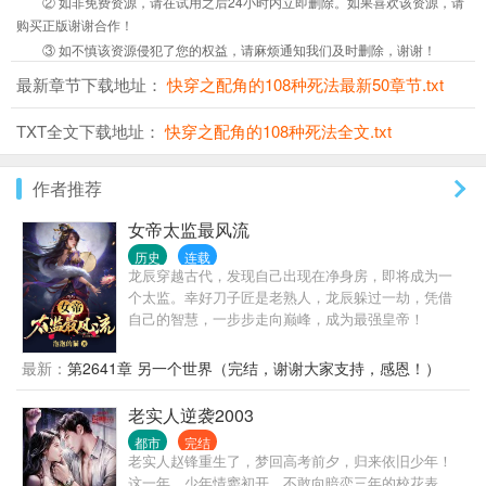
② 如非免费资源，请在试用之后24小时内立即删除。如果喜欢该资源，请
购买正版谢谢合作！
③ 如不慎该资源侵犯了您的权益，请麻烦通知我们及时删除，谢谢！
最新章节下载地址：
快穿之配角的108种死法最新50章节.txt
TXT全文下载地址：
快穿之配角的108种死法全文.txt
作者推荐
女帝太监最风流
历史
连载
龙辰穿越古代，发现自己出现在净身房，即将成为一
个太监。幸好刀子匠是老熟人，龙辰躲过一劫，凭借
自己的智慧，一步步走向巅峰，成为最强皇帝！
最新：
第2641章 另一个世界（完结，谢谢大家支持，感恩！）
老实人逆袭2003
都市
完结
老实人赵锋重生了，梦回高考前夕，归来依旧少年！
这一年，少年情窦初开，不敢向暗恋三年的校花表