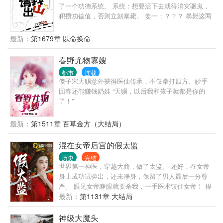
了一个功德系统。 系统：想要活下去就得消灾驱鬼，
积攒功德值，否则立刻暴毙。 姜一：？？？ 暴毙这两
个字，会不会太狠了点？ 为了能够续命，姜一决定成
为一名玄学主播，直播算命攒功德。 水友1号：“大
最新：
第1679章 以命换命
师，我弟弟失踪十几年了，不知道是死是活？” 姜
一：“明天开车一路往西北方向，然后路过的第十二个
春野尤物寡嫂
村庄，他就在那里。” 于是藏匿多年的头号人贩子成功
都市
连载
被抓。 水友2号：“大师，有个女鬼要伤害我儿子，求
傻子宋天赐意外获得医仙传承，不仅拳打四方、妙手
你救救他！” 姜一：“你儿子杀妻骗保，还想我救？
回春还能赚钱奶娃 “天赐，以后我和孩子就都是你的
死！！！” 然后案件重新调查，真相大白。 水友3
了！”
号：“大师，我家房子好像有点问题。” 姜一：“你家房
子造在万人坟堆上，要是没问题才可怕。” 因此一桩尘
最新：
第1511章 百草金方（大结局）
封多年的故事被揭露。 随着一件件离奇又匪夷所思的
事件出现，竟一不小心引起了特殊小组人员的注意！
混在女帝后宫的假太监
特殊小组：姜大师，您算的太准，国家想请你出山！
系统：叮！新一轮功德值即将开启，请宿主再接再
历史
完结
厉，飞升天道指日可待！ 姜一：！！！
世界第一神医，穿越大商，做了太监。 还好，在女帝
身上成功试验出，还未净身，保留了男人最后一分尊
严。 眼见女帝睁眼就要杀我，一手医术镇住女帝！ 得
留一条小命，却不在自己掌控之中。 后世而来的名
最新：
第1131章 大结局
医，岂能稀里糊涂死掉？ 且看一代小太监，凭借前世
的知识力量，改变一个王朝。
神级大魔头