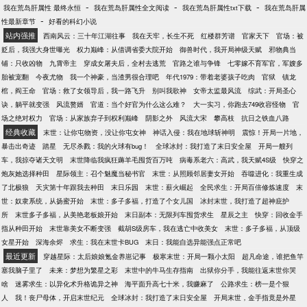
-
-
-
我在荒岛肝属性 最终永恒
我在荒岛肝属性全文阅读
我在荒岛肝属性txt下载
我在荒岛肝属
-
性最新章节
好看的科幻小说
站内强推
西南风云：三十年江湖往事
我在天牢，长生不死
红楼群芳谱
官家天下
官场：被
贬后，我强大身世曝光
权力巅峰：从借调省委大院开始
御兽时代，我开局神级天赋
邪物典当
铺：只收凶物
九霄帝主
穿成女屠夫后，全村去逃荒
官路之谁与争锋
七零嫁不育军官，军嫂多
胎被宠翻
今夜尤物
我一个神豪，当渣男很合理吧
年代1979：带着老婆孩子吃肉
官狱
镇龙
棺，阎王命
官场：救了女领导后，我一路飞升
别叫我歌神
女帝太监最风流
综武：开局圣心
诀，躺平就变强
风流赘婿
官道：当个好官为什么这么难？
大一实习，你跑去749收容怪物
官
场之绝对权力
官场：从家族弃子到权利巅峰
阴影之外
风流大宋
攀高枝
抗日之铁血八路
经典收藏
末世：让你屯物资，没让你屯女神
神话入侵：我在地球斩神明
震惊！开局一片地，
暴击出奇迹
踏星
无尽杀戮：我的火球有bug！
全球冰封：我打造了末日安全屋
开局一艘列
车，我掠夺诸天文明
末世降临我疯狂薅羊毛囤货百万吨
病毒系老六：高武，我天赋4S级
快穿之
炮灰她选择种田
星际领主：召个魅魔当秘书官
末世：从照顾邻居妻女开始
吞噬进化：我重生成
了北极狼
天灾第十年跟我去种田
末日乐园
末世：薪火崛起
全民求生：开局百倍修炼速度
末
世：奴隶系统，从扬蜜开始
末世：多子多福，打造了个女儿国
冰封末世，我打造了超神庇护
所
末世多子多福，从美艳老板娘开始
末日副本：无限列车囤货求生
星辰之主
快穿：回收金手
指从种田开始
末世靠美女不断变强
截胡S级房车，我在逃亡中收美女
末世：多子多福，从顶级
女星开始
深海余烬
求生：我在末世卡BUG
末日：我能自选异能强点正常吧
最近更新
穿越星际：太后娘娘氪金养崽记事
极寒末世：开局一颗小太阳
超凡命途，谁把鱼竿
塞我脑子里了
未来：梦想为繁星之彩
末世中的牛马生存指南
出狱你分手，我能往返末世你哭
啥
迷雾求生：以异化术升格诡异之神
海平面升高七十米，我赚麻了
公路求生：榜一是个狠
人
我！丧尸母体，开启末世纪元
全球冰封：我打造了末日安全屋
开局末世，金手指竟是外星