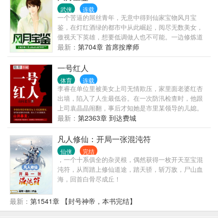
武侠
连载
一个苦逼的屌丝青年，无意中得到仙家宝物风月宝
鉴，在灯红酒绿的都市中从此崛起，阅尽无数美女，
傲视天下英雄，想要低调做人也不可能。一边修炼道
法，提升境界，一边玩弄狂妄之徒于股掌之间。进企
最新：
第704章 首席按摩师
鹅号交流>
一号红人
体育
连载
李睿在单位里被美女上司无情欺压，家里面老婆红杏
出墙，陷入了人生最低谷。在一次防汛检查时，他跟
上司袁晶晶闹翻，事后才知她是市里某领导的儿媳。
山洪暴发，李睿凑巧救了某位贵人，自此成为了市里
最新：
第2363章 到达费城
的大红人……
凡人修仙：开局一张混沌符
仙侠
完结
，一个十系俱全的杂灵根，偶然获得一枚开天至宝混
沌符，从而踏上修仙道途，踏天骄，斩万敌，尸山血
海，回首白骨尽成丘！
最新：
第1541章 【封号神帝，本书完结】