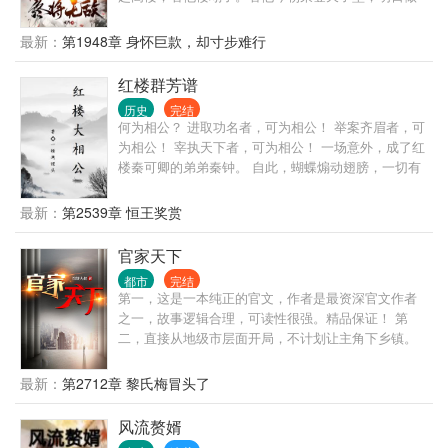
那阶下囚。看他家族富贵，看他夷三族。看他王权富
贵，看他国破家亡。 变化的是岁月人生，不变的是长
最新：
第1948章 身怀巨款，却寸步难行
生岁月。陈观楼熬死了宗师，熬死了大宗师，熬死了
一个个大佬，终究成为无敌的存在。
红楼群芳谱
历史
完结
何为相公？ 进取功名者，可为相公！ 举案齐眉者，可
为相公！ 宰执天下者，可为相公！ 一场意外，成了红
楼秦可卿的弟弟秦钟。 自此，蝴蝶煽动翅膀，一切有
了小小的变化。
最新：
第2539章 恒王奖赏
官家天下
都市
完结
第一，这是一本纯正的官文，作者是最资深官文作者
之一，故事逻辑合理，可读性很强。精品保证！ 第
二，直接从地级市层面开局，不计划让主角下乡镇。
那种乡镇级写几百章的情况，本书不会出现。 第三，
有官场博弈，有经济建设，有快意恩仇，自然也有个
最新：
第2712章 黎氏梅冒头了
人生活。 第四，不是和尚文，不是绿帽文，坚决不送
女。 第五，重生者最大的优势，就是能够预知未来，
风流赘婿
每一次选择都是正确的。不但自己选择正确，还能帮