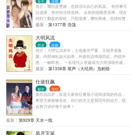
女生
连载
助领导选择正确。 一路正确，官无止境！
简介：哪怕是赘婿，也得活出自己的风采。 有些事可
以选择，有些却没得选择。 从前的他饱受屈辱，现在
得到了翻盘的契机，只想逆袭，哪怕再难，也得给赘
婿正名，来人间一趟，不能留有遗憾。 美人，江山，
最新：
第1377章 浩荡
我都要。
大明风流
历史
连载
简介：大明弘治末年，土地兼并严重，王朝矛盾集
聚。内部倾轧如火如荼，外敌犯边烽烟四起。内忧外
患，一触即发。 一名现代人穿越成为大明顶级外戚，
本以为能安安稳稳的享受荣华富贵的生活，谁知等待
最新：
第1338章 尾声（大结局）凫籾棔
他的命运将是被未来的嘉靖皇帝‘斩于西市’。 不甘引颈
受戮的命运，奋起抗争才是正途。且看他如何辗转腾
仕途狂飙
挪扭转乾坤。成就一番辉煌大业，留下一段大明风
都市
完结
流。
新作品出炉，欢迎大家前往番茄小说阅读我的作品，
希望大家能够喜欢，你们的关注是我写作的动力，我
会努力讲好每个故事！
最新：
第929章 天水一线
风月宝鉴