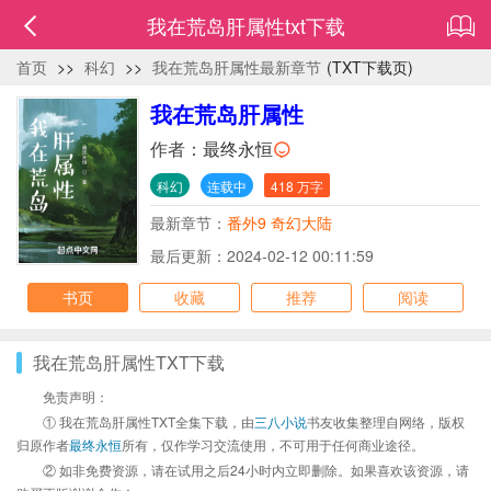
我在荒岛肝属性txt下载
首页
>>
科幻
>>
我在荒岛肝属性最新章节
(TXT下载页)
我在荒岛肝属性
作者：
最终永恒
科幻
连载中
418 万字
最新章节：
番外9 奇幻大陆
最后更新：2024-02-12 00:11:59
书页
收藏
推荐
阅读
我在荒岛肝属性TXT下载
免责声明：
① 我在荒岛肝属性TXT全集下载，由
三八小说
书友收集整理自网络，版权
归原作者
最终永恒
所有，仅作学习交流使用，不可用于任何商业途径。
② 如非免费资源，请在试用之后24小时内立即删除。如果喜欢该资源，请