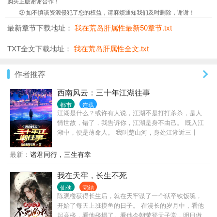
购买正版谢谢合作！
③ 如不慎该资源侵犯了您的权益，请麻烦通知我们及时删除，谢谢！
最新章节下载地址：
我在荒岛肝属性最新50章节.txt
TXT全文下载地址：
我在荒岛肝属性全文.txt
作者推荐
西南风云：三十年江湖往事
都市
连载
江湖是什么？或许有人说，江湖不是打打杀杀，是人
情世故，错了，我告诉你，江湖是身不由己。 既入江
湖中，便是薄命人。 我叫楚山河，身处江湖近三十
年，做过小弟，办过大哥，远走边境临沧对峙过亡命
徒，也曾在声势巅峰之时，整个西南无人争锋。 也曾
最新：
诸君同行，三生有幸
锒铛入狱，三进三出，还完自己所有罪孽。 这是我的
故事，也是一个老江湖混子的回忆录，自白书。
我在天牢，长生不死
仙侠
完结
陈观楼获得长生后，就在天牢谋了一个狱卒铁饭碗，
开始了每天上班摸鱼的日子。 在漫长的岁月中，看他
起高楼，看他楼塌了。看他今朝荣登天子堂，明日做