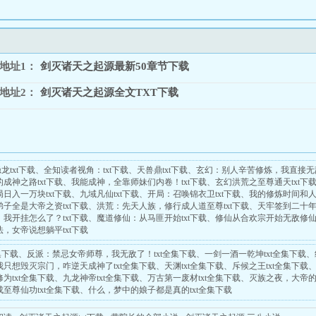
地址1：
剑灭诸天之起源最新50章节下载
地址2：
剑灭诸天之起源全文TXT下载
龙txt下载
、
全知读者视角：txt下载
、
天兽鼎txt下载
、
玄幻：别人辛苦修炼，我直接无敌
成神之路txt下载
、
我能成神，全靠师妹们内卷！txt下载
、
玄幻洪荒之至尊通天txt下
日入一万块txt下载
、
九域凡仙txt下载
、
开局：召唤锦衣卫txt下载
、
我的修炼时间和人不
弟子全是大帝之资txt下载
、
洪荒：先天人族，修行成人道至尊txt下载
、
天牢签到二十年
我开挂怎么了？txt下载
、
魔道修仙：从马匪开始txt下载
、
修仙从合欢宗开始无敌修仙界
，女帝说想躺平txt下载
集下载
、
反派：禁忌女帝师尊，我无敌了！txt全集下载
、
一剑一酒一乾坤txt全集下载
、
我只想毁灭宗门，咋逆天成神了txt全集下载
、
天渊txt全集下载
、
斥候之王txt全集下载
为txt全集下载
、
九龙神帝txt全集下载
、
万古第一废材txt全集下载
、
灭族之夜，大帝的
至尊仙功txt全集下载
、
什么，梦中的娘子都是真的txt全集下载