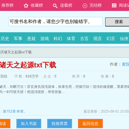
推荐榜
收藏榜
连载榜
完结榜
阅读
历史
军事
悬疑
游戏
科幻
体育
古言
现言
幻言
仙侠
灭诸天之起源txt下载
诸天之起源txt下载
作者：
黄
已完结
字 数：
616万字
点 击：
5
推 荐：
0
收 藏：
0
诸天，剑断万古！苏玄身负混沌道体，执掌生死，控御万劫！混沌剑魂觉醒，黑雾吞
凡一剑可斩天骄！然混沌现世，举世皆敌…
：
第752章 终章。
最后更新：2025-08-01 15:05
阅读
加入书架
投推荐票
返回信息