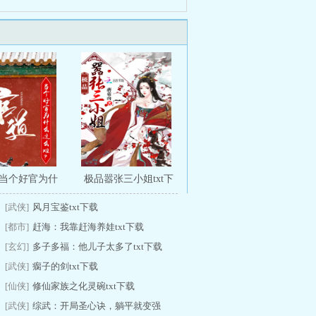
当个好官为什
极品嚣张三小姐txt下
难？txt下载
载
[武侠]
风月宝鉴txt下载
[都市]
赶海：我靠赶海养娃txt下载
[玄幻]
多子多福：他儿子太多了txt下载
[武侠]
瘸子的剑txt下载
[仙侠]
修仙家族之化灵碗txt下载
[武侠]
综武：开局圣心诀，躺平就变强