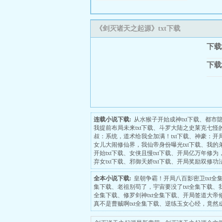
《剑灭诸天之起源》txt下载
下载
下载
连载小说下载:
从水猴子开始成神txt下载
、
都市隐
我提前布局未来txt下载
、
斗罗大陆之史莱克七怪的
叔：系统，道术给我全加满！txt下载
、
神豪：开局
女儿大闹修仙界，我仙帝身份曝光txt下载
、
我的
开始txt下载
、
女侠且慢txt下载
、
开局亿万年修为，
弃女txt下载
、
邪御天娇txt下载
、
开局奖励双修功法
全本小说下载:
皇朝争霸！开局八百影密卫txt全
集下载
、
老祖别苟了，宇宙要没了txt全集下载
、
全集下载
、
修罗剑神txt全集下载
、
开局签道大帝修
真不是曹贼啊txt全集下载
、
逆练玉女心经，竟然成