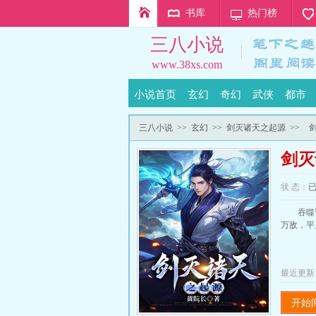
书库
热门榜
三八小说
www.38xs.com
小说首页
玄幻
奇幻
武侠
都市
三八小说
>>
玄幻
>>
剑灭诸天之起源
>>
剑
剑灭
状 态：
吞噬
万敌，平
最近更新
开始