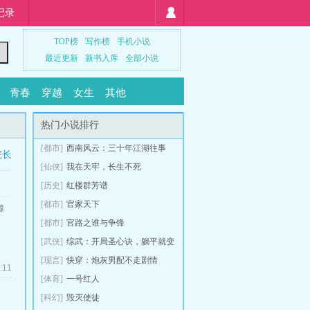
记录
TOP榜
写作榜
手机小说
最近更新
新书入库
全部小说
青春
穿越
女生
其他
热门小说排行
[都市]
西南风云：三十年江湖往事
院长
[仙侠]
我在天牢，长生不死
[历史]
红楼群芳谱
[都市]
官家天下
噬
[都市]
官路之谁与争锋
[武侠]
综武：开局圣心诀，躺平就变
强
[现言]
快穿：炮灰男配不走剧情
:11
[体育]
一号红人
[科幻]
毁灭使徒