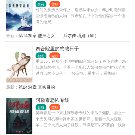
武侠
完结
时间的脚步从未停止，遗憾从未缺少，年少时遇到那
些惊艳自己的人物，只希望在书中为他们谋求一个圆
满的结局。
最新：
第1425章 鳌拜之女——瓜尔佳·塔娜（55）
四合院里的悠哉日子
都市
完结
重回55，在那个传说中的四合院开始了鸡飞狗跳，悠
哉悠哉的生活。且看一个现代人如何在那个时代苟着
过自己的小日子！ （轻戾气，重生活，看热闹）
最新：
第2454章 真实目的
阿勒泰恐怖专线
悬疑
完结
吴燕青是一个来往阿勒泰专线的半吊子领队，加上一
个光头司机和半路出家的摄影师，领着一头大屁股
羊，三个大男人为了赚钱，节操是可以不要的，线路
是非常诡异的。 亲爱的旅客朋友们，接下来的景点