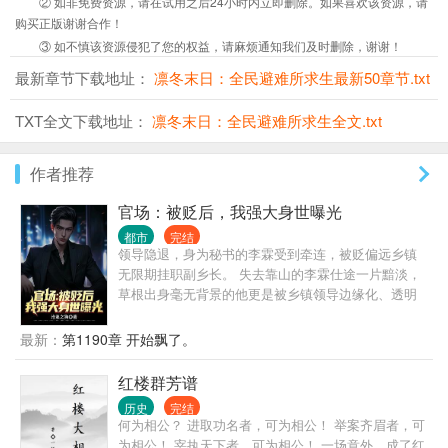
② 如非免费资源，请在试用之后24小时内立即删除。如果喜欢该资源，请
购买正版谢谢合作！
③ 如不慎该资源侵犯了您的权益，请麻烦通知我们及时删除，谢谢！
最新章节下载地址：
凛冬末日：全民避难所求生最新50章节.txt
TXT全文下载地址：
凛冬末日：全民避难所求生全文.txt
作者推荐
官场：被贬后，我强大身世曝光
都市
完结
领导隐退，身为秘书的李霖受到牵连，被贬偏远乡镇
无限期挂职副乡长。 失去靠山的李霖仕途一片黯淡，
草根出身毫无背景的他更是被乡镇领导边缘化、透明
化，遭受各种打压、排挤。 就在李霖认为人生无望之
时，他的贵人从天而降，自此平步青云，无人能挡。
最新：
第1190章 开始飘了。
原来，他最大的靠山，竟然就是他自己！
红楼群芳谱
历史
完结
何为相公？ 进取功名者，可为相公！ 举案齐眉者，可
为相公！ 宰执天下者，可为相公！ 一场意外，成了红