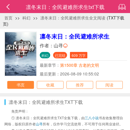
凛冬末日：全民避难所求生txt下载
首页
>>
科幻
>>
凛冬末日：全民避难所求生全文阅读
(TXT下载
页)
凛冬末日：全民避难所求生
作者：
山寻
科幻
已完结
609 万字
最新章节：
第1500章 古老的文明
最后更新：2026-08-09 10:55:02
书页
收藏
推荐
阅读
凛冬末日：全民避难所求生TXT下载
免责声明：
① 凛冬末日：全民避难所求生TXT全集下载，由
三八小说
书友收集整理自
网络，版权归原作者
山寻
所有，仅作学习交流使用，不可用于任何商业途径。