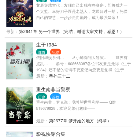
龙辰穿越古代，发现自己出现在净身房，即将成为一
个太监。幸好刀子匠是老熟人，龙辰躲过一劫，凭借
自己的智慧，一步步走向巅峰，成为最强皇帝！
最新：
第2641章 另一个世界（完结，谢谢大家支持，感恩！）
生于1984
都市
完结
依旧华娱系列… 从小鲜肉到大导演… 世界有
点乱… 群号：608668087各位书友要是觉得《生于
1984》还不错的话请不要忘记向您要是觉得《生于
1984》还不错的话请不要忘记向您>
最新：
番外三十二
重生南非当警察
历史
连载
重生南非，罗克说：我希望世界和平—— Q群
519679829，欢迎兄弟们尬聊——
最新：
第2677章 梦开始的地方（终章）
影视快穿合集