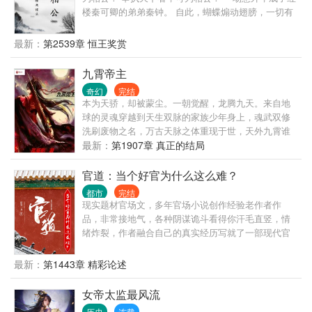
楼秦可卿的弟弟秦钟。 自此，蝴蝶煽动翅膀，一切有
了小小的变化。
最新：
第2539章 恒王奖赏
九霄帝主
奇幻
完结
本为天骄，却被蒙尘。一朝觉醒，龙腾九天。来自地
球的灵魂穿越到天生双脉的家族少年身上，魂武双修
洗刷废物之名，万古天脉之体重现于世，天外九霄谁
敢称帝？
最新：
第1907章 真正的结局
官道：当个好官为什么这么难？
都市
完结
现实题材官场文，多年官场小说创作经验老作者作
品，非常接地气，各种阴谋诡斗看得你汗毛直竖，情
绪炸裂，作者融合自己的真实经历写就了一部现代官
场现形记，其中既有丰富的人生阅历，也有让人醍醐
灌顶的政治智慧，绝对值得一读。 人生就是一场修
最新：
第1443章 精彩论述
行，你得找到自己的道，升迁有道，自能平步青云，
段一凡历经官场沉浮，终于找到自己的升迁之道，走
女帝太监最风流
上人生巅峰。一刀出品，必属精品。
历史
连载