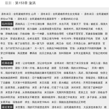
有：可可托海深山中的悬尸巨树、矿脉地下的诡异生
最新：
第153章 漩涡
物、哈巴河的无名鬼庙…… 某些人表面上是专业旅行
社，暗地里却干着业余雇佣兵的活儿。 吃瓜群众：“有
-
-
凛冬末日：全民避难所求生 山寻
凛冬末日：全民避难所求生全文阅读
凛冬末日：全民避难所
人听说过那家只有三个人的旅行社没？据说去哪儿哪
-
-
求生txt下载
凛冬末日：全民避难所求生最新章节
好看的科幻小说
儿死人，人送外号‘阿勒泰恐怖专线’！”
站内强推
西南风云：三十年江湖往事
我在天牢，长生不死
官家天下
官场：被贬后，我强大
身世曝光
红楼群芳谱
权力巅峰：从借调省委大院开始
御兽时代，我开局神级天赋
今夜尤
物
邪物典当铺：只收凶物
我一个神豪，当渣男很合理吧
七零嫁不育军官，军嫂多胎被宠翻
阴
影之外
穿成女屠夫后，全村去逃荒
官路之谁与争锋
年代1979：带着老婆孩子吃肉
官狱
九霄
帝主
官场：救了女领导后，我一路飞升
镇龙棺，阎王命
综武：开局圣心诀，躺平就变强
官
道：当个好官为什么这么难？
大一实习，你跑去749收容怪物
官场：从家族弃子到权利巅峰
快
穿之怀瑾握瑜
风流赘婿
攀高枝
抗日之铁血八路
别叫我歌神
女帝太监最风流
官场之绝对权
力
经典收藏
末世：让你屯物资，没让你屯女神
全球冰封：我打造了末日安全屋
神话入侵：我在
地球斩神明
震惊！开局一片地，暴击出奇迹
踏星
无尽杀戮：我的火球有bug！
开局一艘列
车，我掠夺诸天文明
末世降临我疯狂薅羊毛囤货百万吨
病毒系老六：高武，我天赋4S级
快穿之
炮灰她选择种田
星际领主：召个魅魔当秘书官
末世：从照顾邻居妻女开始
吞噬进化：我重生成
了北极狼
天灾第十年跟我去种田
末日乐园
末世：薪火崛起
全民求生：开局百倍修炼速度
末
世：奴隶系统，从扬蜜开始
末世：多子多福，打造了个女儿国
冰封末世，我打造了超神庇护
所
末世多子多福，从美艳老板娘开始
末日副本：无限列车囤货求生
星辰之主
快穿：回收金手
指从种田开始
末世靠美女不断变强
截胡S级房车，我在逃亡中收美女
末世：多子多福，从顶级
女星开始
深海余烬
求生：我在末世卡BUG
末日：我能自选异能强点正常吧
最近更新
末世重生：我的可升级堡垒房车
凛冬末日：全民避难所求生
大反派也有春天2
模