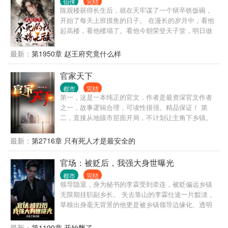
仙侠
完结
陈观楼获得长生后，就在天牢谋了一个狱卒铁饭碗，
开始了每天上班摸鱼的日子。 在漫长的岁月中，看他
起高楼，看他楼塌了。看他今朝荣登天子堂，明日做
那阶下囚。看他家族富贵，看他夷三族。看他王权富
贵，看他国破家亡。 变化的是岁月人生，不变的是长
最新：
第1950章 赵王府究竟什么样
生岁月。陈观楼熬死了宗师，熬死了大宗师，熬死了
一个个大佬，终究成为无敌的存在。
官家天下
都市
完结
第一，这是一本纯正的官文，作者是最资深官文作者
之一，故事逻辑合理，可读性很强。精品保证！ 第
二，直接从地级市层面开局，不计划让主角下乡镇。
那种乡镇级写几百章的情况，本书不会出现。 第三，
有官场博弈，有经济建设，有快意恩仇，自然也有个
最新：
第2716章 只有死人才是最安全的
人生活。 第四，不是和尚文，不是绿帽文，坚决不送
女。 第五，重生者最大的优势，就是能够预知未来，
官场：被贬后，我强大身世曝光
每一次选择都是正确的。不但自己选择正确，还能帮
都市
完结
助领导选择正确。 一路正确，官无止境！
领导隐退，身为秘书的李霖受到牵连，被贬偏远乡镇
无限期挂职副乡长。 失去靠山的李霖仕途一片黯淡，
草根出身毫无背景的他更是被乡镇领导边缘化、透明
化，遭受各种打压、排挤。 就在李霖认为人生无望之
时，他的贵人从天而降，自此平步青云，无人能挡。
最新：
第1190章 开始飘了。