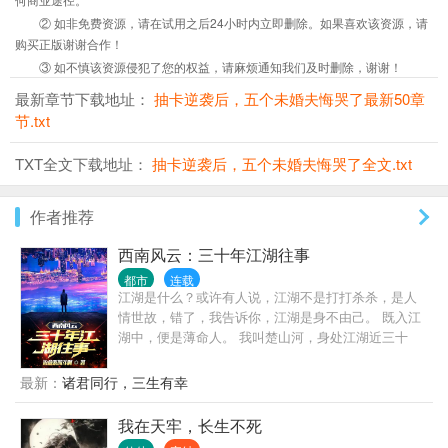
② 如非免费资源，请在试用之后24小时内立即删除。如果喜欢该资源，请
购买正版谢谢合作！
③ 如不慎该资源侵犯了您的权益，请麻烦通知我们及时删除，谢谢！
最新章节下载地址：
抽卡逆袭后，五个未婚夫悔哭了最新50章
节.txt
TXT全文下载地址：
抽卡逆袭后，五个未婚夫悔哭了全文.txt
作者推荐
西南风云：三十年江湖往事
都市
连载
江湖是什么？或许有人说，江湖不是打打杀杀，是人
情世故，错了，我告诉你，江湖是身不由己。 既入江
湖中，便是薄命人。 我叫楚山河，身处江湖近三十
年，做过小弟，办过大哥，远走边境临沧对峙过亡命
徒，也曾在声势巅峰之时，整个西南无人争锋。 也曾
最新：
诸君同行，三生有幸
锒铛入狱，三进三出，还完自己所有罪孽。 这是我的
故事，也是一个老江湖混子的回忆录，自白书。
我在天牢，长生不死