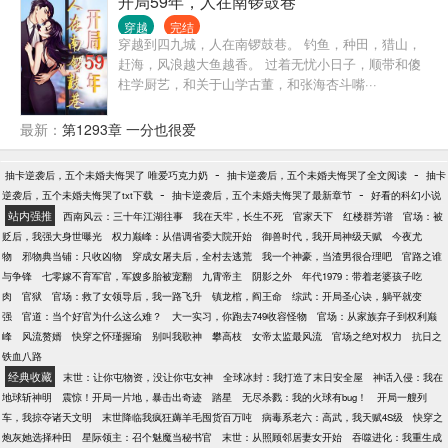
开局59年，人在南锣鼓巷
有你，我从没有想过离开，我没给自己留后路，他说:
穿越
完结
她以后会是别人明媒正娶的妻子但她永远是我年少时
穿越到四九城，人在南锣鼓巷。 钓鱼，种田，猎山，
的太阳，炽热又耀眼，可望而不可得，永远在我的记
赶海，风浪越大鱼越香。 过着无忧小日子，顺带和傻
忆里笑颜如花，永远站在那里望着我，又好像在喊着
柱学厨艺，和关于山学古董，和张海杏斗嘴···
我的名字，后来起风了，吹起了她凌乱的发丝，吹起
满地落叶，还吹起无限心动，但是风吹过了，以后也
最新：
第1293章 一分也很爱
不会再有了……
-
-
抽卡逆袭后，五个未婚夫悔哭了 唯爱巧克力奶
抽卡逆袭后，五个未婚夫悔哭了全文阅读
抽卡
-
-
逆袭后，五个未婚夫悔哭了txt下载
抽卡逆袭后，五个未婚夫悔哭了最新章节
好看的科幻小说
站内强推
西南风云：三十年江湖往事
我在天牢，长生不死
官家天下
红楼群芳谱
官场：被
贬后，我强大身世曝光
权力巅峰：从借调省委大院开始
御兽时代，我开局神级天赋
今夜尤
物
邪物典当铺：只收凶物
穿成女屠夫后，全村去逃荒
我一个神豪，当渣男很合理吧
官路之谁
与争锋
七零嫁不育军官，军嫂多胎被宠翻
九霄帝主
阴影之外
年代1979：带着老婆孩子吃
肉
官狱
官场：救了女领导后，我一路飞升
镇龙棺，阎王命
综武：开局圣心诀，躺平就变
强
官道：当个好官为什么这么难？
大一实习，你跑去749收容怪物
官场：从家族弃子到权利巅
峰
风流赘婿
快穿之怀瑾握瑜
别叫我歌神
攀高枝
女帝太监最风流
官场之绝对权力
抗日之
铁血八路
经典收藏
末世：让你屯物资，没让你屯女神
全球冰封：我打造了末日安全屋
神话入侵：我在
地球斩神明
震惊！开局一片地，暴击出奇迹
踏星
无尽杀戮：我的火球有bug！
开局一艘列
车，我掠夺诸天文明
末世降临我疯狂薅羊毛囤货百万吨
病毒系老六：高武，我天赋4S级
快穿之
炮灰她选择种田
星际领主：召个魅魔当秘书官
末世：从照顾邻居妻女开始
吞噬进化：我重生成