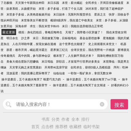
了北极狼
天灾第十年跟我去种田
末日乐园
末世：薪火崛起
全民求生：开局百倍修炼速度
末
世：奴隶系统，从扬蜜开始
末世：多子多福，打造了个女儿国
冰封末世，我打造了超神庇护
所
末世多子多福，从美艳老板娘开始
末日副本：无限列车囤货求生
星辰之主
快穿：回收金手
指从种田开始
末世靠美女不断变强
截胡S级房车，我在逃亡中收美女
末世：多子多福，从顶级
女星开始
深海余烬
求生：我在末世卡BUG
末日：我能自选异能强点正常吧
最近更新
模拟：身化烈焰后，青梅后悔终生
天塌了，我带着小区穿越了！
我在末世收女明
星
明日余生
沙之界
末日：系统修复万物，目标核电站
基金会那些故事
星海舰娘：我的天赋
是加点
人在月球助华夏，发现女娲在逃难
这个世界也太能缝了
史上前摇最长末世文！
机器
变
群星：都市开局，崛起星河霸主
星界第三纪元
全球灾变后，我在荒野有一片桃源
赛博朋克
传奇雇佣兵
高中的我，参与群神会议
都末世了，人生躺平系统才来？
我靠吐槽收割百万怨
念
美食大佬在星际只想赚钱
末日驾临
辞职后，才发现平行世界好多美女
末世降临：我是男主
继妹
天灾零元购之末世黑寡妇
开局带AI流浪宇宙
全民求生，获得D级人员模拟器
序列：吃神
者
流放蓝星：我的直播让星际馋哭了
仙临仙途
一秒加一瓶矿泉水，拿捏无数女神
-
-
抽卡逆袭后，五个未婚夫悔哭了 唯爱巧克力奶
抽卡逆袭后，五个未婚夫悔哭了txt下载
抽卡
-
-
逆袭后，五个未婚夫悔哭了最新章节
抽卡逆袭后，五个未婚夫悔哭了全文阅读
好看的科幻小
说
搜索
书库
分类
作者
全本
排行
首页
点击榜
推荐榜
收藏榜
临时书架