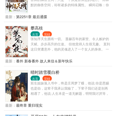
默的御兽空间，却有诸多的特殊属性。 瞬间召唤：你
召唤宠兽要画法阵？不好意思，我瞬发！ 资质提升：
宠兽等级有点低？没关系，分分钟让它变神兽。 负面
最新：
第2251章 最后通牒
状态清除：中毒了没法战斗？来来来，到御兽空间逛
一圈，出来又是一条好汉，不……好兽！ 除此之外，
攀高枝
还有高速成长、血脉洗礼……等等等等。 若干年后，
古言
完结
看着林默身边围绕的一众神级宠兽，所有人的世界观
张知序天生拥有一切。 显赫百年的家世、令人嫉妒的
瞬间崩塌了。 一个人带一群神兽，林默你简直不当人
天赋、步步高升的仕途。 但他觉得人生很无趣。 直到
啊！ 林默微微一笑：“没办法，谁让老子的背后是地球
这日突遭意外，他的灵魂进入了一个女人的身体。 一
呢。”
个大字不识、却妄图攀上高枝变凤凰的女人。 · 陈宝
香从乡下千里迢迢赶来上京，就是想凭着姿色嫁贵
最新：
番外 新春番外 故人来信＆新年快乐
门。 她贪慕富贵、她阿谀奉承、她拜高踩低、她唯利
是图。 结果用尽一切手段，却还是没能得到心上人的
晴时踏雪覆白桥
青睐。 心灰意冷的陈宝香正打算回乡下去，谁料脑海
古言
完结
里突然出现了一个男人的声音： “照我说的去做，保你
双生姐妹落入书中，终是庄周梦了蝶，他说:你是恩赐
飞上枝头。” · 世家富贵男主魂移贪财女主身体里、与
也是劫，这辈子我承认我输了，下辈子我们还是别再
她共用躯体，替她开挂攀高枝的故事。
相遇了，他说:人生本是一道无解题，明明我讨厌等，
可我总在等，他说:我还以为你和别人不一样，于是我
又赌了一把，把我人生最后一次的信任给了你，我以
最新：
最终章 重归现实
为你能拉我走出地狱，没想到，你是来告诉我地狱有
几层？他说:从和你在一起的那天起，我所有的计划都