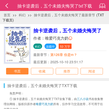
抽卡逆袭后，五个未婚夫悔哭了txt下载
首页
>>
科幻
>>
抽卡逆袭后，五个未婚夫悔哭了最新章节
(TXT
下载页)
抽卡逆袭后，五个未婚夫悔哭了
作者：
唯爱巧克力奶
科幻
连载中
53 万字
最新章节：
第126章 你是m？
最后更新：2025-10-10 23:51:17
书页
收藏
推荐
阅读
抽卡逆袭后，五个未婚夫悔哭了TXT下载
免责声明：
① 抽卡逆袭后，五个未婚夫悔哭了TXT全集下载，由
三八小说
书友收集整
理自网络，版权归原作者
唯爱巧克力奶
所有，仅作学习交流使用，不可用于任
何商业途径。