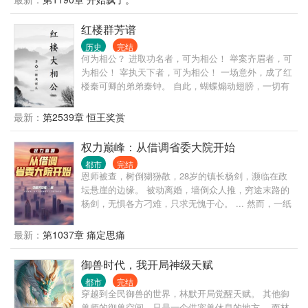
原来，他最大的靠山，竟然就是他自己！
红楼群芳谱
历史
完结
何为相公？ 进取功名者，可为相公！ 举案齐眉者，可
为相公！ 宰执天下者，可为相公！ 一场意外，成了红
楼秦可卿的弟弟秦钟。 自此，蝴蝶煽动翅膀，一切有
了小小的变化。
最新：
第2539章 恒王奖赏
权力巅峰：从借调省委大院开始
都市
完结
恩师被查，树倒猢狲散，28岁的镇长杨剑，濒临在政
坛悬崖的边缘。 被动离婚，墙倒众人推，穷途末路的
杨剑，无惧各方刁难，只求无愧于心。 ... 然而，一纸
突如其来的调令，却将杨剑推向了权力的中心，也卷
入到了政治斗争的暴风眼。 ... 朝堂之上，如履薄冰，
最新：
第1037章 痛定思痛
一步之错，万丈深渊。 寒门子弟，杨剑：“真能走到对
岸吗？” ....
御兽时代，我开局神级天赋
都市
完结
穿越到全民御兽的世界，林默开局觉醒天赋。 其他御
兽师的御兽空间，只是一个供宠兽休息的地方。 而林