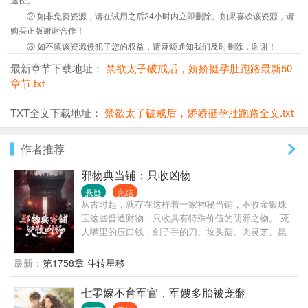
② 如非免费资源，请在试用之后24小时内立即删除。如果喜欢该资源，请
购买正版谢谢合作！
③ 如不慎该资源侵犯了您的权益，请麻烦通知我们及时删除，谢谢！
最新章节下载地址：
禁欲太子破戒后，娇娇挺孕肚跑路最新50
章节.txt
TXT全文下载地址：
禁欲太子破戒后，娇娇挺孕肚跑路全文.txt
作者推荐
邪物典当铺：只收凶物
悬疑
完结
从古时起，就存在这样着一家神秘当铺，不收金银珠
宝这些普通财物，只收具有特殊价值的阴邪之物。 死
人嘴里的压口钱，刽子手的刀、坟头菇、肉灵芝、昆
仑胎...... 邪物可害人亦可助人！ 经当铺的手一当一
卖，便能变邪为宝：升官发财、消灾解难、甚至逆天
最新：
第1758章 斗转星移
改命！ 某些深夜，这家当铺还有许多古怪的客人光
顾。 事物没有好坏之分，永不满足的只有人心......
七零嫁不育军官，军嫂多胎被宠翻