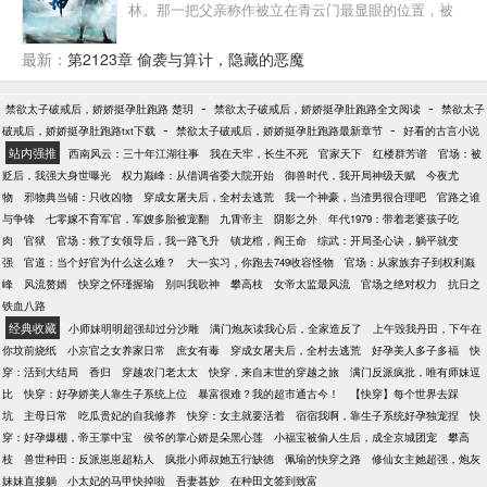
林。那一把父亲称作被立在青云门最显眼的位置，被
世人称作。十八岁时，少年斩尽满山桃花，于世人面
前拔出那一把守护之剑，那一刻，嘲笑他的人皆丧于
最新：
第2123章 偷袭与算计，隐藏的恶魔
剑下，剑出鞘，妖族颤栗，魔族胆寒，仙人震惊！
-
-
禁欲太子破戒后，娇娇挺孕肚跑路 楚玥
禁欲太子破戒后，娇娇挺孕肚跑路全文阅读
禁欲太子
-
-
破戒后，娇娇挺孕肚跑路txt下载
禁欲太子破戒后，娇娇挺孕肚跑路最新章节
好看的古言小说
站内强推
西南风云：三十年江湖往事
我在天牢，长生不死
官家天下
红楼群芳谱
官场：被
贬后，我强大身世曝光
权力巅峰：从借调省委大院开始
御兽时代，我开局神级天赋
今夜尤
物
邪物典当铺：只收凶物
穿成女屠夫后，全村去逃荒
我一个神豪，当渣男很合理吧
官路之谁
与争锋
七零嫁不育军官，军嫂多胎被宠翻
九霄帝主
阴影之外
年代1979：带着老婆孩子吃
肉
官狱
官场：救了女领导后，我一路飞升
镇龙棺，阎王命
综武：开局圣心诀，躺平就变
强
官道：当个好官为什么这么难？
大一实习，你跑去749收容怪物
官场：从家族弃子到权利巅
峰
风流赘婿
快穿之怀瑾握瑜
别叫我歌神
攀高枝
女帝太监最风流
官场之绝对权力
抗日之
铁血八路
经典收藏
小师妹明明超强却过分沙雕
满门炮灰读我心后，全家造反了
上午毁我丹田，下午在
你坟前烧纸
小京官之女养家日常
庶女有毒
穿成女屠夫后，全村去逃荒
好孕美人多子多福
快
穿：活到大结局
香归
穿越农门老太太
快穿，来自末世的穿越之旅
满门反派疯批，唯有师妹逗
比
快穿：好孕娇美人靠生子系统上位
暴富很难？我的超市通古今！
【快穿】每个世界去踩
坑
主母日常
吃瓜贵妃的自我修养
快穿：女主就要活着
宿宿我啊，靠生子系统好孕独宠捏
快
穿：好孕爆棚，帝王掌中宝
侯爷的掌心娇是朵黑心莲
小福宝被偷人生后，成全京城团宠
攀高
枝
兽世种田：反派崽崽超粘人
疯批小师叔她五行缺德
佩瑜的快穿之路
修仙女主她超强，炮灰
妹妹直接躺
小太妃的马甲快掉啦
吾妻甚妙
在种田文签到致富