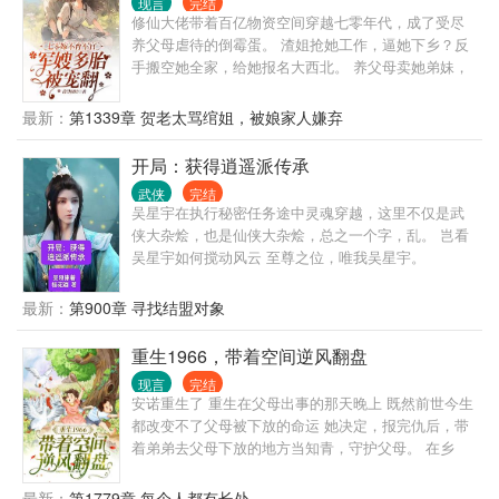
现言
完结
修仙大佬带着百亿物资空间穿越七零年代，成了受尽
养父母虐待的倒霉蛋。 渣姐抢她工作，逼她下乡？反
手搬空她全家，给她报名大西北。 养父母卖她弟妹，
贪她父母抚恤金？举报走起，送他们去吃花生米。 重
生女主抢她未婚夫，夺她的玉佩空间？空间拿来吧
最新：
第1339章 贺老太骂绾姐，被娘家人嫌弃
你，机缘我占了，未婚夫送给你。 从此，顾绾绾享受
缺德人生，一路在癫的路上狂奔，直到下乡后被不育
开局：获得逍遥派传承
军爷盯上了。 夫妻搭配，虐渣不累，你癫婆我癫公，
武侠
完结
强强联手。 重生女主原以为抢走顾绾绾的未婚夫，就
吴星宇在执行秘密任务途中灵魂穿越，这里不仅是武
能走上人生巅峰，取代她继承家产，成为首富官太
侠大杂烩，也是仙侠大杂烩，总之一个字，乱。 岂看
太。 结果炮灰顾绾绾不仅逆袭成为国家宠儿，还找到
吴星宇如何搅动风云 至尊之位，唯我吴星宇。
亲生父母，替家人平反，携手年轻有为的兵王大佬，
一胎多宝，拥有数之不尽的资产。
最新：
第900章 寻找结盟对象
重生1966，带着空间逆风翻盘
现言
完结
安诺重生了 重生在父母出事的那天晚上 既然前世今生
都改变不了父母被下放的命运 她决定，报完仇后，带
着弟弟去父母下放的地方当知青，守护父母。 在乡
下，安诺带着前世得来的物质空间和一身本领，活得
风生水起。
最新：
第1779章 每个人都有长处