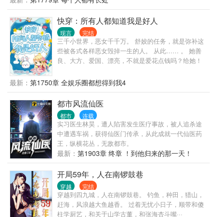
快穿：所有人都知道我是好人
现言
完结
三千小世界，恶女千千万。 舒姣的任务，就是弥补这
些被各式各样恶女毁掉一生的人。 从此…… 。 她善
良、大方、爱国、漂亮，不就是爱花点钱吗？给她！
。 撒谎？什么撒谎？她那么柔弱、那么仁慈，怎么可
能撒谎呢？ 。 假名媛？不，她就是真名媛！ …… 简
最新：
第1750章 全娱乐圈都想得到我4
介无能，请看正文√ 注：并非全是爱情故事，架空文
学，喜欢咱就看，不喜欢就退，小可爱们手下留情呀~
都市风流仙医
都市
连载
实习医生林昊，遭人陷害发生医疗事故，被人追杀途
中遭遇车祸，获得仙医门传承，从此成就一代仙医药
王，纵横花丛，无敌都市。
最新：
第1903章 终章 ！到他归来的那一天！
开局59年，人在南锣鼓巷
穿越
完结
穿越到四九城，人在南锣鼓巷。 钓鱼，种田，猎山，
赶海，风浪越大鱼越香。 过着无忧小日子，顺带和傻
柱学厨艺，和关于山学古董，和张海杏斗嘴···