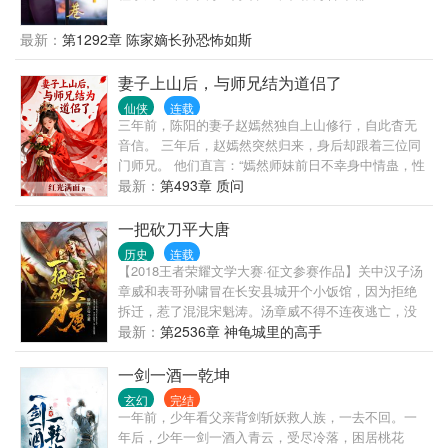
最新：
第1292章 陈家嫡长孙恐怖如斯
妻子上山后，与师兄结为道侣了
仙侠
连载
三年前，陈阳的妻子赵嫣然独自上山修行，自此杳无
音信。 三年后，赵嫣然突然归来，身后却跟着三位同
门师兄。 他们直言：“嫣然师妹前日不幸身中情蛊，性
命垂危，只得由我三人为其解毒。如今，她已与我们
最新：
第493章 质问
结为道侣。” 原来赵嫣然此次回来，并非为了破镜重
圆，而是向陈阳提出和离，只给他一天时间决断。 深
一把砍刀平大唐
夜辗转，陈阳难以入眠，原本宿于隔壁的赵嫣然却悄
历史
连载
然推门而入。 虽身陷情蛊、身不由己，她心中仍念着
【2018王者荣耀文学大赛·征文参赛作品】关中汉子汤
陈阳，低声问他：“夫君可愿……随我一同上山修行？”
章威和表哥孙啸冒在长安县城开个小饭馆，因为拒绝
拆迁，惹了混混宋魁涛。汤章威不得不连夜逃亡，没
想到忽然进入了晚唐。 更让他感到的可怕是，他进入
最新：
第2536章 神龟城里的高手
的时间居然是黄巢即将攻破长安的那个年代。 汤章威
与沙陀人李克用大战黄巢，以及黄巢的继承者朱温，
一剑一酒一乾坤
谱写了一曲热血长安的战歌。 凭着一把刀，一群兄
玄幻
完结
弟，他能挽救大唐的文明吗？ 请诸位看完这个故事，
一年前，少年看父亲背剑斩妖救人族，一去不回。一
自然可以见个分晓。
年后，少年一剑一酒入青云，受尽冷落，困居桃花