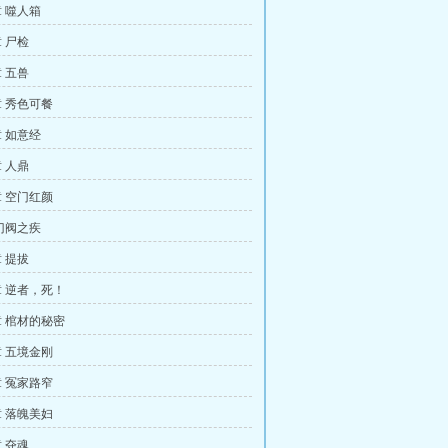
 噬人箱
 尸检
 五兽
 秀色可餐
 如意经
 人鼎
 空门红颜
门阀之疾
 提拔
 逆者，死！
 棺材的秘密
 五境金刚
 冤家路窄
 落魄美妇
 夺魂