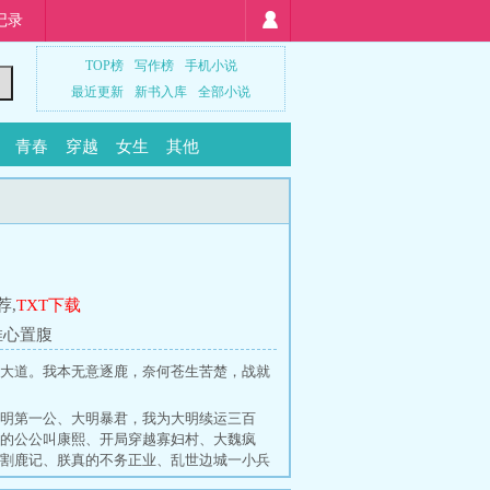
记录
TOP榜
写作榜
手机小说
最近更新
新书入库
全部小说
青春
穿越
女生
其他
荐
,
TXT下载
推心置腹
大道。我本无意逐鹿，奈何苍生苦楚，战就
明第一公
、
大明暴君，我为大明续运三百
的公公叫康熙
、
开局穿越寡妇村
、
大魏疯
割鹿记
、
朕真的不务正业
、
乱世边城一小兵