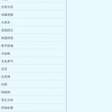
 生死与共
 赤磷虎狼
 大风车
 圣国四王
 夙愿得偿
 夜半惊魂
 冷血枪
 无名真气
 证言
 生死簿
 问罪
 狗咬狗
 苍生为本
 药铺命案