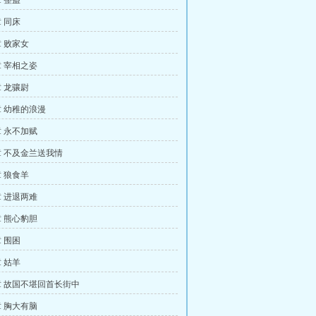
 整蛊
 同床
 败家女
 宰相之姿
 龙骧尉
 幼稚的浪漫
 永不加赋
 不及金兰送我情
 狼食羊
 进退两难
 熊心豹胆
 围困
 姑羊
 故国不堪回首长街中
 胸大有脑