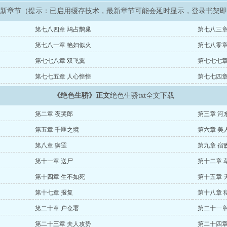
最新章节（提示：已启用缓存技术，最新章节可能会延时显示，登录书架
第七八四章 鸠占鹊巢
第七八三章
第七八一章 艳妇似火
第七八零章
第七七八章 双飞翼
第七七七章
第七七五章 人心惶惶
第七七四章
《绝色生骄》正文
绝色生骄txt全文下载
第二章 夜哭郎
第三章 河
第五章 千匪之境
第六章 美
第八章 狮罡
第九章 宿
第十一章 送尸
第十二章 
第十四章 生不如死
第十五章 
第十七章 报复
第十八章 
第二十章 户仓署
第二十一章
第二十三章 夫人攻势
第二十四章