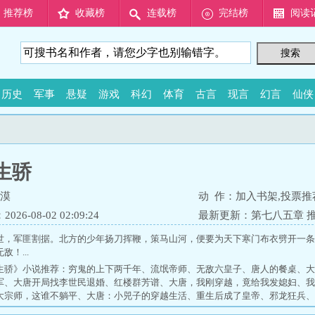
推荐榜
收藏榜
连载榜
完结榜
阅读
历史
军事
悬疑
游戏
科幻
体育
古言
现言
幻言
仙侠
生骄
漠
动 作：
加入书架
,
投票推
26-08-02 02:09:24
最新更新：
第七八五章 
世，军匪割据。北方的少年扬刀挥鞭，策马山河，便要为天下寒门布衣劈开一条
！...
生骄》小说推荐：
穷鬼的上下两千年
、
流氓帝师
、
无敌六皇子
、
唐人的餐桌
、
大
军
、
大唐开局找李世民退婚
、
红楼群芳谱
、
大唐，我刚穿越，竟给我发媳妇
、
我
大宗师，这谁不躺平
、
大唐：小兕子的穿越生活
、
重生后成了皇帝
、
邪龙狂兵
、