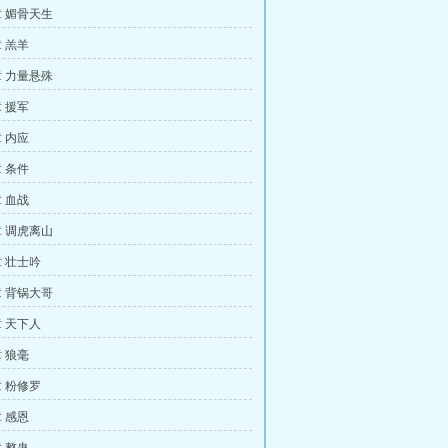
 媚骨天生
 羔羊
 力量悬殊
 援军
 内应
 条件
 血战
 调虎离山
 壮士吟
 背锅大哥
 天下人
 狼毫
 粉修罗
 感恩