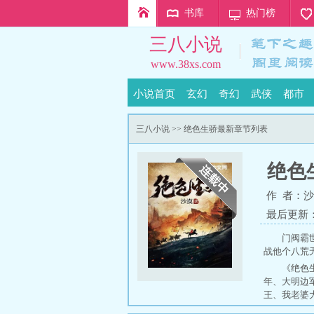
书库
热门榜
三八小说
www.38xs.com
小说首页
玄幻
奇幻
武侠
都市
三八小说
>> 绝色生骄最新章节列表
绝色
作 者：
沙
最后更新：20
门阀霸
战他个八荒无敌
《绝色
年
、
大明边
王
、
我老婆