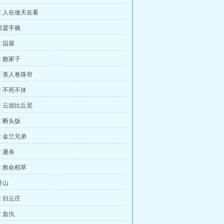
 人在做天在看
雷霆手腕
 囚屋
 败家子
 美人卷珠帘
 不死不休
 云游比丘尼
 断头饭
 金兰兄弟
 屠杀
 救命稻草
开山
 归云庄
 血仇