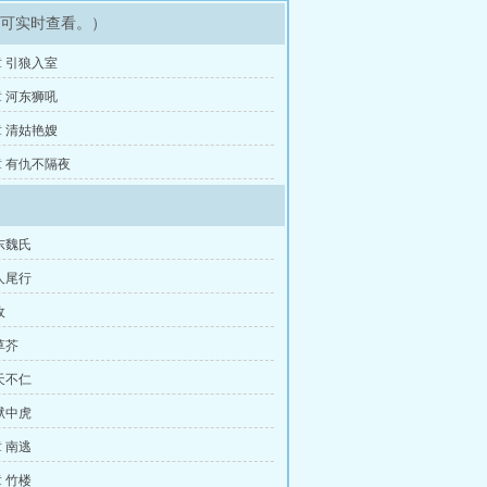
即可实时查看。）
 引狼入室
 河东狮吼
 清姑艳嫂
 有仇不隔夜
东魏氏
人尾行
敌
草芥
天不仁
狱中虎
 南逃
 竹楼