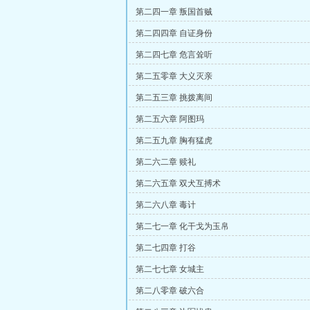
第二四一章 叛国首贼
第二四四章 自证身份
第二四七章 危言耸听
第二五零章 大义灭亲
第二五三章 挑拨离间
第二五六章 阿图玛
第二五九章 胸有猛虎
第二六二章 赎礼
第二六五章 双犬互搏术
第二六八章 毒计
第二七一章 化干戈为玉帛
第二七四章 打谷
第二七七章 女城主
第二八零章 破六合