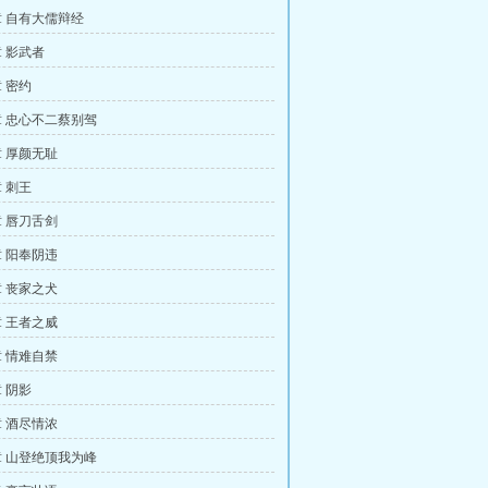
 自有大儒辩经
 影武者
 密约
 忠心不二蔡别驾
 厚颜无耻
 刺王
 唇刀舌剑
 阳奉阴违
 丧家之犬
 王者之威
 情难自禁
 阴影
 酒尽情浓
 山登绝顶我为峰