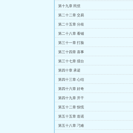
第十九章 民愤
第二十二章 交易
第二十五章 分歧
第二十八章 看铺
第三十一章 打脸
第三十四章 喜事
第三十七章 擂台
第四十章 承诺
第四十三章 心结
第四十六章 好奇
第四十九章 开干
第五十二章 惊慌
第五十五章 造谣
第五十八章 刁难