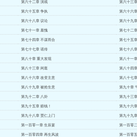
第六十二章 演戏
第六十三章
第六十五章 争执
第六十六章
第六十八章 议论
第六十九章
第七十一章 羞愧
第七十二章
第七十四章 不谋而合
第七十五章
第七十七章 谣传
第七十八章
第八十章 重大发现
第八十一章
第八十三章 闲逛
第八十四章
第八十六章 改变主意
第八十七章
第八十九章 被抢生意
第九十章 
第九十二章 八卦
第九十三章
第九十五章 赔钱！
第九十六章
第九十八章 贾仁上门
第九十九章
第一百零一章 生辰宴
第一百零二
第一百零四章 再生风波
第一百零五