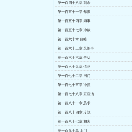
第一百四十八章 刺杀
第一百五十一章 怨恨
第一百五十四章 闹事
第一百五十七章 冲散
第一百六十章 目睹
第一百六十三章 又闹事
第一百六十六章 告状
第一百六十九章 情意
第一百七十二章 回门
第一百七十五章 冲撞
第一百七十八章 豆腐汤
第一百八十一章 恳求
第一百八十四章 冷战
第一百八十七章 和离
第一百九十章 上门