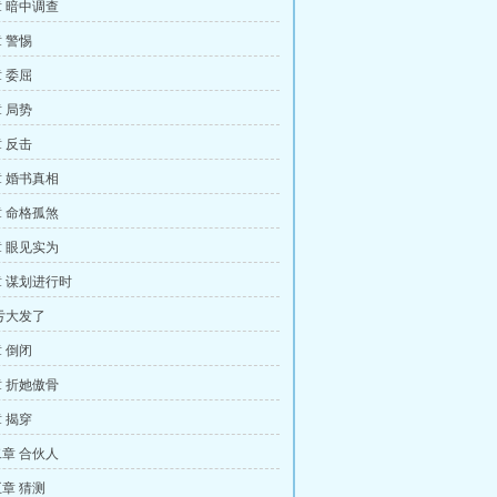
 暗中调查
 警惕
 委屈
 局势
 反击
 婚书真相
 命格孤煞
 眼见实为
 谋划进行时
亏大发了
 倒闭
 折她傲骨
 揭穿
章 合伙人
章 猜测