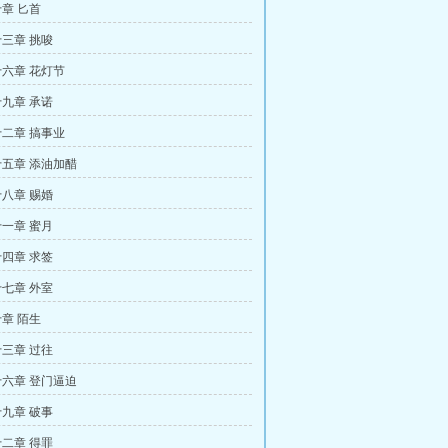
章 匕首
三章 挑唆
六章 花灯节
九章 承诺
二章 搞事业
五章 添油加醋
八章 赐婚
一章 蜜月
四章 求签
七章 外室
章 陌生
三章 过往
六章 登门逼迫
九章 破事
二章 得罪