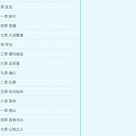
章 反击
一章 妙计
四章 赏赐
七章 久别重逢
章 拜访
三章 驷马难追
六章 品茶宴
九章 偏心
二章 比赛
五章 你当如何
八章 宣布
一章 相认
四章 真相大白
七章 心悦之人