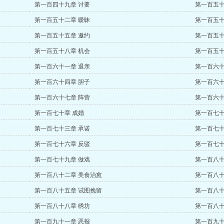
第一百四十九章 讨要
第一百五十
第一百五十二章 暧昧
第一百五十
第一百五十五章 邀约
第一百五十
第一百五十八章 机会
第一百五十
第一百六十一章 退亲
第一百六十
第一百六十四章 胆子
第一百六十
第一百六十七章 阵营
第一百六十
第一百七十章 成婚
第一百七十
第一百七十三章 承诺
第一百七十
第一百七十六章 反驳
第一百七十
第一百七十九章 做戏
第一百八十
第一百八十二章 美食治愈
第一百八十
第一百八十五章 试图挽留
第一百八十
第一百八十八章 绣坊
第一百八十
第一百九十一章 恶报
第一百九十