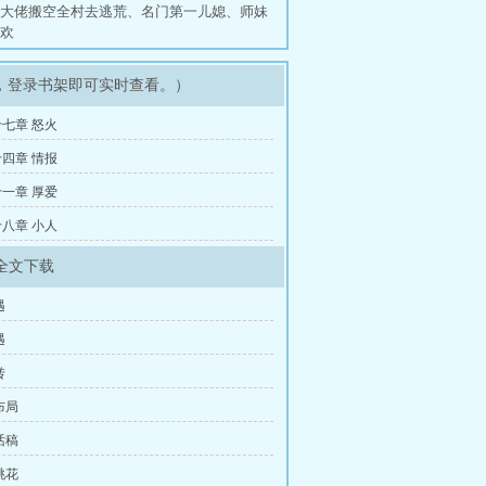
大佬搬空全村去逃荒
、
名门第一儿媳
、
师妹
欢
，登录书架即可实时查看。）
七章 怒火
四章 情报
一章 厚爱
八章 小人
全文下载
遇
遇
转
布局
话稿
桃花