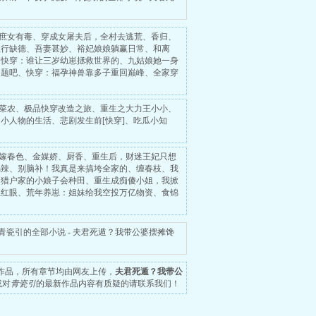
庶女有毒
、
穿成女屠夫后，全村去逃荒
、
香归
、
五行缺德
、
吾妻甚妙
、
裕妃娘娘躺赢日常
、
和离
、
快穿：谁让三岁幼崽拯救世界的
、
九姑娘她一身
问题吧
、
快穿：福孕神兽靠多子重回巅峰
、
全家穿
菜农
、
极品快穿改造之旅
、
重生之大力王小小
、
之小人物的生活
、
悲剧发生前[快穿]
、
吃瓜小知
嫁春色
、
金媒娇
、
厨香
、
重生后，财迷王妃只想
喝辣
、
别脑补！我真是来搞垮全家的
、
缠春枝
、
我
、
猎户家的小娘子会种田
、
重生成痴傻小姐，我掀
急红眼
、
荒年养崽：姐妹给我空投万亿物资
、
食锦
青瓷引的全部小说
-
夫君死遁？我带公婆摆摊馋
作品，所有章节均由网友上传，
夫君死遁？我带公
或对
青瓷引
的最新作品内容有质疑的请联系我们！