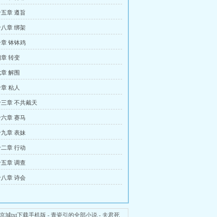
五章 遵旨
八章 绑架
章 钵钵鸡
章 转变
章 解围
章 粘人
三章 不共戴天
六章 赛马
九章 表妹
二章 行动
五章 调查
八章 诗会
城txt下载手机版
-
青瓷引的全部小说
-
夫君死