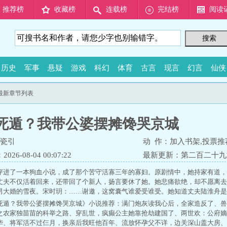
推荐榜
收藏榜
连载榜
完结榜
阅读
历史
军事
悬疑
游戏
科幻
体育
古言
现言
幻言
仙侠
最新章节列表
死遁？我带公婆摆摊馋哭京城
瓷引
动 作：
加入书架
,
投票推
26-08-04 00:07:22
最新更新：
第二百二十九
穿进了一本狗血小说，成了那个苦守活寡三年的寡妇。原剧情中，她持家有道，
丈夫不仅活着回来，还带回了个新人，扬言要休了她。她悲痛欲绝，却不愿离去
男大婚的雪夜。宋时玥：……谢邀，这窝囊气谁爱受谁受。她知道丈夫陆淮舟是假死
死遁？我带公婆摆摊馋哭京城》小说推荐：
满门炮灰读我心后，全家造反了
、
兽
之农家独苗苗的科举之路
、
穿乱世，疯癫公主她靠抢劫建国了
、
两世欢：公府嫡
华
、
将军活不过仨月，换亲后我旺他百年
、
流放怀孕父不详，边关深山盖大房
、