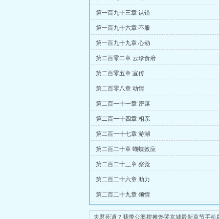
第一百九十三章 认错
第一百九十六章 不服
第一百九十九章 心动
第二百零二章 云珍食府
第二百零五章 宣传
第二百零八章 动情
第二百一十一章 密谋
第二百一十四章 相亲
第二百一十七章 游湖
第二百二十章 蝴蝶效应
第二百二十三章 察觉
第二百二十六章 助力
第二百二十九章 领情
夫君死遁？我带公婆摆摊馋哭京城最新章节手机